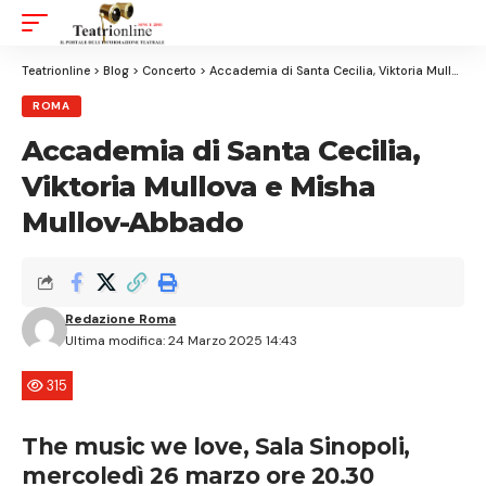
Aa
Font
Resizer
Teatrionline
>
Blog
>
Concerto
>
Accademia di Santa Cecilia, Viktoria Mullova e Misha Mullov-Abbado
ROMA
Accademia di Santa Cecilia,
Viktoria Mullova e Misha
Mullov-Abbado
Redazione Roma
Ultima modifica: 24 Marzo 2025 14:43
315
The music we love, Sala Sinopoli,
mercoledì 26 marzo ore 20.30