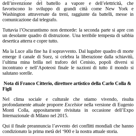
dell’invenzione del battello a vapore e dell’elettricità, che
favoriscono lo sviluppo di grandi città come New York e
Washington attraversate da treni, raggiunte da battelli, messe in
comunicazione dal telegrafo.
Tuttavia l’Oscurantismo non demorde: la seconda parte si apre con
un desolante quadro di distruzione. Una terribile tempesta di sabbia
desertica atterra e copre tutto.
Ma la Luce alla fine ha il sopravvento. Dal lugubre quadro di morte
emerge il canale di Suez, si celebra la liberazione dalla schiavitù,
l’ultima mina brilla nel traforo del Cenisio, popoli diversi si
incontrano e nell’Apoteosi finale le nazioni di tutto il mondo si
salutano sorelle.
Nota di Franco Citterio, direttore artistico della Carlo Colla &
Figli
Nel clima sociale e culturale che stiamo vivendo, risulta
profondamente attuale proporre
Excelsior
nella versione di Eugenio
Monti Colla, appositamente rivisitata in occasione dell’Expo
Internazionale di Milano nel 2015.
Qui il finale preannuncia l’avvento dei conflitti mondiali che hanno
condizionato la prima metà del ‘900 e la nostra attuale storia.