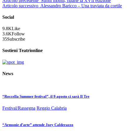
Articolo precedente
Suoni mobili, riparte la XVII edizione
Articolo successivo
Alessandro Baricco – Una traviata da cortile
Social
9.8K
Like
3.6K
Follow
35
Subscribe
Sostieni Teatrionline
News
“Roccella Summer festival”, il 9 agosto ci sarà Il Tre
Festival/Rassegna
Reggio Calabria
“Armonie d’arte” attende Joey Calderazzo