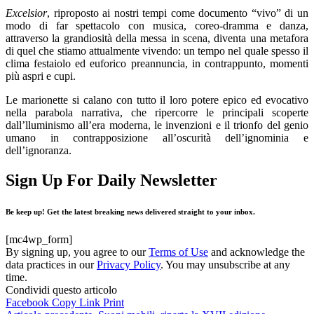
Excelsior
, riproposto ai nostri tempi come documento “vivo” di un
modo di far spettacolo con musica, coreo-dramma e danza,
attraverso la grandiosità della messa in scena, diventa una metafora
di quel che stiamo attualmente vivendo: un tempo nel quale spesso il
clima festaiolo ed euforico preannuncia, in contrappunto, momenti
più aspri e cupi.
Le marionette si calano con tutto il loro potere epico ed evocativo
nella parabola narrativa, che ripercorre le principali scoperte
dall’lluminismo all’era moderna, le invenzioni e il trionfo del genio
umano in contrapposizione all’oscurità dell’ignominia e
dell’ignoranza.
Sign Up For Daily Newsletter
Be keep up! Get the latest breaking news delivered straight to your inbox.
[mc4wp_form]
By signing up, you agree to our
Terms of Use
and acknowledge the
data practices in our
Privacy Policy
. You may unsubscribe at any
time.
Condividi questo articolo
Facebook
Copy Link
Print