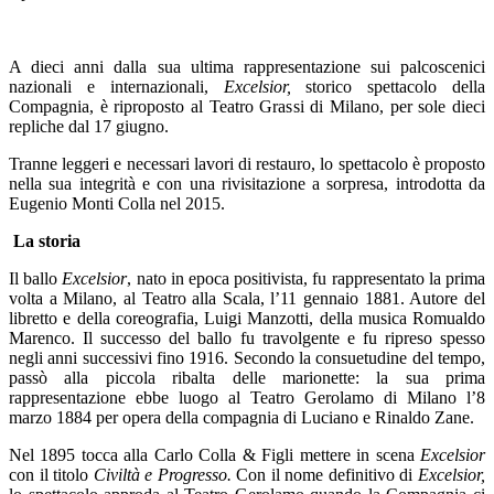
A dieci anni dalla sua ultima rappresentazione sui palcoscenici
nazionali e internazionali,
Excelsior,
storico spettacolo della
Compagnia, è riproposto al Teatro Grassi di Milano, per sole dieci
repliche dal 17 giugno.
Tranne leggeri e necessari lavori di restauro, lo spettacolo è proposto
nella sua integrità e con una rivisitazione a sorpresa, introdotta da
Eugenio Monti Colla nel 2015.
La storia
Il ballo
Excelsior
, nato in epoca positivista, fu rappresentato la prima
volta a Milano, al Teatro alla Scala, l’11 gennaio 1881. Autore del
libretto e della coreografia, Luigi Manzotti, della musica Romualdo
Marenco. Il successo del ballo fu travolgente e fu ripreso spesso
negli anni successivi fino 1916. Secondo la consuetudine del tempo,
passò alla piccola ribalta delle marionette: la sua prima
rappresentazione ebbe luogo al Teatro Gerolamo di Milano l’8
marzo 1884 per opera della compagnia di Luciano e Rinaldo Zane.
Nel 1895 tocca alla Carlo Colla & Figli mettere in scena
Excelsior
con il titolo
Civiltà e Progresso.
Con il nome definitivo di
Excelsior,