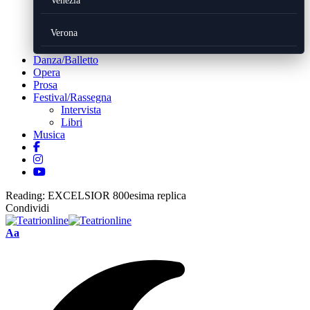
Venezia
Verona
Danza/Balletto
Opera
Prosa
Festival/Rassegna
Intervista
Libri
Musica
Reading:
EXCELSIOR 800esima replica
Condividi
Font
Aa
Resizer