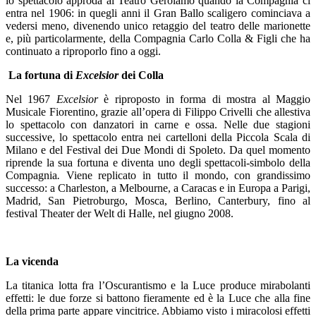
lo spettacolo approda al Teatro Gerolamo quando la Compagnia ci
entra nel 1906: in quegli anni il Gran Ballo scaligero cominciava a
vedersi meno, divenendo unico retaggio del teatro delle marionette
e, più particolarmente, della Compagnia Carlo Colla & Figli che ha
continuato a riproporlo fino a oggi.
La fortuna di
Excelsior
dei Colla
Nel 1967
Excelsior
è riproposto in forma di mostra al Maggio
Musicale Fiorentino, grazie all’opera di Filippo Crivelli che allestiva
lo spettacolo con danzatori in carne e ossa. Nelle due stagioni
successive, lo spettacolo entra nei cartelloni della Piccola Scala di
Milano e del Festival dei Due Mondi di Spoleto. Da quel momento
riprende la sua fortuna e diventa uno degli spettacoli-simbolo della
Compagnia
.
Viene replicato in tutto il mondo, con grandissimo
successo: a Charleston, a Melbourne, a Caracas e in Europa a Parigi,
Madrid, San Pietroburgo, Mosca, Berlino, Canterbury, fino al
festival Theater der Welt di Halle, nel giugno 2008.
La vicenda
La titanica lotta fra l’Oscurantismo e la Luce produce mirabolanti
effetti: le due forze si battono fieramente ed è la Luce che alla fine
della prima parte appare vincitrice. Abbiamo visto i miracolosi effetti