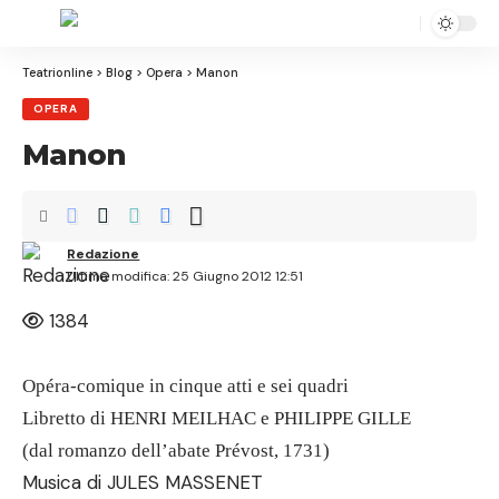
Aa
Font
Resizer
Teatrionline
>
Blog
>
Opera
>
Manon
OPERA
Manon
Redazione
Ultima modifica: 25 Giugno 2012 12:51
1384
Opéra-comique in cinque atti e sei quadri
Libretto di HENRI MEILHAC e PHILIPPE GILLE
(dal romanzo dell’abate Prévost, 1731)
Musica di JULES MASSENET