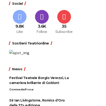
Social
9.8K
3.6K
35
Like
Follow
Subscribe
Sostieni Teatrionline
News
Festival Teatrale Borgio Verezzi, La
cameriera brillante di Goldoni
Commedia
Prosa
Sir Ian Livingstone, Romics d’Oro
della 37^ edizione