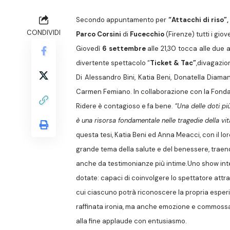
Secondo appuntamento per
“Attacchi di riso”
CONDIVIDI
Parco Corsini
di
Fucecchio
(Firenze) tutti i giov
Giovedì
6 settembre
alle 21,30 tocca alle due 
divertente spettacolo “
Ticket & Tac”
,
divagazion
Di Alessandro Bini, Katia Beni, Donatella Diama
Carmen Femiano. In collaborazione con la Fondaz
Ridere è contagioso e fa bene.
“Una delle doti pi
è una risorsa fondamentale nelle tragedie della vit
questa tesi, Katia Beni ed Anna Meacci, con il lor
grande tema della salute e del benessere, traendo 
anche da testimonianze più intime.
Uno show inte
dotate: capaci di coinvolgere lo spettatore attrav
cui ciascuno potrà riconoscere la propria esperie
raffinata ironia, ma anche emozione e commossa s
alla fine applaude con entusiasmo.