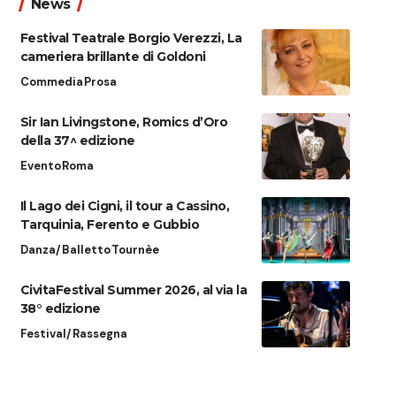
News
Festival Teatrale Borgio Verezzi, La
cameriera brillante di Goldoni
Commedia
Prosa
Sir Ian Livingstone, Romics d’Oro
della 37^ edizione
Evento
Roma
Il Lago dei Cigni, il tour a Cassino,
Tarquinia, Ferento e Gubbio
Danza/Balletto
Tournèe
CivitaFestival Summer 2026, al via la
38° edizione
Festival/Rassegna