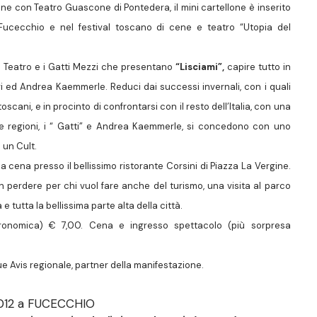
e con Teatro Guascone di Pontedera, il mini cartellone è inserito
 Fucecchio e nel festival toscano di cene e teatro “Utopia del
 Teatro e i Gatti Mezzi che presentano
“Lisciami”,
capire tutto in
 ed Andrea Kaemmerle. Reduci dai successi invernali, con i quali
toscani, e in procinto di confrontarsi con il resto dell’Italia, con una
e regioni, i “ Gatti” e Andrea Kaemmerle, si concedono con uno
 un Cult.
la cena presso il bellissimo ristorante Corsini di Piazza La Vergine.
erdere per chi vuol fare anche del turismo, una visita al parco
 e tutta la bellissima parte alta della città.
tronomica) € 7,00. Cena e ingresso spettacolo (più sorpresa
ue Avis regionale, partner della manifestazione.
2012 a FUCECCHIO