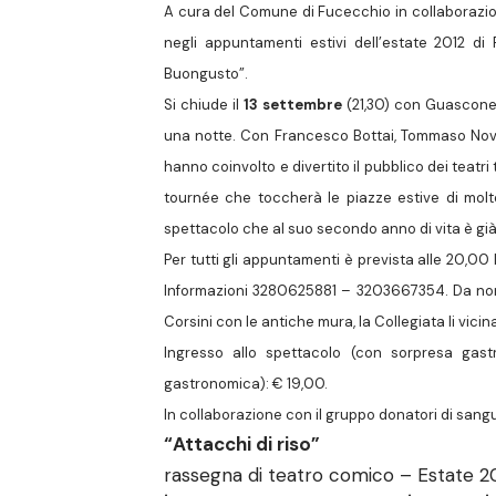
A cura del Comune di Fucecchio in collaborazion
negli appuntamenti estivi dell’estate 2012 di
Buongusto”.
Si chiude il
13 settembre
(21,30) con Guascone
una notte. C
on Francesco Bottai, Tommaso Novi
hanno coinvolto e divertito il pubblico dei teatri 
tournée che toccherà le piazze estive di molt
spettacolo che al suo secondo anno di vita è già
Per tutti gli appuntamenti è prevista alle 20,00 
Informazioni 3280625881 – 3203667354. Da non p
Corsini con le antiche mura, la Collegiata li vicina
Ingresso allo spettacolo (con sorpresa gas
gastronomica): € 19,00.
In collaborazione con il gruppo donatori di sang
“Attacchi di riso”
rassegna di teatro comico – Estate 