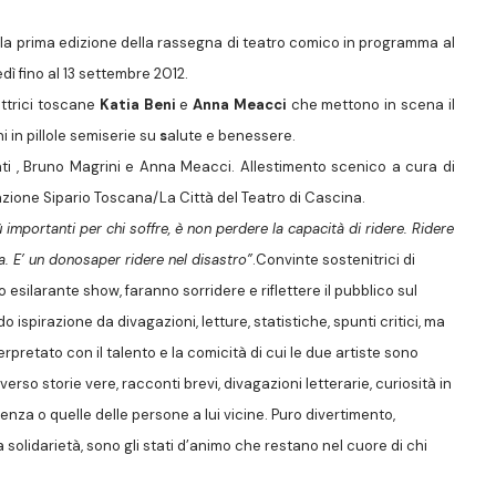
,
la prima edizione della rassegna di teatro comico in programma al
edì fino al 13 settembre 2012.
attrici toscane
Katia Beni
e
Anna Meacci
che mettono in scena il
i in pillole semiserie su
s
alute e benessere.
nti , Bruno Magrini e Anna Meacci. Allestimento scenico a cura di
ione Sipario Toscana/La Città del Teatro di Cascina.
ù importanti per chi soffre, è non perdere la capacità di ridere. Ridere
a. E’ un donosaper ridere nel disastro”
.
Convinte sostenitrici di
o esilarante show, faranno sorridere e riflettere il pubblico sul
ispirazione da divagazioni, letture, statistiche, spunti critici, ma
rpretato con il talento e la comicità di cui le due artiste sono
erso storie vere, racconti brevi, divagazioni letterarie, curiosità in
nza o quelle delle persone a lui vicine. Puro divertimento,
olidarietà, sono gli stati d’animo che restano nel cuore di chi