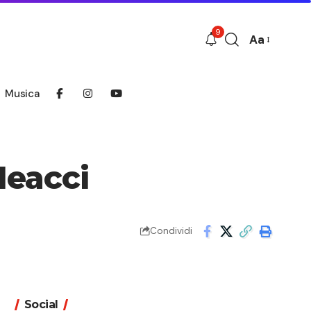
9
Aa
Font
Resizer
Musica
Meacci
Condividi
Social