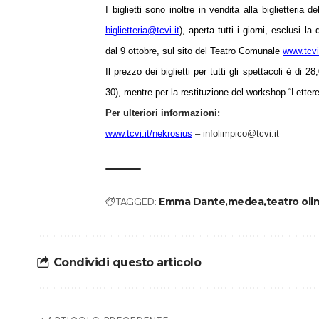
I biglietti sono inoltre in vendita alla biglietter
biglietteria@tcvi.it
), aperta tutti i giorni, esclusi l
dal 9 ottobre, sul sito del Teatro Comunale
www.tcvi.
Il prezzo dei biglietti per tutti gli spettacoli è di 
30), mentre per la restituzione del workshop “Lettere
Per ulteriori informazioni:
www.tcvi.it/nekrosius
– infolimpico@tcvi.it
TAGGED:
Emma Dante
medea
teatro oli
Condividi questo articolo