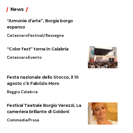
News
“Armonie d’arte”, Borgia borgo
espanso
Catanzaro
Festival/Rassegna
“Color fest” torna in Calabria
Catanzaro
Evento
Festa nazionale dello Stocco, il 10
agosto c’è Fabrizio Moro
Reggio Calabria
Festival Teatrale Borgio Verezzi, La
cameriera brillante di Goldoni
Commedia
Prosa