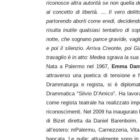
riconosce altra autorità se non quella d
al concetto di libertà. … Il vero delit
partorendo aborti come eredi, decidendo 
risulta inutile qualsiasi tentativo di 
notte, che sognano pance gravide, vagiti 
e poi il silenzio. Arriva Creonte, poi G
travaglio è in atto: Medea sgrava la su
Nata a Palermo nel 1967,
Emma Dan
attraverso una poetica di tensione e 
Drammaturga e regista, si è diploma
Drammatica “Silvio D’Amico”. Ha lavorato
come regista teatrale ha realizzato impo
riconoscimenti. Nel 2009 ha inaugurato l
di Bizet diretta da Daniel Barenboim. 
all’estero: mPalermu, Carnezzeria, Vita 
bancata, Le pulle; attualmente sono in