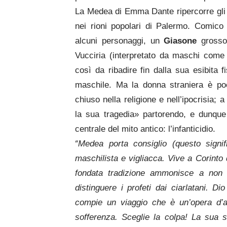
La Medea di Emma Dante ripercorre gli 
nei rioni popolari di Palermo. Comico 
alcuni personaggi, un
Giasone
grossol
Vucciria (interpretato da maschi come 
così da ribadire fin dalla sua esibita f
maschile. Ma la donna straniera è po
chiuso nella religione e nell’ipocrisi
la sua tragedia» partorendo, e dunqu
centrale del mito antico: l’infanticidio.
“
Medea porta consiglio (questo signi
maschilista e vigliacca. Vive a Corinto
fondata tradizione ammonisce a non 
distinguere i profeti dai ciarlatani. 
compie un viaggio che è un’opera d’a
sofferenza. Sceglie la colpa! La sua 