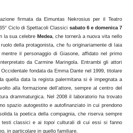
zione firmata da Eimuntas Nekrosius per il Teatro
65° Ciclo di Spettacoli Classici
sabato 6 e domenica 7
 la sua celebre
Medea
, che tornerà a nuova vita nello
 ruolo della protagonista, che fu originariamente di Iaia
, mentre il personaggio di Giasone, affidato nel primo
terpretato da Carmine Maringola. Entrambi gli attori
 Occidentale fondata da Emma Dante nel 1999, titolare
da quella data la regista palermitana
si è impegnata a
olto alla formazione dell’attore, sempre al centro del
ttura drammaturgica. Nel 2008 il laboratorio ha trovato
no spazio autogestito e autofinanziato in cui prendono
onsolida la poetica della compagnia, che riserva sempre
 testi classici e ai
topoi
culturali di cui essi si fanno
 in particolare in quello familiare.