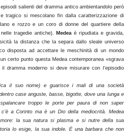
episodi salienti del dramma antico ambientandolo però
e tragico si mescolano fin dalla caratterizzazione di
ano e rozzo e un coro di donne del quartiere della
nelle tragedie antiche).
Medea
è ripudiata e gravida,
isicità la distanza che la separa dallo sleale universo
co disposta ad accettare le meschinità di un mondo
a; a un certo punto questa Medea contemporanea «sgrava
e il dramma moderno si deve misurare con l’episodio
fica il suo nome) e guarisce i mali di una società
 dentro case anguste, basse, bigotte, dove una lunga e
spalancare troppo le porte per paura di non saper
Dio c’è a Corinto ma è un Dio della mediocrità. Medea
more: la sua natura si plasma e si nutre della sua
storia lo esige, la sua indole. È una barbara che non