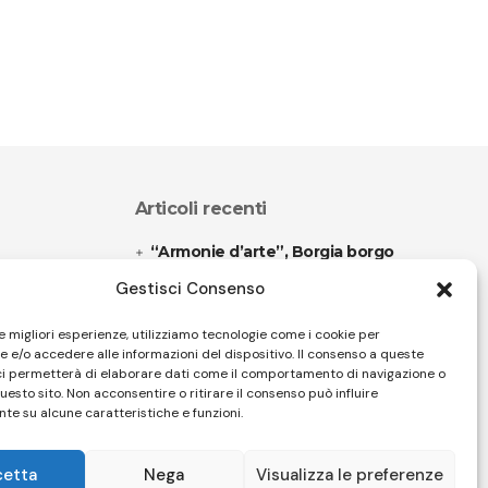
Articoli recenti
“Armonie d’arte”, Borgia borgo
espanso
Gestisci Consenso
“Color fest” torna in Calabria
le migliori esperienze, utilizziamo tecnologie come i cookie per
 e/o accedere alle informazioni del dispositivo. Il consenso a queste
ci permetterà di elaborare dati come il comportamento di navigazione o
questo sito. Non acconsentire o ritirare il consenso può influire
Follow US
te su alcune caratteristiche e funzioni.
cetta
Nega
Visualizza le preferenze
32 Firenze - SEO BY SIMONE ROMPIETTI SR WEB