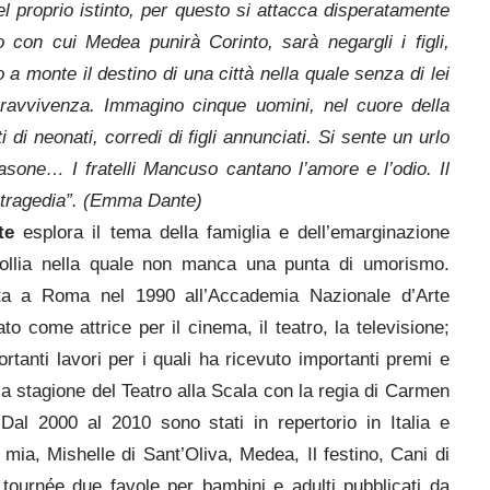
el proprio istinto, per questo si attacca disperatamente
to con cui Medea punirà Corinto, sarà negargli i figli,
a monte il destino di una città nella quale senza di lei
sopravvivenza. Immagino cinque uomini, nel cuore della
di neonati, corredi di figli annunciati. Si sente un urlo
iasone… I fratelli Mancuso cantano l’amore e l’odio. Il
a tragedia”. (Emma Dante)
te
esplora il tema della famiglia e dell’emarginazione
follia nella quale non manca una punta di umorismo.
ta a Roma nel 1990 all’Accademia Nazionale d’Arte
 come attrice per il cinema, il teatro, la televisione;
rtanti lavori per i quali ha ricevuto importanti premi e
a stagione del Teatro alla Scala con la regia di Carmen
Dal 2000 al 2010 sono stati in repertorio in Italia e
mia, Mishelle di Sant’Oliva, Medea, Il festino, Cani di
 tournée due favole per bambini e adulti pubblicati da