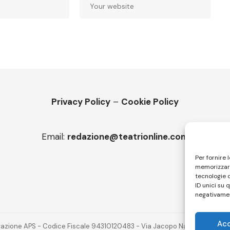
Privacy Policy
–
Cookie Policy
Email:
redazione@teatrionline.com
Per fornire 
memorizzare
tecnologie 
ID unici su 
negativamen
Ac
novazione APS - Codice Fiscale 94310120483 - Via Jacopo Nardi 21 - 501