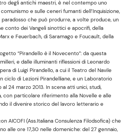
ntro degli antichi maestri, è nel contempo uno
comunismo e sulle ceneri fumanti dell’Inquisizione,
to paradosso che può produrre, a volte produce, un
 conto dei Vangeli sinottici e apocrifi, della
Di Marx e Feuerbach, di Saramago e Foucault, della
rogetto “Pirandello è il Novecento”: da questa
leri, e dalle illuminanti riflessioni di Leonardo
era di Luigi Pirandello, a cui il Teatro del Navile
 ciclo di Lezioni Pirandelliane, e un Laboratorio
l 24 marzo 2013. In scena atti unici, studi,
a, con particolare riferimento alla Novelle e alle
do il divenire storico del lavoro letterario e
con AICOFI (Ass.Italiana Consulenza Filodsofica) che
nno alle ore 17,30 nelle domeniche: del 27 gennaio,