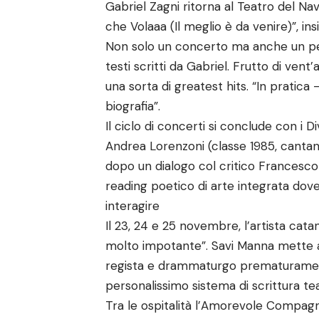
Gabriel Zagni ritorna al Teatro del Nav
che Volaaa (Il meglio è da venire)”, ins
Non solo un concerto ma anche un percor
testi scritti da Gabriel. Frutto di vent’
una sorta di greatest hits. “In pratica 
biografia”.
Il ciclo di concerti si conclude con i
Andrea Lorenzoni (classe 1985, cantant
dopo un dialogo col critico Francesco 
reading poetico di arte integrata dov
interagire
Il 23, 24 e 25 novembre, l’artista cat
molto impotante”. Savi Manna mette a 
regista e drammaturgo prematurament
personalissimo sistema di scrittura tea
Tra le ospitalità l’Amorevole Compag