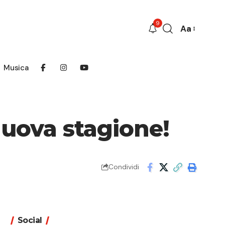
9
Aa
Font
Resizer
Musica
nuova stagione!
Condividi
Social