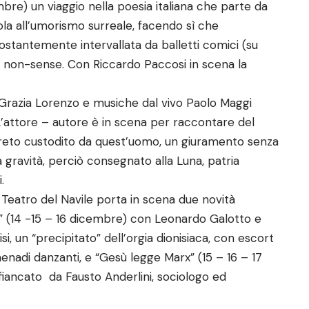
bre) un viaggio nella poesia italiana che parte da
cola all’umorismo surreale, facendo sì che
ostantemente intervallata da balletti comici (su
i non-sense. Con Riccardo Paccosi in scena la
on Grazia Lorenzo e musiche dal vivo Paolo Maggi
 L’attore – autore è in scena per raccontare del
greto custodito da quest’uomo, un giuramento senza
ra gravità, perciò consegnato alla Luna, patria
.
il Teatro del Navile porta in scena due novità
ica” (14 -15 – 16 dicembre) con Leonardo Galotto e
i, un “precipitato” dell’orgia dionisiaca, con escort
enadi danzanti, e “Gesù legge Marx” (15 – 16 – 17
fiancato da Fausto Anderlini, sociologo ed