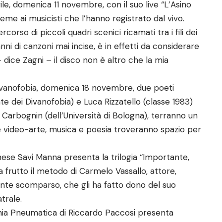
ile, domenica 11 novembre, con il suo live “L’Asino
ieme ai musicisti che l’hanno registrato dal vivo.
so di piccoli quadri scenici ricamati tra i fili dei
anni di canzoni mai incise, è in effetti da considerare
– dice Zagni – il disco non è altro che la mia
 Divanofobia, domenica 18 novembre, due poeti
e dei Divanofobia) e Luca Rizzatello (classe 1983)
Carbognin (dell’Università di Bologna), terranno un
e video-arte, musica e poesia troveranno spazio per
anese Savi Manna presenta la trilogia “Importante,
frutto il metodo di Carmelo Vassallo, attore,
e scomparso, che gli ha fatto dono del suo
trale.
nia Pneumatica di Riccardo Paccosi presenta