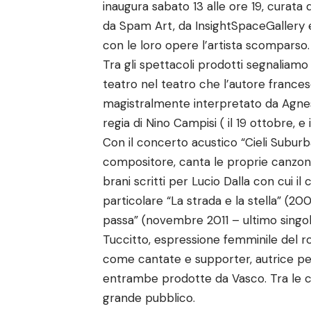
inaugura sabato 13 alle ore 19, curata
da Spam Art, da InsightSpaceGallery e
con le loro opere l’artista scomparso.
Tra gli spettacoli prodotti segnaliam
teatro nel teatro che l’autore francese
magistralmente interpretato da Agnese
regia di Nino Campisi ( il 19 ottobre, e
Con il concerto acustico “Cieli Suburba
compositore, canta le proprie canzoni, 
brani scritti per Lucio Dalla con cui il
particolare “La strada e la stella” (2
passa” (novembre 2011 – ultimo singolo
Tuccitto, espressione femminile del roc
come cantate e supporter, autrice pe
entrambe prodotte da Vasco. Tra le ca
grande pubblico.