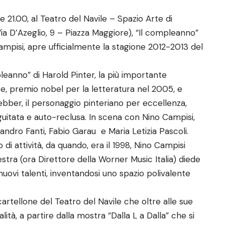
e 21.00, al Teatro del Navile – Spazio Arte di
Via D’Azeglio, 9 – Piazza Maggiore), “Il compleanno”
Campisi, apre ufficialmente la stagione 2012-2013 del
leanno” di Harold Pinter, la più importante
se, premio nobel per la letteratura nel 2005, e
ebber, il personaggio pinteriano per eccellenza,
uitata e auto-reclusa. In scena con Nino Campisi,
andro Fanti, Fabio Garau e Maria Letizia Pascoli.
o di attività, da quando, era il 1998, Nino Campisi
stra (ora Direttore della Worner Music Italia) diede
nuovi talenti, inventandosi uno spazio polivalente
artellone del Teatro del Navile che oltre alle sue
ità, a partire dalla mostra “Dalla L a Dalla” che si