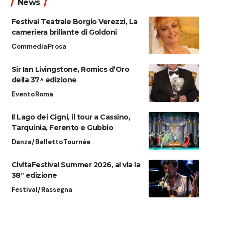
News
Festival Teatrale Borgio Verezzi, La
cameriera brillante di Goldoni
Commedia
Prosa
Sir Ian Livingstone, Romics d’Oro
della 37^ edizione
Evento
Roma
Il Lago dei Cigni, il tour a Cassino,
Tarquinia, Ferento e Gubbio
Danza/Balletto
Tournèe
CivitaFestival Summer 2026, al via la
38° edizione
Festival/Rassegna