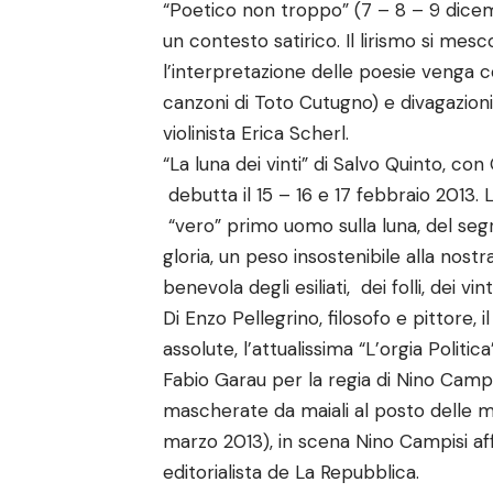
“Poetico non troppo” (7 – 8 – 9 dicem
un contesto satirico. Il lirismo si mes
l’interpretazione delle poesie venga c
canzoni di Toto Cutugno) e divagazion
violinista Erica Scherl.
“La luna dei vinti” di Salvo Quinto, c
debutta il 15 – 16 e 17 febbraio 2013.
“vero” primo uomo sulla luna, del se
gloria, un peso insostenibile alla nost
benevola degli esiliati, dei folli, dei vinti
Di Enzo Pellegrino, filosofo e pittore, 
assolute, l’attualissima “L’orgia Polit
Fabio Garau per la regia di Nino Campis
mascherate da maiali al posto delle m
marzo 2013), in scena Nino Campisi af
editorialista de La Repubblica.