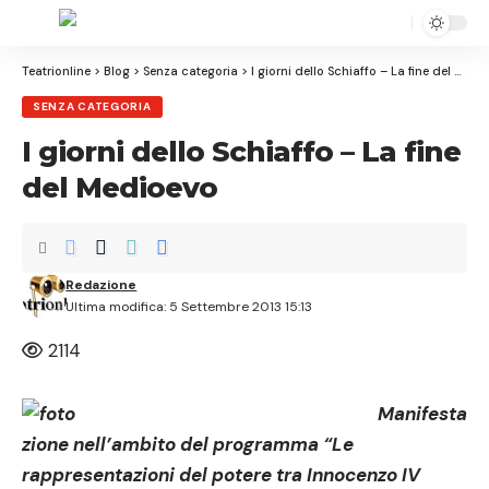
Aa
Font
Resizer
Teatrionline
>
Blog
>
Senza categoria
>
I giorni dello Schiaffo – La fine del Medioevo
SENZA CATEGORIA
I giorni dello Schiaffo – La fine
del Medioevo
Redazione
Ultima modifica: 5 Settembre 2013 15:13
2114
Manifesta
zione nell’ambito del programma “Le
rappresentazioni del potere tra Innocenzo IV