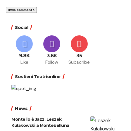
Social
9.8K
3.6K
35
Like
Follow
Subscribe
Sostieni Teatrionline
News
Montello è Jazz. Leszek
Kułakowski a Montebelluna