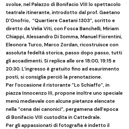
svolse,
nel Palazzo di Bonifacio VIII lo spettacolo
teatrale itinerante, introdotto dal prof. Gaetano
D’Onofrio, “Quartiere Caetani 1303”
,
scritto e
diretto da Velia Viti, con Fosca Banchelli, Miriam
Chiappi, Alessandro Di Somma, Manuel Fiorentini,
Eleonora Turco, Marco Zordan
, ricostruisce con
assoluta fedeltá storica, passo dopo passo, tutti
gli accadimenti. Si replica alle ore 18:00, 19:15 e
20:30. L’ingresso è gratuito fino ad esaurimento
posti, si consiglia perció la prenotazione.
Per l’occasione
il ristorante “Lo Schiaffo”
, in
piazza Innocenzo III, propone inoltre uno speciale
menù medievale con alcune pietanze elencate
nella
“cena dei canonici”
, pergamena dell’epoca
di Bonifacio VIII custodita in Cattedrale.
Per gli appassionati di fotografia è indetto il