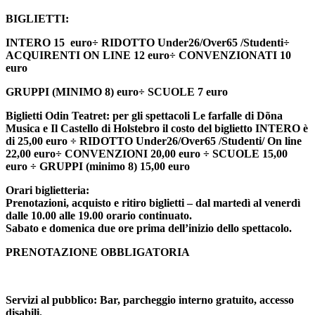
BIGLIETTI:
INTERO 15 euro÷ RIDOTTO Under26/Over65 /Studenti÷
ACQUIRENTI ON LINE 12 euro÷ CONVENZIONATI 10
euro
GRUPPI (MINIMO 8) euro÷ SCUOLE 7 euro
Biglietti Odin Teatret
: per gli spettacoli
Le farfalle di Dõna
Musica
e
Il Castello di Holstebro
il costo del biglietto INTERO è
di 25,00 euro ÷ RIDOTTO Under26/Over65 /Studenti/ On line
22,00 euro÷ CONVENZIONI 20,00 euro ÷ SCUOLE 15,00
euro ÷ GRUPPI (minimo 8) 15,00 euro
Orari biglietteria:
Prenotazioni, acquisto e ritiro biglietti – dal martedì al venerdì
dalle 10.00 alle 19.00 orario continuato.
Sabato e domenica due ore prima dell’inizio dello spettacolo.
PRENOTAZIONE OBBLIGATORIA
Servizi al pubblico:
Bar, parcheggio interno gratuito, accesso
disabili.