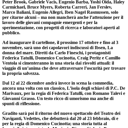
Peter Brook, Gabriele Vacis, Eugenio Barba, Yoshi Oida, Haley
Carmichael, Bruce Myers, Roberta Carreri, Jan Ferslev,
Marco Baliani, Eugenio Allegri, Iben Nagel Rasmussen, solo
per citarne alcuni – ma non mancherà anche l’attenzione per il
lavoro delle giovani compagnie emergenti e per la
sperimentazione, con progetti di ricerca e laboratori aperti al
pubblico.
Ad inaugurare il cartellone, il prossimo
17 ottobre e fino al 3
novembre
, sarà uno dei capolavori indiscussi di Ibsen,
La
donna del mare
.
Diretti
da
Carlo Fineschi
, i protagonisti
Federica Tatulli
,
Domenico Cucinotta
,
Craig Peritz
e
Camillo
Ventola
si cimenteranno in una storia dai risvolti attuali:
il
viaggio di un’anima che deve attraversare l’oscurità per trovare
la propria salvezza.
Dal 12 al 22 dicembre
andrà invece in scena la commedia,
ancora una volta con un classico,
L’isola degli schiavi
di P.C. De
Marivaux, per la
regia di Federica Tatulli,
con
Romano Talevi
e
Giovanni Grasso
. Un testo ricco di umorismo ma anche di
spunti di riflessione.
Gradito sarà poi il ritorno del nuovo spettacolo del Teatro dei
Naviganti,
Vedettes
, che debutterà
dal 20 al 23 febbraio
,
di e
per la regia di Domenico Cucinotta
; una storia tutta al