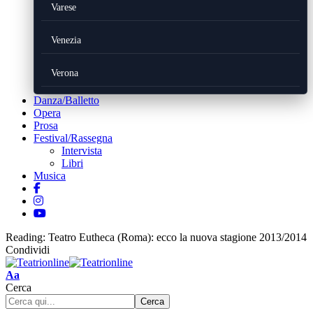
Varese
Venezia
Verona
Danza/Balletto
Opera
Prosa
Festival/Rassegna
Intervista
Libri
Musica
Reading:
Teatro Eutheca (Roma): ecco la nuova stagione 2013/2014
Condividi
Font
Aa
Resizer
Cerca