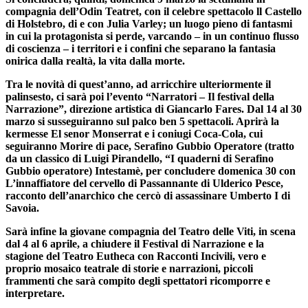
compagnia dell’Odin Teatret, con il celebre spettacolo
ll Castello
di Holstebro
,
di e con Julia Varley
;
un luogo pieno di fantasmi
in cui la protagonista si perde, varcando – in un continuo flusso
di coscienza – i territori e i confini che separano la fantasia
onirica dalla realtà, la vita dalla morte.
Tra le novità di quest’anno
, ad arricchire ulteriormente il
palinsesto, ci sarà poi l’evento
“Narratori – Il festival della
Narrazione”
,
direzione artistica di Giancarlo Fares
.
Dal 14 al 30
marzo
si susseguiranno sul palco ben
5 spettacoli
. Aprirà la
kermesse
El senor Monserrat e i coniugi Coca-Cola
, cui
seguiranno
Morire di pace
,
Serafino Gubbio Operatore
(tratto
da un classico di Luigi Pirandello, “I quaderni di Serafino
Gubbio operatore)
Intestamè
, per concludere domenica 30 con
L’innaffiatore del cervello di Passannante
di
Ulderico Pesce
,
racconto dell’anarchico che cercò di assassinare Umberto I di
Savoia.
Sarà infine la giovane compagnia del Teatro delle Viti, in scena
dal 4 al 6 aprile
, a chiudere il
Festival di Narrazione
e la
stagione del Teatro Eutheca con
Racconti Incivili
, vero e
proprio mosaico teatrale di storie e narrazioni, piccoli
frammenti che sarà compito degli spettatori ricomporre e
interpretare.