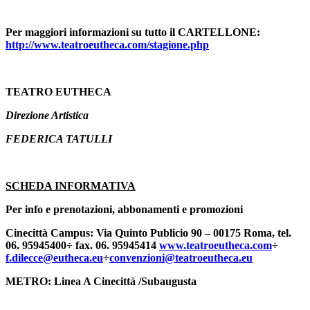
Per maggiori informazioni su tutto il CARTELLONE:
http://www.teatroeutheca.com/
stagione.php
TEATRO EUTHECA
Direzione Artistica
FEDERICA TATULLI
SCHEDA INFORMATIVA
Per info e prenotazioni, abbonamenti e promozioni
Cinecittà Campus:
Via Quinto Publicio 90 – 00175 Roma, tel.
06. 95945400÷ fax. 06. 95945414
www.teatroeutheca.com
÷
f.dilecce@eutheca.eu
÷
convenzio
ni@teatroeutheca.eu
METRO:
Linea A Cinecittà /Subaugusta