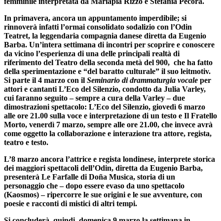
femminile interpretata da
Mariapia Rizzo
e
Stefania Pecora
.
In primavera
, ancora un appuntamento imperdibile;
si
rinnoverà infatti l’ormai consolidato sodalizio con l’Odin
Teatret,
la leggendaria compagnia danese diretta da Eugenio
Barba. Un’intera settimana di incontri per scoprire e conoscere
da vicino l’esperienza di una delle principali realtà di
riferimento del Teatro della seconda metà del 900, che ha fatto
della sperimentazione e “del baratto culturale” il suo leitmotiv.
Si parte il
4 marzo
con il
Seminario di drammaturgia vocale
per
attori e cantanti
L’Eco del Silenzio
, condotto da
Julia Varley
,
cui faranno seguito – sempre a cura della Varley –
due
dimostrazioni spettacolo
:
L’Eco del Silenzio
,
giovedì 6 marzo
alle ore 21.00
sulla voce e interpretazione di un testo e
Il Fratello
Morto
,
venerdì 7 marzo
, sempre alle
ore 21.00
, che invece avrà
come oggetto la collaborazione e interazione tra attore, regista,
teatro e testo.
L’8 marzo
ancora
l’attrice e regista londinese, interprete storica
dei maggiori spettacoli dell’Odin, diretta da Eugenio Barba
,
presenterà
Le Farfalle di
Doña Musica
,
storia di un
personaggio che – dopo essere evaso da uno spettacolo
(Kaosmos) – ripercorre le sue origini e le sue avventure, con
poesie e racconti di mistici di altri tempi.
Si concluderà, quindi,
domenica 9 marzo
la settimana in