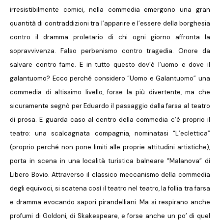
irresistibilmente comici, nella commedia emergono una gran
quantità di contraddizioni tra l’apparire e l’essere della borghesia
contro il dramma proletario di chi ogni giorno affronta la
sopravvivenza. Falso perbenismo contro tragedia. Onore da
salvare contro fame. E in tutto questo dov’è l’uomo e dove il
galantuomo? Ecco perché considero “Uomo e Galantuomo” una
commedia di altissimo livello, forse la più divertente, ma che
sicuramente segnò per Eduardo il passaggio dalla farsa al teatro
di prosa. E guarda caso al centro della commedia c’è proprio il
teatro: una scalcagnata compagnia, nominatasi “L’eclettica”
(proprio perché non pone limiti alle proprie attitudini artistiche),
porta in scena in una località turistica balneare “Malanova” di
Libero Bovio. Attraverso il classico meccanismo della commedia
degli equivoci, si scatena così il teatro nel teatro, la follia tra farsa
e dramma evocando sapori pirandelliani. Ma si respirano anche
profumi di Goldoni, di Skakespeare, e forse anche un po’ di quel