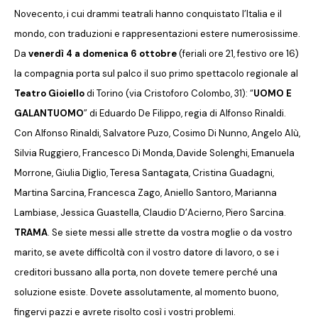
Novecento, i cui drammi teatrali hanno conquistato l’Italia e il
mondo, con traduzioni e rappresentazioni estere numerosissime.
Da
venerdì 4 a domenica 6 ottobre
(feriali ore 21, festivo ore 16)
la compagnia porta sul palco il suo primo spettacolo regionale al
Teatro Gioiello
di Torino (via Cristoforo Colombo, 31): “
UOMO E
GALANTUOMO
” di Eduardo De Filippo, regia di Alfonso Rinaldi.
Con Alfonso Rinaldi, Salvatore Puzo, Cosimo Di Nunno, Angelo Alù,
Silvia Ruggiero, Francesco Di Monda, Davide Solenghi, Emanuela
Morrone, Giulia Diglio, Teresa Santagata, Cristina Guadagni,
Martina Sarcina, Francesca Zago, Aniello Santoro, Marianna
Lambiase, Jessica Guastella, Claudio D’Acierno, Piero Sarcina.
TRAMA
.
Se siete messi alle strette da vostra moglie o da vostro
marito, se avete difficoltà con il vostro datore di lavoro, o se i
creditori bussano alla porta, non dovete temere perché una
soluzione esiste. Dovete assolutamente, al momento buono,
fingervi pazzi e avrete risolto così i vostri problemi.