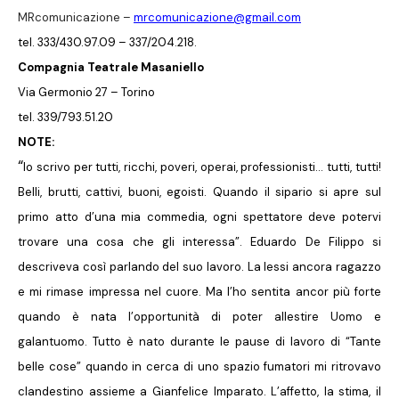
MRcomunicazione –
mrcomunicazione@gmail.com
tel. 333/430.97.09 – 337/204.218.
Compagnia Teatrale Masaniello
Via Germonio 27 – Torino
tel. 339/793.51.20
NOTE:
“
Io scrivo per tutti, ricchi, poveri, operai, professionisti… tutti, tutti!
Belli, brutti, cattivi, buoni, egoisti. Quando il sipario si apre sul
primo atto d’una mia commedia, ogni spettatore deve potervi
trovare una cosa che gli interessa”. Eduardo De Filippo si
descriveva così parlando del suo lavoro. La lessi ancora ragazzo
e mi rimase impressa nel cuore. Ma l’ho sentita ancor più forte
quando è nata l’opportunità di poter allestire Uomo e
galantuomo. Tutto è nato durante le pause di lavoro di “Tante
belle cose” quando in cerca di uno spazio fumatori mi ritrovavo
clandestino assieme a Gianfelice Imparato. L’affetto, la stima, il