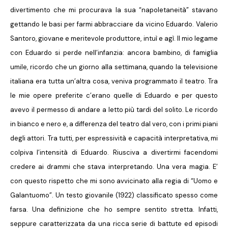
divertimento che mi procurava la sua “napoletaneità” stavano
gettando le basi per farmi abbracciare da vicino Eduardo. Valerio
Santoro, giovane e meritevole produttore, intuì e agì. Il mio legame
con Eduardo si perde nell’infanzia: ancora bambino, di famiglia
umile, ricordo che un giorno alla settimana, quando la televisione
italiana era tutta un’altra cosa, veniva programmato il teatro. Tra
le mie opere preferite c’erano quelle di Eduardo e per questo
avevo il permesso di andare a letto più tardi del solito. Le ricordo
in bianco e nero e, a differenza del teatro dal vero, con i primi piani
degli attori. Tra tutti, per espressività e capacità interpretativa, mi
colpiva l’intensità di Eduardo. Riusciva a divertirmi facendomi
credere ai drammi che stava interpretando. Una vera magia. E’
con questo rispetto che mi sono avvicinato alla regia di “Uomo e
Galantuomo”. Un testo giovanile (1922) classificato spesso come
farsa. Una definizione che ho sempre sentito stretta. Infatti,
seppure caratterizzata da una ricca serie di battute ed episodi