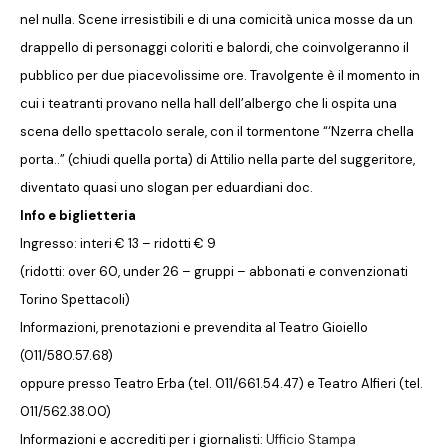
nel nulla. Scene irresistibili e di una comicità unica mosse da un
drappello di personaggi coloriti e balordi, che coinvolgeranno il
pubblico per due piacevolissime ore. Travolgente è il momento in
cui i teatranti provano nella hall dell’albergo che li ospita una
scena dello spettacolo serale, con il tormentone “‘Nzerra chella
porta..” (chiudi quella porta) di Attilio nella parte del suggeritore,
diventato quasi uno slogan per eduardiani doc.
Info e biglietteria
Ingresso: interi € 13 – ridotti € 9
(ridotti: over 60, under 26 – gruppi – abbonati e convenzionati
Torino Spettacoli)
Informazioni, prenotazioni e prevendita al Teatro Gioiello
(011/580.57.68)
oppure presso Teatro Erba (tel. 011/661.54.47) e Teatro Alfieri (tel.
011/562.38.00)
Informazioni e accrediti per i giornalisti:
Ufficio Stampa