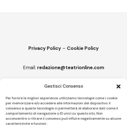
Privacy Policy
–
Cookie Policy
Email:
redazione@teatrionline.com
Articoli recenti
Gestisci Consenso
“Roccella Summer festival”, il 9 agosto ci sarà Il Tre
Per fornire le migliori esperienze, utilizziamo tecnologie come i cookie
per memorizzare e/o accedere alle informazioni del dispositivo. Il
“Armonie d’arte” attende Joey Calderazzo
consenso a queste tecnologie ci permetterà di elaborare dati come il
comportamento di navigazione o ID unici su questo sito. Non
acconsentire o ritirare il consenso può influire negativamente su alcune
caratteristiche e funzioni.
Follow US