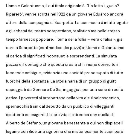
Uomo e Galantuomo, il cui titolo originale è: “Ho fatto il guaio?
Riparerò”, venne scritta nel 1922 da un giovane Eduardo ancora
attore della compagnia di Scarpetta. La commedia è infatti legata
agli schemi del teatro scarpettiano, realistico ma nello stesso
tempo farsesco popolare. Il tema della follia – vera o falsa -, già
caro a Scarpetta (es: il medico dei pazzi) in Uomo e Galantuomo
si carica di significati inconsueti e sorprendenti. La simulata
pazzia e il contagio che questa crea a chi rimane coinvolto in
faccende ambigue, evidenzia una società preoccupata di tutto
fuorché della sostanza. La storia narra di un gruppo di guitti,
capeggiati da Gennaro De Sia, ingaggiati per una serie di recite
estive. I poveretti si arrabattano nella vita e sul palcoscenico,
spernacchiati sin dal debutto da un pubblico di villeggianti
disattenti ed esigenti. La loro vita si intreccia con quella di
Alberto de Stefano, un giovane benestante a cui non dispiace il
legame con Bice una signorina che misteriosamente scompare