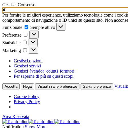
Gestisci Consenso
Per fornire le migliori esperienze, utilizziamo tecnologie come i cooki
comportamento di navigazione o ID unici su questo sito. Non acconsenti
Funzionale
Funzionale
Sempre attivo
Preferenze
Preferenze
Statistiche
Statistiche
Marketing
Marketing
Gestisci opzioni
Gestisci servizi
Gestisci {vendor_count} fornitori
Per saperne di più su questi scopi
Visuali
Accetta
Nega
Visualizza le preferenze
Salva preferenze
Cookie Policy
Privacy Policy
Area Riservata
Notification
Show More