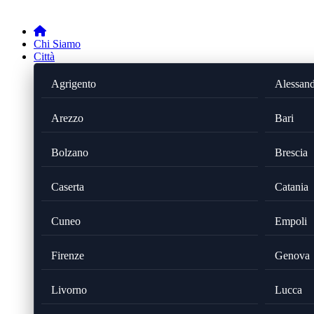
Chi Siamo
Città
Agrigento
Alessand
Arezzo
Bari
Bolzano
Brescia
Caserta
Catania
Cuneo
Empoli
Firenze
Genova
Livorno
Lucca