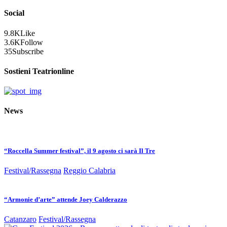
Social
9.8K
Like
3.6K
Follow
35
Subscribe
Sostieni Teatrionline
News
“Roccella Summer festival”, il 9 agosto ci sarà Il Tre
Festival/Rassegna
Reggio Calabria
“Armonie d’arte” attende Joey Calderazzo
Catanzaro
Festival/Rassegna