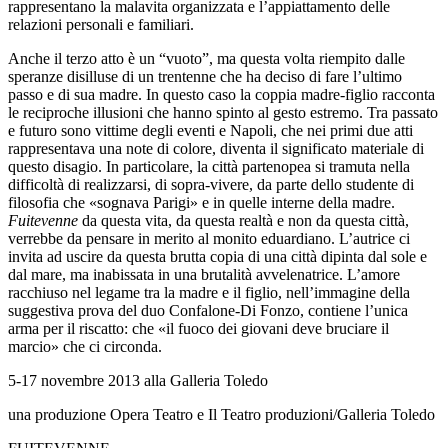
rappresentano la malavita organizzata e l’appiattamento delle
relazioni personali e familiari.
Anche il terzo atto è un “vuoto”, ma questa volta riempito dalle
speranze disilluse di un trentenne che ha deciso di fare l’ultimo
passo e di sua madre. In questo caso la coppia madre-figlio racconta
le reciproche illusioni che hanno spinto al gesto estremo. Tra passato
e futuro sono vittime degli eventi e Napoli, che nei primi due atti
rappresentava una note di colore, diventa il significato materiale di
questo disagio. In particolare, la città partenopea si tramuta nella
difficoltà di realizzarsi, di sopra-vivere, da parte dello studente di
filosofia che «sognava Parigi» e in quelle interne della madre.
Fuitevenne
da questa vita, da questa realtà e non da questa città,
verrebbe da pensare in merito al monito eduardiano. L’autrice ci
invita ad uscire da questa brutta copia di una città dipinta dal sole e
dal mare, ma inabissata in una brutalità avvelenatrice. L’amore
racchiuso nel legame tra la madre e il figlio, nell’immagine della
suggestiva prova del duo Confalone-Di Fonzo, contiene l’unica
arma per il riscatto: che «il fuoco dei giovani deve bruciare il
marcio» che ci circonda.
5-17 novembre 2013 alla Galleria Toledo
una produzione Opera Teatro e Il Teatro produzioni/Galleria Toledo