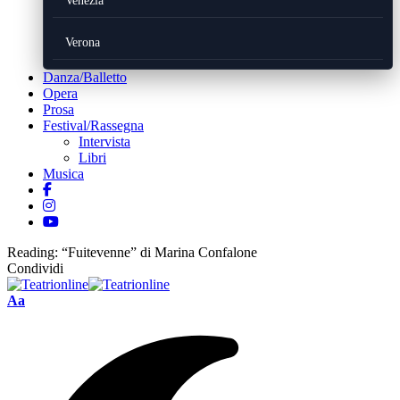
Venezia
Verona
Danza/Balletto
Opera
Prosa
Festival/Rassegna
Intervista
Libri
Musica
Reading:
“Fuitevenne” di Marina Confalone
Condividi
Font
Aa
Resizer