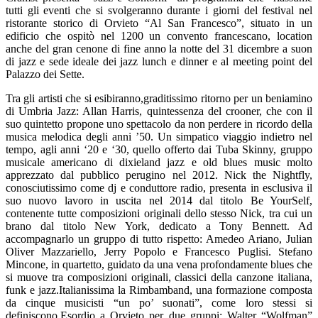
tutti gli eventi che si svolgeranno durante i giorni del festival nel
ristorante storico di Orvieto “Al San Francesco”, situato in un
edificio che ospitò nel 1200 un convento francescano, location
anche del gran cenone di fine anno la notte del 31 dicembre a suon
di jazz e sede ideale dei jazz lunch e dinner e al meeting point del
Palazzo dei Sette.
Tra gli artisti che si esibiranno,graditissimo ritorno per un beniamino
di Umbria Jazz: Allan Harris, quintessenza del crooner, che con il
suo quintetto propone uno spettacolo da non perdere in ricordo della
musica melodica degli anni ’50. Un simpatico viaggio indietro nel
tempo, agli anni ‘20 e ‘30, quello offerto dai Tuba Skinny, gruppo
musicale americano di dixieland jazz e old blues music molto
apprezzato dal pubblico perugino nel 2012. Nick the Nightfly,
conosciutissimo come dj e conduttore radio, presenta in esclusiva il
suo nuovo lavoro in uscita nel 2014 dal titolo Be YourSelf,
contenente tutte composizioni originali dello stesso Nick, tra cui un
brano dal titolo New York, dedicato a Tony Bennett. Ad
accompagnarlo un gruppo di tutto rispetto: Amedeo Ariano, Julian
Oliver Mazzariello, Jerry Popolo e Francesco Puglisi. Stefano
Mincone, in quartetto, guidato da una vena profondamente blues che
si muove tra composizioni originali, classici della canzone italiana,
funk e jazz.Italianissima la Rimbamband, una formazione composta
da cinque musicisti “un po’ suonati”, come loro stessi si
definiscono.Esordio a Orvieto per due gruppi: Walter “Wolfman”