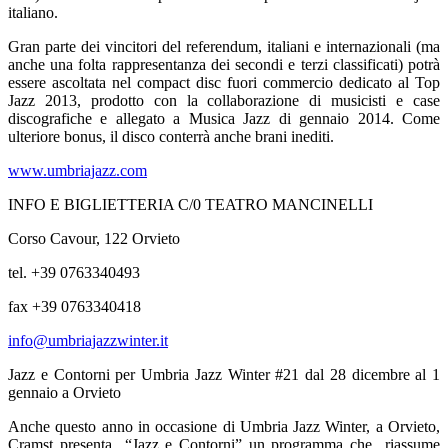
italiano.
Gran parte dei vincitori del referendum, italiani e internazionali (ma
anche una folta rappresentanza dei secondi e terzi classificati) potrà
essere ascoltata nel compact disc fuori commercio dedicato al Top
Jazz 2013, prodotto con la collaborazione di musicisti e case
discografiche e allegato a Musica Jazz di gennaio 2014. Come
ulteriore bonus, il disco conterrà anche brani inediti.
www.umbriajazz.com
INFO E BIGLIETTERIA C/0 TEATRO MANCINELLI
Corso Cavour, 122 Orvieto
tel. +39 0763340493
fax +39 0763340418
info@umbriajazzwinter.it
Jazz e Contorni per Umbria Jazz Winter #21
dal 28 dicembre al 1
gennaio a Orvieto
Anche questo anno in occasione di Umbria Jazz Winter, a Orvieto,
Cramst presenta “Jazz e Contorni” un programma che riassume