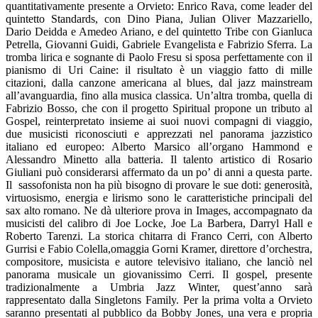
quantitativamente presente a Orvieto: Enrico Rava, come leader del
quintetto Standards, con Dino Piana, Julian Oliver Mazzariello,
Dario Deidda e Amedeo Ariano, e del quintetto Tribe con Gianluca
Petrella, Giovanni Guidi, Gabriele Evangelista e Fabrizio Sferra. La
tromba lirica e sognante di Paolo Fresu si sposa perfettamente con il
pianismo di Uri Caine: il risultato è un viaggio fatto di mille
citazioni, dalla canzone americana al blues, dal jazz mainstream
all’avanguardia, fino alla musica classica. Un’altra tromba, quella di
Fabrizio Bosso, che con il progetto Spiritual propone un tributo al
Gospel, reinterpretato insieme ai suoi nuovi compagni di viaggio,
due musicisti riconosciuti e apprezzati nel panorama jazzistico
italiano ed europeo: Alberto Marsico all’organo Hammond e
Alessandro Minetto alla batteria. Il talento artistico di Rosario
Giuliani può considerarsi affermato da un po’ di anni a questa parte.
Il sassofonista non ha più bisogno di provare le sue doti: generosità,
virtuosismo, energia e lirismo sono le caratteristiche principali del
sax alto romano. Ne dà ulteriore prova in Images, accompagnato da
musicisti del calibro di Joe Locke, Joe La Barbera, Darryl Hall e
Roberto Tarenzi. La storica chitarra di Franco Cerri, con Alberto
Gurrisi e Fabio Colella,omaggia Gorni Kramer, direttore d’orchestra,
compositore, musicista e autore televisivo italiano, che lanciò nel
panorama musicale un giovanissimo Cerri. Il gospel, presente
tradizionalmente a Umbria Jazz Winter, quest’anno sarà
rappresentato dalla Singletons Family. Per la prima volta a Orvieto
saranno presentati al pubblico da Bobby Jones, una vera e propria