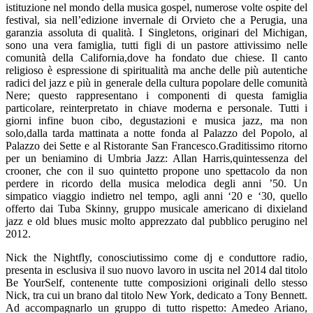
istituzione nel mondo della musica gospel, numerose volte ospite del
festival, sia nell’edizione invernale di Orvieto che a Perugia, una
garanzia assoluta di qualità. I Singletons, originari del Michigan,
sono una vera famiglia, tutti figli di un pastore attivissimo nelle
comunità della California,dove ha fondato due chiese. Il canto
religioso è espressione di spiritualità ma anche delle più autentiche
radici del jazz e più in generale della cultura popolare delle comunità
Nere; questo rappresentano i componenti di questa famiglia
particolare, reinterpretato in chiave moderna e personale. Tutti i
giorni infine buon cibo, degustazioni e musica jazz, ma non
solo,dalla tarda mattinata a notte fonda al Palazzo del Popolo, al
Palazzo dei Sette e al Ristorante San Francesco.Graditissimo ritorno
per un beniamino di Umbria Jazz: Allan Harris,quintessenza del
crooner, che con il suo quintetto propone uno spettacolo da non
perdere in ricordo della musica melodica degli anni ’50. Un
simpatico viaggio indietro nel tempo, agli anni ‘20 e ‘30, quello
offerto dai Tuba Skinny, gruppo musicale americano di dixieland
jazz e old blues music molto apprezzato dal pubblico perugino nel
2012.
Nick the Nightfly, conosciutissimo come dj e conduttore radio,
presenta in esclusiva il suo nuovo lavoro in uscita nel 2014 dal titolo
Be YourSelf, contenente tutte composizioni originali dello stesso
Nick, tra cui un brano dal titolo New York, dedicato a Tony Bennett.
Ad accompagnarlo un gruppo di tutto rispetto: Amedeo Ariano,