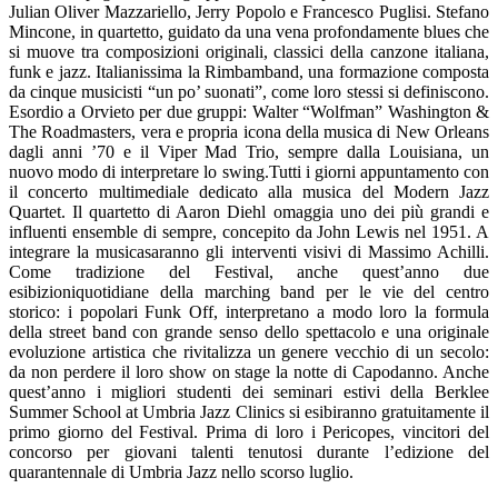
Julian Oliver Mazzariello, Jerry Popolo e Francesco Puglisi. Stefano
Mincone, in quartetto, guidato da una vena profondamente blues che
si muove tra composizioni originali, classici della canzone italiana,
funk e jazz. Italianissima la Rimbamband, una formazione composta
da cinque musicisti “un po’ suonati”, come loro stessi si definiscono.
Esordio a Orvieto per due gruppi: Walter “Wolfman” Washington &
The Roadmasters, vera e propria icona della musica di New Orleans
dagli anni ’70 e il Viper Mad Trio, sempre dalla Louisiana, un
nuovo modo di interpretare lo swing.Tutti i giorni appuntamento con
il concerto multimediale dedicato alla musica del Modern Jazz
Quartet. Il quartetto di Aaron Diehl omaggia uno dei più grandi e
influenti ensemble di sempre, concepito da John Lewis nel 1951. A
integrare la musicasaranno gli interventi visivi di Massimo Achilli.
Come tradizione del Festival, anche quest’anno due
esibizioniquotidiane della marching band per le vie del centro
storico: i popolari Funk Off, interpretano a modo loro la formula
della street band con grande senso dello spettacolo e una originale
evoluzione artistica che rivitalizza un genere vecchio di un secolo:
da non perdere il loro show on stage la notte di Capodanno. Anche
quest’anno i migliori studenti dei seminari estivi della Berklee
Summer School at Umbria Jazz Clinics si esibiranno gratuitamente il
primo giorno del Festival. Prima di loro i Pericopes, vincitori del
concorso per giovani talenti tenutosi durante l’edizione del
quarantennale di Umbria Jazz nello scorso luglio.