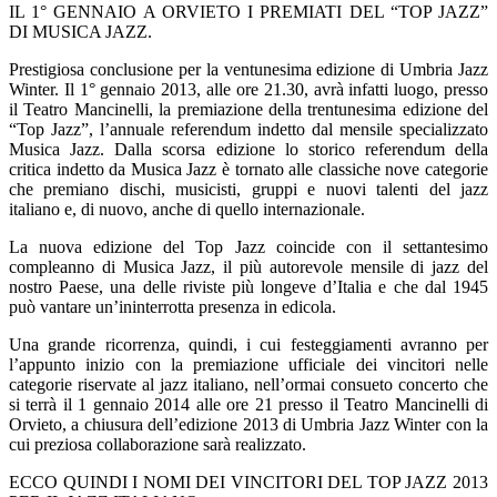
IL 1° GENNAIO A ORVIETO I PREMIATI DEL “TOP JAZZ”
DI MUSICA JAZZ.
Prestigiosa conclusione per la ventunesima edizione di Umbria Jazz
Winter. Il 1° gennaio 2013, alle ore 21.30, avrà infatti luogo, presso
il Teatro Mancinelli, la premiazione della trentunesima edizione del
“Top Jazz”, l’annuale referendum indetto dal mensile specializzato
Musica Jazz. Dalla scorsa edizione lo storico referendum della
critica indetto da Musica Jazz è tornato alle classiche nove categorie
che premiano dischi, musicisti, gruppi e nuovi talenti del jazz
italiano e, di nuovo, anche di quello internazionale.
La nuova edizione del Top Jazz coincide con il settantesimo
compleanno di Musica Jazz, il più autorevole mensile di jazz del
nostro Paese, una delle riviste più longeve d’Italia e che dal 1945
può vantare un’ininterrotta presenza in edicola.
Una grande ricorrenza, quindi, i cui festeggiamenti avranno per
l’appunto inizio con la premiazione ufficiale dei vincitori nelle
categorie riservate al jazz italiano, nell’ormai consueto concerto che
si terrà il 1 gennaio 2014 alle ore 21 presso il Teatro Mancinelli di
Orvieto, a chiusura dell’edizione 2013 di Umbria Jazz Winter con la
cui preziosa collaborazione sarà realizzato.
ECCO QUINDI I NOMI DEI VINCITORI DEL TOP JAZZ 2013