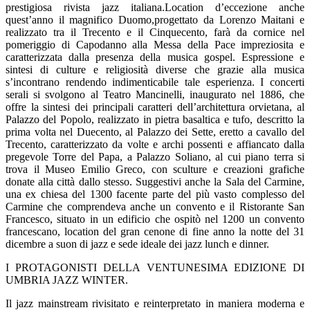
prestigiosa rivista jazz italiana.Location d’eccezione anche
quest’anno il magnifico Duomo,progettato da Lorenzo Maitani e
realizzato tra il Trecento e il Cinquecento, farà da cornice nel
pomeriggio di Capodanno alla Messa della Pace impreziosita e
caratterizzata dalla presenza della musica gospel. Espressione e
sintesi di culture e religiosità diverse che grazie alla musica
s’incontrano rendendo indimenticabile tale esperienza. I concerti
serali si svolgono al Teatro Mancinelli, inaugurato nel 1886, che
offre la sintesi dei principali caratteri dell’architettura orvietana, al
Palazzo del Popolo, realizzato in pietra basaltica e tufo, descritto la
prima volta nel Duecento, al Palazzo dei Sette, eretto a cavallo del
Trecento, caratterizzato da volte e archi possenti e affiancato dalla
pregevole Torre del Papa, a Palazzo Soliano, al cui piano terra si
trova il Museo Emilio Greco, con sculture e creazioni grafiche
donate alla città dallo stesso. Suggestivi anche la Sala del Carmine,
una ex chiesa del 1300 facente parte del più vasto complesso del
Carmine che comprendeva anche un convento e il Ristorante San
Francesco, situato in un edificio che ospitò nel 1200 un convento
francescano, location del gran cenone di fine anno la notte del 31
dicembre a suon di jazz e sede ideale dei jazz lunch e dinner.
I PROTAGONISTI DELLA VENTUNESIMA EDIZIONE DI
UMBRIA JAZZ WINTER.
Il jazz mainstream rivisitato e reinterpretato in maniera moderna e