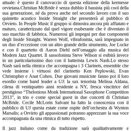
attuale: è questo il canovaccio di questa edizione della kermesse
orvietana.Christian McBride è senza dubbio il bassista più cool della
sua generazione, né da prova anche nel secondo lavoro con il suo
quintetto acustico Inside Straight che presenterà al pubblico di
Orvieto. In People Music il gruppo si dimostra ancora più affiatato e
maturo, caratterizzato dal quel vigore esuberante che è diventato il
suo marchio di fabbrica. Numerosi gli impegni per due componenti
degli Inside Straight. Warren Wolf, vibrafonista, sarà impegnato in
un duo d’eccezione con un altro grande dello strumento, Joe Locke
e con il quartetto di Aaron Diehl nell’omaggio alla musica del
Modern Jazz Quartet. Il sassofonista Steve Wilson si esibirà invece
in un particolarissimo duo con il batterista Lewis Nash.Lo stesso
Nash sarà nella ritmica che accompagna i 3 Clarinets, ensemble che
vede insieme i virtuosi del clarinetto Ken Peplowski, Evan
Christopher e Anat Cohen. Due giovani musiciste fanno poi il loro
esordio come band leader a UJ: la sax tenorista Melissa Aldana,
cilena di ventiquattro anni residente a NY, fresca vincitrice del
prestigioso “Thelonious Monk International Saxophone Competition
2013”, in trio e come special guest in due concerti di Christian
McBride. Cecile McLorin Salvant ha fatto la conoscenza con il
pubblico di UJ questa estate come ospite dell’orchestra di Wynton
Marsalis; a Orvieto gli appassionati potranno apprezzare la sua voce
accompagnata da una ritmica di tutto rispetto.
Il jazz italiano come da tradizione sarà qualitativamente e