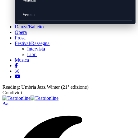
Venezia
Verona
Danza/Balletto
Opera
Prosa
Festival/Rassegna
Intervista
Libri
Musica
Reading:
Umbria Jazz Winter (21° edizione)
Condividi
Font
Aa
Resizer