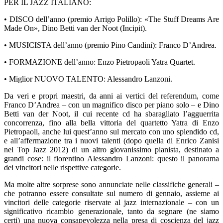
PER IL JAZZ ITALIANO:
•
DISCO dell’anno (premio Arrigo Polillo): «The Stuff Dreams Are
Made On», Dino Betti van der Noot (Incipit).
•
MUSICISTA dell’anno (premio Pino Candini): Franco D’Andrea.
•
FORMAZIONE dell’anno: Enzo Pietropaoli Yatra Quartet.
•
Miglior NUOVO TALENTO: Alessandro Lanzoni.
Da veri e propri maestri, da anni ai vertici del referendum, come
Franco D’Andrea – con un magnifico disco per piano solo – e Dino
Betti van der Noot, il cui recente cd ha sbaragliato l’agguerrita
concorrenza, fino alla bella vittoria del quartetto Yatra di Enzo
Pietropaoli, anche lui quest’anno sul mercato con uno splendido cd,
e all’affermazione tra i nuovi talenti (dopo quella di Enrico Zanisi
nel Top Jazz 2012) di un altro giovanissimo pianista, destinato a
grandi cose: il fiorentino Alessandro Lanzoni: questo il panorama
dei vincitori nelle rispettive categorie.
Ma molte altre sorprese sono annunciate nelle classifiche generali –
che potranno essere consultate sul numero di gennaio, assieme ai
vincitori delle categorie riservate al jazz internazionale – con un
significativo ricambio generazionale, tanto da segnare (ne siamo
certi) una nuova consapevolezza nella presa di coscienza del jazz