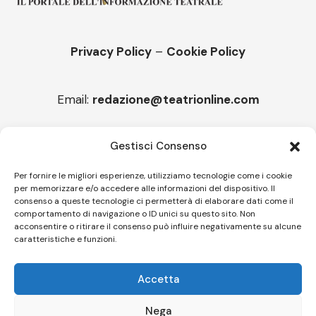
Privacy Policy
–
Cookie Policy
Email:
redazione@teatrionline.com
Articoli recenti
Gestisci Consenso
“Roccella Summer festival”, il 9 agosto ci sarà Il Tre
Per fornire le migliori esperienze, utilizziamo tecnologie come i cookie
per memorizzare e/o accedere alle informazioni del dispositivo. Il
“Armonie d’arte” attende Joey Calderazzo
consenso a queste tecnologie ci permetterà di elaborare dati come il
comportamento di navigazione o ID unici su questo sito. Non
acconsentire o ritirare il consenso può influire negativamente su alcune
caratteristiche e funzioni.
Follow US
Accetta
© A.C.I.D.I. Associazione Culturale Informazione Diffusione Innovazione
APS - Codice Fiscale 94310120483 - Via Jacopo Nardi 21 - 50132
Nega
Firenze - SEO BY SIMONE ROMPIETTI SR WEB