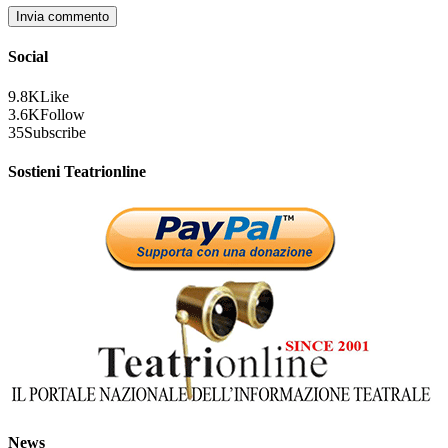
Social
9.8K
Like
3.6K
Follow
35
Subscribe
Sostieni Teatrionline
News