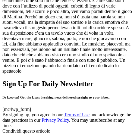
esuberante come solo un cane felice sa esserlo. E altre situazioni
dove con l’utilizzo di pochi oggetti, cubetti di legno di varie
dimensioni, teli azzurri e poco altro, venivamo portati dentro il gioco
di Martina. Perché un gioco era, non si è usata una parola se non
suoni vocali, ma la simpatia del suo sorriso e la carica emotiva che
trasmetteva il suo gesto permetteva a tutti noi di sorridere spesso. A
sua disposizione c’era un tavolo vuoto che di volta in volta
diventava mare, ghiaccio, sabbia, prato, e noi che giocavamo con
lei, alla fine abbiamo applaudito convinti. Le musiche, piacevoli ma
non essenziali, preludono ad un risultato finale molto interessante,
dato che ciò che abbiamo visto era uno studio di uno spettacolo a
venire. E poi c’è stato l’abbraccio finale con tutto il pubblico. Un
pizzico di emozione quando ha ricordato a chi era dedicato lo
spettacolo.
Sign Up For Daily Newsletter
Be keep up! Get the latest breaking news delivered straight to your inbox.
[mc4wp_form]
By signing up, you agree to our
Terms of Use
and acknowledge the
data practices in our
Privacy Policy
. You may unsubscribe at any
time.
Condividi questo articolo