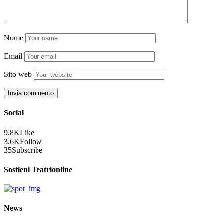
Nome
Email
Sito web
Social
9.8K
Like
3.6K
Follow
35
Subscribe
Sostieni Teatrionline
News