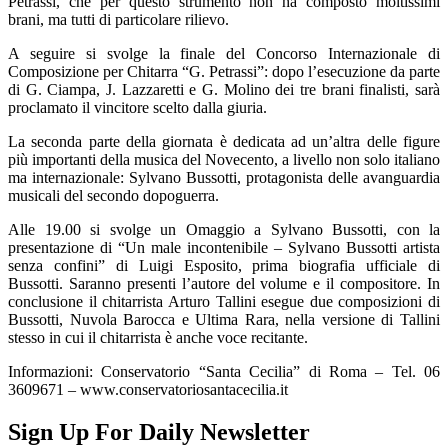
Petrassi, che per questo strumento non ha composto moltissimi
brani, ma tutti di particolare rilievo.
A seguire si svolge la finale del Concorso Internazionale di
Composizione per Chitarra “G. Petrassi”: dopo l’esecuzione da parte
di G. Ciampa, J. Lazzaretti e G. Molino dei tre brani finalisti, sarà
proclamato il vincitore scelto dalla giuria.
La seconda parte della giornata è dedicata ad un’altra delle figure
più importanti della musica del Novecento, a livello non solo italiano
ma internazionale: Sylvano Bussotti, protagonista delle avanguardia
musicali del secondo dopoguerra.
Alle 19.00 si svolge un Omaggio a Sylvano Bussotti, con la
presentazione di “Un male incontenibile – Sylvano Bussotti artista
senza confini” di Luigi Esposito, prima biografia ufficiale di
Bussotti. Saranno presenti l’autore del volume e il compositore. In
conclusione il chitarrista Arturo Tallini esegue due composizioni di
Bussotti, Nuvola Barocca e Ultima Rara, nella versione di Tallini
stesso in cui il chitarrista è anche voce recitante.
Informazioni: Conservatorio “Santa Cecilia” di Roma – Tel. 06
3609671 – www.conservatoriosantacecilia.it
Sign Up For Daily Newsletter