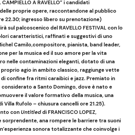
L CAMPIELLO A RAVELLO”
i candidati
e delle proprie opere, raccontandone al pubblico
ore 22.30; ingresso libero su prenotazione)
irà sul palcoscenico del RAVELLO FESTIVAL con lo
ri caratteristici, raffinati e suggestivi di uno
ichel Camilo,compositore, pianista, band leader,
ne per la musica ed il suo amore per la vita
ro nelle contaminazioni eleganti, dotato di una
proprio agio in ambito classico, raggiunge vette
 di confine fra ritmi caraibici e jazz. Premiato in
considerato a Santo Domingo, dove è nato e
uovere il valore formativo della musica, una
 Villa Rufolo – chiusura cancelli ore 21.25).
ento con
Untitled
di FRANCISCO LOPEZ,
 sorprendente, ana rompere le barriere tra suoni
 un’esperienza sonora totalizzante che coinvolge i