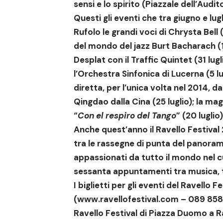
sensi e lo spirito
(Piazzale dell’Audi
Questi gli eventi che tra giugno e lug
Rufolo le grandi voci di Chrysta Bell
(
del mondo del jazz
Burt Bacharach
(1
Desplat con il Traffic Quintet
(31 lugl
l’
Orchestra Sinfonica di Lucerna
(5 lu
diretta, per l’unica volta nel 2014, d
Qingdao dalla Cina
(25 luglio);
la mag
“
Con el respiro del Tango
” (20 luglio)
Anche quest’anno il Ravello Festival
tra le rassegne di punta del panoram
appassionati da tutto il mondo nel c
sessanta appuntamenti tra musica, tea
I biglietti per gli eventi del Ravello 
(
www.ravellofestival.com
– 089 85
Ravello Festival di Piazza Duomo a Rav