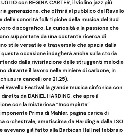
 LUGLIO
con
REGINA CARTER
,
il violino jazz più
ria generazione, che offrirà al pubblico del Ravello
e delle sonorità folk tipiche della musica del Sud
avoro discografico
. La curiosità e la passione che
sono supportate da una costante ricerca di
o stile versatile e trasversale che spazia dalla
 In questa occasione indagherà anche sulla storia
artendo dalla rivisitazione delle struggenti melodie
durante il lavoro nelle miniere di carbone, in
chiusura cancelli ore 21.25).
el Ravello Festival la grande musica sinfonica con
retta da DANIEL HARDING, che apre il
one con la misteriosa “Incompiuta”
l’imponente Prima di Mahler, pagina carica di
nica orchestrale, amatissima da Harding e dalla LSO
vevano già fatto alla Barbican Hall nel febbraio