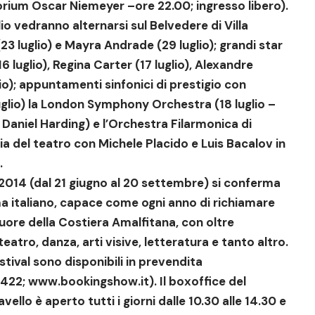
torium Oscar Niemeyer –ore 22.00; ingresso libero).
lio vedranno alternarsi sul Belvedere di Villa
23 luglio) e
Mayra Andrade
(29 luglio);
grandi star
6 luglio),
Regina Carter
(17 luglio),
Alexandre
io);
appuntamenti sinfonici di prestigio
con
glio) la
London Symphony Orchestra
(18 luglio –
a
Daniel Harding
) e l’
Orchestra Filarmonica di
ia del teatro
con
Michele Placido
e
Luis Bacalov
in
.
 2014
(dal 21 giugno al 20 settembre)
si conferma
a italiano,
capace come ogni anno di richiamare
uore della Costiera Amalfitana, con oltre
tro, danza, arti visive, letteratura e tanto altro.
Festival sono disponibili in prevendita
8422;
www.bookingshow.it
). Il boxoffice del
ello è aperto tutti i giorni dalle 10.30 alle 14.30 e