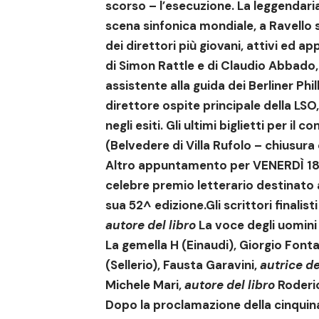
scorso – l’esecuzione.
La leggendaria
scena sinfonica mondiale, a Ravello s
dei direttori più giovani, attivi ed 
di Simon Rattle e di Claudio Abbado
assistente alla guida dei Berliner Ph
direttore ospite principale della LSO,
negli esiti.
Gli ultimi biglietti per il 
(Belvedere di Villa Rufolo – chiusura 
Altro appuntamento per
VENERDÌ 18 
celebre premio letterario destinato al
sua 52^ edizione
.Gli scrittori final
autore del libro
La voce degli uomini
La gemella H (Einaudi),
Giorgio Font
(Sellerio),
Fausta Garavini
,
autrice de
Michele Mari
,
autore del libro
Roderic
Dopo la proclamazione della cinquina d