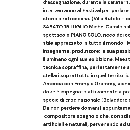
d’assegnazione, durante la serata “
I
interverranno al Festival per parlar
storie e retroscena. (Villa Rufolo – 
SABATO 19 LUGLIO Michel Camilo sal
spettacolo PIANO SOLO, ricco dei colo
stile apprezzato in tutto il mondo.
M
insegnante, produttore; la sua passio
illuminano ogni sua esibizione. Maest
tecnica sopraffina, perfettamente a 
stellari soprattutto in quel territorio
America con Emmy e Grammy, viene 
dove è impegnato attivamente a prom
specie di eroe nazionale (Belvedere di
Da non perdere domani l’appuntam
compositore spagnolo che, con stile
artificiali e naturali, pervenendo ad