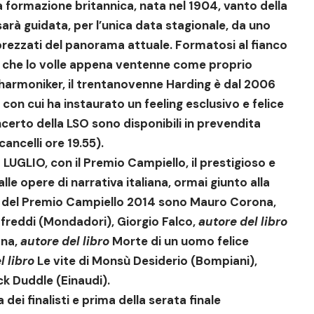
 formazione britannica, nata nel 1904, vanto della
arà guidata, per l’unica data stagionale, da uno
apprezzati del panorama attuale. Formatosi al fianco
, che lo volle appena ventenne come proprio
ilharmoniker, il trentanovenne Harding è dal 2006
 con cui ha instaurato un feeling esclusivo e felice
concerto della LSO sono disponibili in prevendita
cancelli ore 19.55).
LUGLIO, con il Premio Campiello, il prestigioso e
le opere di narrativa italiana, ormai giunto alla
isti del Premio Campiello 2014 sono
Mauro Corona
,
 freddi (Mondadori),
Giorgio Falco
,
autore del libro
ana
,
autore del libro
Morte di un uomo felice
l libro
Le vite di Monsù Desiderio (Bompiani),
k Duddle (Einaudi).
ei finalisti e prima della serata finale