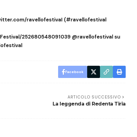
witter.com/ravellofestivaI
(
#ravellofestival
Festival/252680548091039
@ravellofestival su
ofestival
Facebook
ARTICOLO SUCCESSIVO
La leggenda di Redenta Tiria