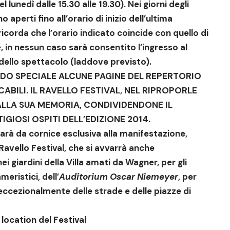
l lunedì dalle 15.30 alle 19.30). Nei giorni degli
o aperti fino all’orario di inizio dell’ultima
ricorda che l’orario indicato coincide con quello di
te, in nessun caso sarà consentito l’ingresso al
 dello spettacolo
(laddove previsto).
DO SPECIALE ALCUNE PAGINE DEL REPERTORIO
CABILI. IL RAVELLO FESTIVAL, NEL RIPROPORLE
ALLA SUA MEMORIA, CONDIVIDENDONE IL
GIOSI OSPITI DELL’EDIZIONE 2014.
arà da cornice esclusiva alla manifestazione,
Ravello Festival
, che si avvarrà anche
 nei giardini della Villa amati da Wagner, per gli
meristici, dell’
Auditorium Oscar Niemeyer
, per
eccezionalmente delle strade e delle piazze di
 location del Festival