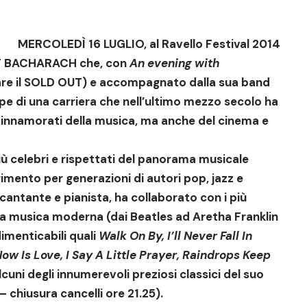
MERCOLEDÌ 16 LUGLIO, al Ravello Festival 2014
URT BACHARACH che, con
An evening with
rare il SOLD OUT) e accompagnato dalla sua band
appe di una carriera che nell’ultimo mezzo secolo ha
i innamorati della musica, ma anche del cinema e
iù celebri e rispettati del panorama musicale
imento per generazioni di autori pop, jazz e
cantante e pianista, ha collaborato con i più
ella musica moderna (dai Beatles ad Aretha Franklin
imenticabili quali
Walk On By, I’ll Never Fall In
w Is Love, I Say A Little Prayer, Raindrops Keep
alcuni degli innumerevoli preziosi classici del suo
– chiusura cancelli ore 21.25).