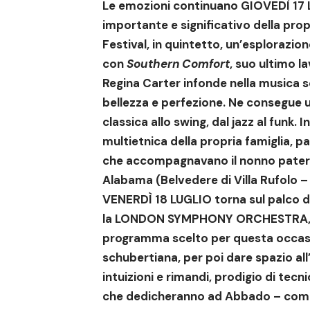
Le emozioni continuano
GIOVEDÌ 17
importante e significativo della prop
Festival, in quintetto, un’esplorazion
con
Southern Comfort
, suo ultimo l
Regina Carter infonde nella musica 
bellezza e perfezione. Ne consegue un
classica allo swing, dal jazz al funk.
multietnica della propria famiglia, p
che accompagnavano il nonno paterno 
Alabama (Belvedere di Villa Rufolo – 
VENERDÌ 18 LUGLIO
torna sul palco d
la LONDON SYMPHONY ORCHESTRA, di
programma scelto per questa occasi
schubertiana, per poi dare spazio al
intuizioni e rimandi, prodigio di tec
che dedicheranno ad Abbado – come a