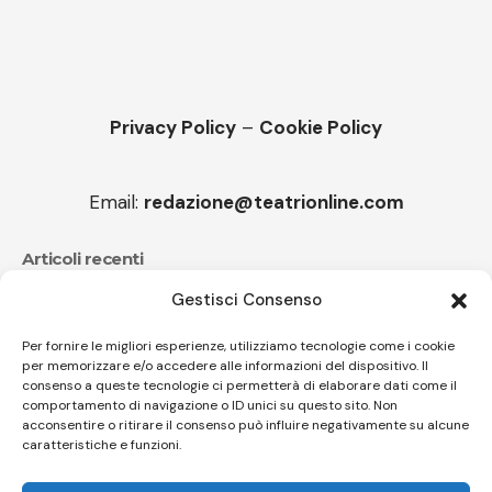
Privacy Policy
–
Cookie Policy
Email:
redazione@teatrionline.com
Articoli recenti
Gestisci Consenso
Festival Teatrale Borgio Verezzi, La cameriera brillante
di Goldoni
Per fornire le migliori esperienze, utilizziamo tecnologie come i cookie
per memorizzare e/o accedere alle informazioni del dispositivo. Il
Sir Ian Livingstone, Romics d’Oro della 37^ edizione
consenso a queste tecnologie ci permetterà di elaborare dati come il
comportamento di navigazione o ID unici su questo sito. Non
acconsentire o ritirare il consenso può influire negativamente su alcune
caratteristiche e funzioni.
Follow US