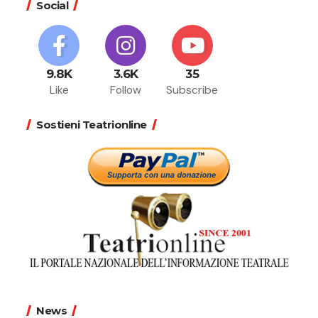
Social
9.8K
3.6K
35
Like
Follow
Subscribe
Sostieni Teatrionline
News