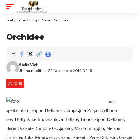
Aa
Font
Resizer
Teatrionline
>
Blog
>
Prosa
>
Orchidee
Orchidee
Giulia Vichi
Ultima modifica: 25 Novembre 2014 09:19
1039
uno
spettacolo di
Pippo Delbono-Compagnia Pippo Delbono
con
Dolly Albertin, Gianluca Ballarè, Bobò, Pippo Delbono,
Ilaria Distante, Simone Goggiano, Mario Intruglio, Nelson
Lariccia, Julia Morawietz, Gianni Parenti, Pepe Robledo, Grazia