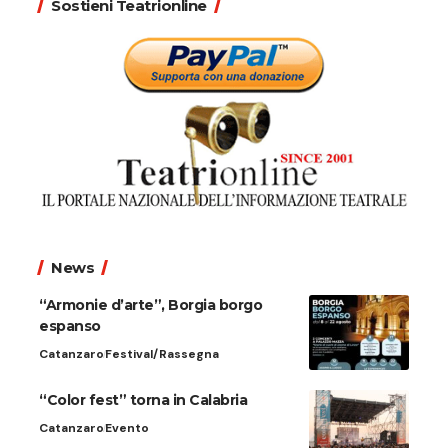
Sostieni Teatrionline
News
“Armonie d’arte”, Borgia borgo
espanso
Catanzaro
Festival/Rassegna
“Color fest” torna in Calabria
Catanzaro
Evento