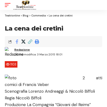
Aa
Font
Resizer
Teatrionline
>
Blog
>
Commedia
>
La cena dei cretini
La cena dei cretini
Redazione
Ultima modifica: 3 Marzo 2015 18:01
1103
2 atti
comici di Francis Veber
Scenografia Lorenzo Andreaggi & Niccolò Biffoli
Regia Niccolò Biffoli
Produzione La Compagnia “Giovani del Reims”