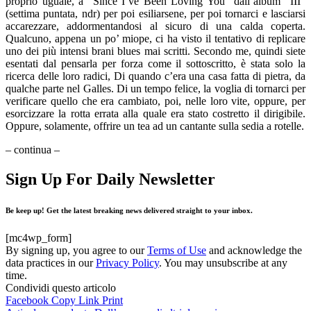
proprio uguale, a “Since I’ve Been Loving You” dall’album “III”
(settima puntata, ndr) per poi esiliarsene, per poi tornarci e lasciarsi
accarezzare, addormentandosi al sicuro di una calda coperta.
Qualcuno, appena un po’ miope, ci ha visto il tentativo di replicare
uno dei più intensi brani blues mai scritti. Secondo me, quindi siete
esentati dal pensarla per forza come il sottoscritto, è stata solo la
ricerca delle loro radici, Di quando c’era una casa fatta di pietra, da
qualche parte nel Galles. Di un tempo felice, la voglia di tornarci per
verificare quello che era cambiato, poi, nelle loro vite, oppure, per
esorcizzare la rotta errata alla quale era stato costretto il dirigibile.
Oppure, solamente, offrire un tea ad un cantante sulla sedia a rotelle.
– continua –
Sign Up For Daily Newsletter
Be keep up! Get the latest breaking news delivered straight to your inbox.
[mc4wp_form]
By signing up, you agree to our
Terms of Use
and acknowledge the
data practices in our
Privacy Policy
. You may unsubscribe at any
time.
Condividi questo articolo
Facebook
Copy Link
Print