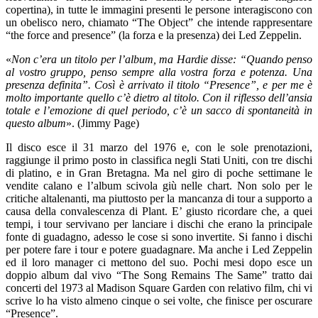
copertina), in tutte le immagini presenti le persone interagiscono con
un obelisco nero, chiamato “The Object” che intende rappresentare
“the force and presence” (la forza e la presenza) dei Led Zeppelin.
«
Non c’era un titolo per l’album, ma Hardie disse: “Quando penso
al vostro gruppo, penso sempre alla vostra forza e potenza. Una
presenza definita”. Così è arrivato il titolo “Presence”, e per me è
molto importante quello c’è dietro al titolo. Con il riflesso dell’ansia
totale e l’emozione di quel periodo, c’è un sacco di spontaneità in
questo album
». (Jimmy Page)
Il disco esce il 31 marzo del 1976 e, con le sole prenotazioni,
raggiunge il primo posto in classifica negli Stati Uniti, con tre dischi
di platino, e in Gran Bretagna. Ma nel giro di poche settimane le
vendite calano e l’album scivola giù nelle chart. Non solo per le
critiche altalenanti, ma piuttosto per la mancanza di tour a supporto a
causa della convalescenza di Plant. E’ giusto ricordare che, a quei
tempi, i tour servivano per lanciare i dischi che erano la principale
fonte di guadagno, adesso le cose si sono invertite. Si fanno i dischi
per potere fare i tour e potere guadagnare. Ma anche i Led Zeppelin
ed il loro manager ci mettono del suo. Pochi mesi dopo esce un
doppio album dal vivo “The Song Remains The Same” tratto dai
concerti del 1973 al Madison Square Garden con relativo film, chi vi
scrive lo ha visto almeno cinque o sei volte, che finisce per oscurare
“Presence”.