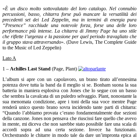
«
È un disco molto sottovalutato del loro catalogo. Nel connubio
percussioni, basso, chitarra forse può mancare la versatilità dei
precedenti set dei Led Zeppelin, ma in termini di energia pura
“Presence” racchiude una notevole forza, forse una delle loro
performance più intense. La chitarra di Jimmy Page ha uno stile
che riflette l’urgenza e la passione per quel periodo travagliato che
il gruppo stava attraversando
».
(Dave Lewis, The Complete Guide
to the Music of Led Zeppelin)
Lato A
1 –
Achilles Last Stand
(Page, Plant)
L’album si apre con un capolavoro, un brano tirato all’ennesima
potenza dove tutta la band da il meglio si se. Bonham suona la sua
batteria in maniera esplosiva con Jones che lo segue con un basso
che sembra la cavalcata di un puledro selvaggio. Plant, nonostante la
sua menomata condizione, apre i toni della sua voce mentre Page
renderà unico questo brano sovra incidendo tante parti di chitarra:
“Quando l’abbiamo provata c’erano fondamentalmente due sezioni
della canzone. Jones non pensava che riuscissi fare quello che avevo
in mente, mi diceva che non sarebbe stato possibile fare una scala di
accordi sopra ad una certa sezione. Invece ha funzionato.
Orchestrando le chitarre in modo tale da dare un’impronta epica al