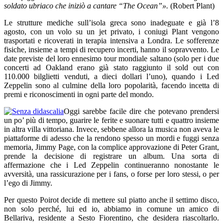
soldato ubriaco che iniziò a cantare “The Ocean”».
(Robert Plant)
Le strutture mediche sull’isola greca sono inadeguate e già l’8
agosto, con un volo su un jet privato, i coniugi Plant vengono
trasportati e ricoverati in terapia intensiva a Londra. Le sofferenze
fisiche, insieme a tempi di recupero incerti, hanno il sopravvento. Le
date previste del loro ennesimo tour mondiale saltano (solo per i due
concerti ad Oakland erano già stato raggiunto il sold out con
110.000 bilglietti venduti, a dieci dollari l’uno), quando i Led
Zeppelin sono al culmine della loro popolarità, facendo incetta di
premi e riconoscimenti in ogni parte del mondo.
Oggi sarebbe facile dire che potevano prendersi
un po’ più di tempo, guarire le ferite e suonare tutti e quattro insieme
in altra villa vittoriana. Invece, sebbene allora la musica non aveva le
piattaforme di adesso che la rendono spesso un mordi e fuggi senza
memoria, Jimmy Page, con la complice approvazione di Peter Grant,
prende la decisione di registrare un album. Una sorta di
affermazione che i Led Zeppelin continueranno nonostante le
avversità, una rassicurazione per i fans, o forse per loro stessi, o per
l’ego di Jimmy.
Per questo Poirot decide di mettere sul piatto anche il settimo disco,
non solo perché, lui ed io, abbiamo in comune un amico di
Bellariva, residente a Sesto Fiorentino, che desidera riascoltarlo.