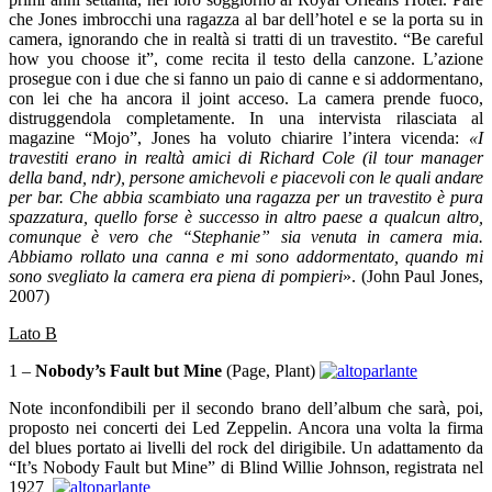
che Jones imbrocchi una ragazza al bar dell’hotel e se la porta su in
camera, ignorando che in realtà si tratti di un travestito. “Be careful
how you choose it”, come recita il testo della canzone. L’azione
prosegue con i due che si fanno un paio di canne e si addormentano,
con lei che ha ancora il joint acceso. La camera prende fuoco,
distruggendola completamente. In una intervista rilasciata al
magazine “Mojo”, Jones ha voluto chiarire l’intera vicenda:
«I
travestiti erano in realtà amici di Richard Cole (il tour manager
della band, ndr), persone amichevoli e piacevoli con le quali andare
per bar. Che abbia scambiato una ragazza per un travestito è pura
spazzatura, quello forse è successo in altro paese a qualcun altro,
comunque è vero che “Stephanie” sia venuta in camera mia.
Abbiamo rollato una canna e mi sono addormentato, quando mi
sono svegliato la camera era piena di pompieri
»
.
(John Paul Jones,
2007)
Lato B
1 –
Nobody’s Fault but Mine
(Page, Plant)
Note inconfondibili per il secondo brano dell’album che sarà, poi,
proposto nei concerti dei Led Zeppelin. Ancora una volta la firma
del blues portato ai livelli del rock del dirigibile. Un adattamento da
“It’s Nobody Fault but Mine” di Blind Willie Johnson, registrata nel
1927