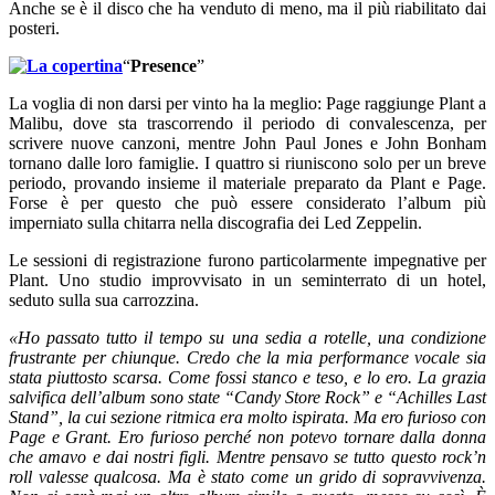
Anche se è il disco che ha venduto di meno, ma il più riabilitato dai
posteri.
“
Presence
”
La voglia di non darsi per vinto ha la meglio: Page raggiunge Plant a
Malibu, dove sta trascorrendo il periodo di convalescenza, per
scrivere nuove canzoni, mentre John Paul Jones e John Bonham
tornano dalle loro famiglie. I quattro si riuniscono solo per un breve
periodo, provando insieme il materiale preparato da Plant e Page.
Forse è per questo che può essere considerato l’album più
imperniato sulla chitarra nella discografia dei Led Zeppelin.
Le sessioni di registrazione furono particolarmente impegnative per
Plant. Uno studio improvvisato in un seminterrato di un hotel,
seduto sulla sua carrozzina.
«Ho passato tutto il tempo su una sedia a rotelle, una condizione
frustrante per chiunque. Credo che la mia performance vocale sia
stata piuttosto scarsa. Come fossi stanco e teso, e lo ero. La grazia
salvifica dell’album sono state “Candy Store Rock” e “Achilles Last
Stand”, la cui sezione ritmica era molto ispirata. Ma ero furioso con
Page e Grant. Ero furioso perché non potevo tornare dalla donna
che amavo e dai nostri figli. Mentre pensavo se tutto questo rock’n
roll valesse qualcosa. Ma è stato come un grido di sopravvivenza.