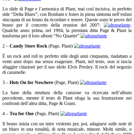
Lo slide di Page e l’armonica di Plant, mai così incisiva, in perfetto
stile “Delta Blues”, con Bonham e Jones in piena sintonia nell’enfasi
sincopata di un brano da ricordare e tenere. Queste sono le prove del
brano per il concerto della reunion del 2007:
.
Qualche anno prima, nel 1994, la premiata ditta Page & Plant la
trasforma per il loro album “No Quarter”
2 –
Candy Store Rock
(Page, Plant)
È un rock and roll in perfetto stile degli anni cinquanta, riadattato a
venti anni dopo ma senza esagerare. Plant, nel testo, non si lascia
sfuggire citazioni per il suo idolo Elvis Presley. Il rock del negozio
di caramelle.
3 –
Hots On for Nowhere
(Page, Plant)
La base della struttura della canzone va ricercata nell’album
precedente, mentre il testo di Plant sfoga la sua frustrazione nei
confronti dell’altra ditta, Page & Grant.
4 –
Tea for One
(Page, Plant)
Il brano inizia con un intro violento per, poi, adagiarsi sulle note di
un blues in una tonalità, di nota musicale, minore. Molti simile, o