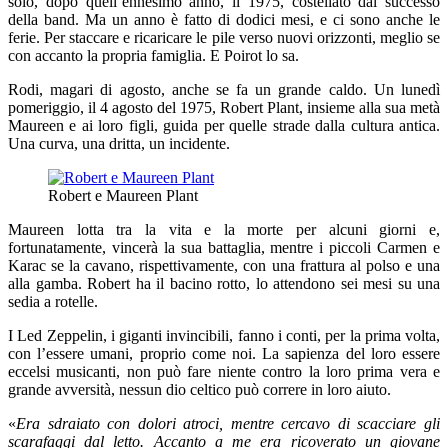
solo, dopo quell’ennesimo anno, il 1975, costellato dal successo
della band. Ma un anno è fatto di dodici mesi, e ci sono anche le
ferie. Per staccare e ricaricare le pile verso nuovi orizzonti, meglio se
con accanto la propria famiglia. E Poirot lo sa.
Rodi, magari di agosto, anche se fa un grande caldo. Un lunedì
pomeriggio, il 4 agosto del 1975, Robert Plant, insieme alla sua metà
Maureen e ai loro figli, guida per quelle strade dalla cultura antica.
Una curva, una dritta, un incidente.
Robert e Maureen Plant
Maureen lotta tra la vita e la morte per alcuni giorni e,
fortunatamente, vincerà la sua battaglia, mentre i piccoli Carmen e
Karac se la cavano, rispettivamente, con una frattura al polso e una
alla gamba. Robert ha il bacino rotto, lo attendono sei mesi su una
sedia a rotelle.
I Led Zeppelin, i giganti invincibili, fanno i conti, per la prima volta,
con l’essere umani, proprio come noi. La sapienza del loro essere
eccelsi musicanti, non può fare niente contro la loro prima vera e
grande avversità, nessun dio celtico può correre in loro aiuto.
«
Era sdraiato con dolori atroci, mentre cercavo di scacciare gli
scarafaggi dal letto. Accanto a me era ricoverato un giovane