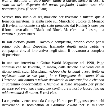
Non ci sarà mai un altro album simile a questo, messo su così. È
stato un urlo disperato dal nostro profondo, l’unica cosa che
potevamo fare
» (Robert Plant)
Serviva uno studio di registrazione per riversare e mixare quella
frenetica maratona, la scelta cade sul Musicland Studios di Monaco
di Baviera nonostante sia già stato prenotato dai Rolling Stones per
il loro nuovo album “Black and Blue”. Ma c’era una finestra, una
ventina di giorni liberi.
In soli diciotto giorni il lavoro è completato, proprio come per il
primo volo degli Zeppelin, lasciando stupiti anche Jagger e
compagnia che, al loro arrivo negli studi, li trovarono a completa
disposizione.
In una sua intervista a Guitar World Magazine nel 1998, Page
confessa che ha lavorato, in media, dalle diciotto alle venti ore al
giorno negli studi Musicland:
«Dopo che la band aveva finito di
registrare tutte le sue parti, io e l’ingegnere del suono Keith
Harwood, iniziammo a mixare decidendo di lavorare fino a che non
ci saremmo addormentati. Chiunque si fosse svegliato per primo
avrebbe poi svegliato l’altro, per continuare il nostro lavoro fino ad
addormentarsi di nuovo. E così via
».
La copertina viene creata da George Hardie per Hipgnosis (entrambi
riceveranno la nomination al Grammy Award per la migliore