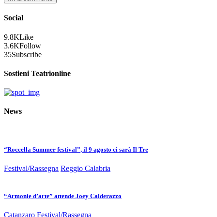
Social
9.8K
Like
3.6K
Follow
35
Subscribe
Sostieni Teatrionline
News
“Roccella Summer festival”, il 9 agosto ci sarà Il Tre
Festival/Rassegna
Reggio Calabria
“Armonie d’arte” attende Joey Calderazzo
Catanzaro
Festival/Rassegna