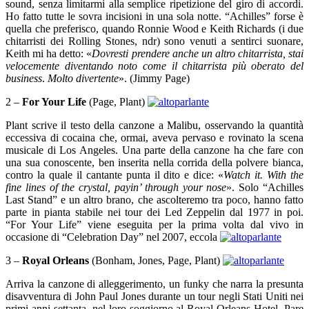
sound, senza limitarmi alla semplice ripetizione del giro di accordi.
Ho fatto tutte le sovra incisioni in una sola notte. “Achilles” forse è
quella che preferisco, quando Ronnie Wood e Keith Richards (i due
chitarristi dei Rolling Stones, ndr) sono venuti a sentirci suonare,
Keith mi ha detto: «
Dovresti prendere anche un altro chitarrista, stai
velocemente diventando noto come il chitarrista più oberato del
business
.
Molto divertente
». (Jimmy Page)
2 –
For Your Life
(Page, Plant)
Plant scrive il testo della canzone a Malibu, osservando la quantità
eccessiva di cocaina che, ormai, aveva pervaso e rovinato la scena
musicale di Los Angeles. Una parte della canzone ha che fare con
una sua conoscente, ben inserita nella corrida della polvere bianca,
contro la quale il cantante punta il dito e dice: «
Watch it.
With the
fine lines of the crystal, payin’ through your nose
».
Solo “Achilles
Last Stand” e un altro brano, che ascolteremo tra poco, hanno fatto
parte in pianta stabile nei tour dei Led Zeppelin dal 1977 in poi.
“For Your Life” viene eseguita per la prima volta dal vivo in
occasione di “Celebration Day” nel 2007, eccola
3 –
Royal Orleans
(Bonham, Jones, Page, Plant)
Arriva la canzone di alleggerimento, un funky che narra la presunta
disavventura di John Paul Jones durante un tour negli Stati Uniti nei
primi anni settanta, nel loro soggiorno al Royal Orleans Hotel. Pare