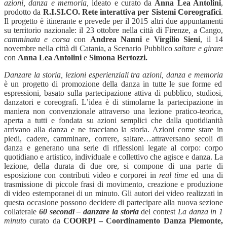
azioni, danza e memoria,
ideato e curato da
Anna Lea Antolini
,
prodotto da
R.I.SI.CO. Rete interattiva per Sistemi Coreografici
.
Il progetto è itinerante e prevede per il 2015 altri due appuntamenti
su territorio nazionale: il 23 ottobre nella città di Firenze, a Cango,
camminata e corsa
con
Andrea Nanni
e
Virgilio Sieni
, il 14
novembre nella città di Catania, a Scenario Pubblico
saltare e girare
con
Anna Lea Antolini
e
Simona Bertozzi.
Danzare la storia, lezioni esperienziali tra azioni, danza e memoria
è un progetto di promozione della danza in tutte le sue forme ed
espressioni, basato sulla partecipazione attiva di pubblico, studiosi,
danzatori e coreografi. L’idea è di stimolarne la partecipazione in
maniera non convenzionale attraverso una lezione pratico-teorica,
aperta a tutti e fondata su azioni semplici che dalla quotidianità
arrivano alla danza e ne tracciano la storia. Azioni come stare in
piedi, cadere, camminare, correre, saltare…attraversano secoli di
danza e generano una serie di riflessioni legate al corpo: corpo
quotidiano e artistico, individuale e collettivo che agisce e danza. La
lezione, della durata di due ore, si compone di una parte di
esposizione con contributi video e corporei in
real time
ed una di
trasmissione di piccole frasi di movimento, creazione e produzione
di video estemporanei di un minuto. Gli autori dei video realizzati in
questa occasione possono decidere di partecipare alla
nuova sezione
collaterale
60 secondi – danzare la storia
del contest
La danza in 1
minuto
curato da
COORPI – Coordinamento Danza Piemonte,