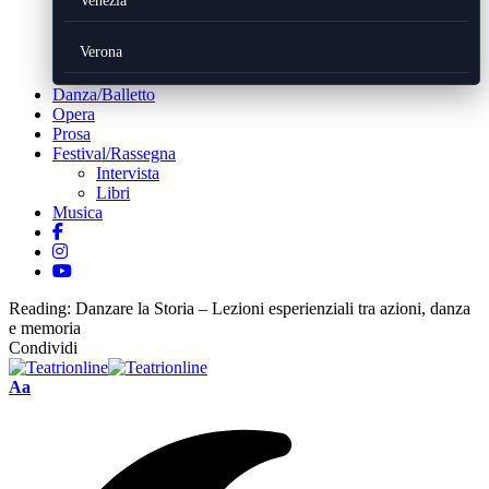
Venezia
Verona
Danza/Balletto
Opera
Prosa
Festival/Rassegna
Intervista
Libri
Musica
Reading:
Danzare la Storia – Lezioni esperienziali tra azioni, danza
e memoria
Condividi
Font
Aa
Resizer