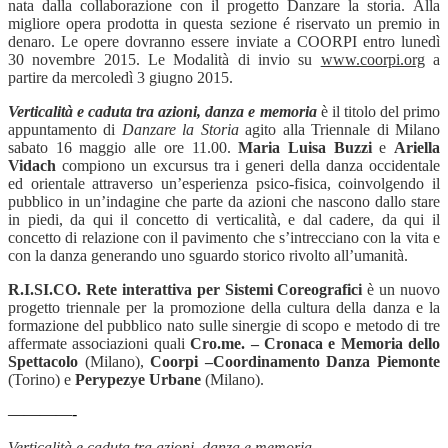
nata dalla collaborazione con il progetto Danzare la storia.
Alla
migliore opera prodotta in questa sezione é riservato un premio in
denaro. Le opere dovranno essere inviate a COORPI entro lunedì
30 novembre 2015. Le Modalità di invio su
www.coorpi.org
a
partire da mercoledì 3 giugno 2015.
Verticalità e caduta tra azioni, danza e memoria
è il titolo del primo
appuntamento di
Danzare la Storia
agito alla Triennale di Milano
sabato 16 maggio alle ore 11.00.
Maria Luisa Buzzi
e
Ariella
Vidach
compiono un excursus tra i generi della danza occidentale
ed orientale attraverso un’esperienza psico-fisica, coinvolgendo il
pubblico in un’indagine che parte da azioni che nascono dallo stare
in piedi, da qui il concetto di verticalità, e dal cadere, da qui il
concetto di relazione con il pavimento che s’intrecciano con la vita e
con la danza generando uno sguardo storico rivolto all’umanità.
R.I.SI.CO. Rete interattiva per Sistemi Coreografici
è un nuovo
progetto triennale per la promozione della cultura della danza e la
formazione del pubblico nato sulle sinergie di scopo e metodo di tre
affermate associazioni quali
Cro.me. – Cronaca e Memoria dello
Spettacolo
(Milano),
Coorpi –Coordinamento Danza Piemonte
(Torino) e
Perypezye Urbane
(Milano).
————-
Verticalità e caduta tra azioni, danza e memoria