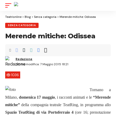
Aa
Font
Resize
Teatrionline
>
Blog
>
Senza categoria
>
Merende mitiche: Odissea
SENZA CATEGORIA
Merende mitiche: Odissea
Redazione
Ultima modifica: 7 Maggio 2015 18:21
1036
Tornano a
Milano,
domenica 17 maggio
, i racconti animati e le
“Merende
mitiche”
della compagnia teatrale TeatRing, in programma allo
Spazio TeatRing di via Portoferraio 4
(ore 16; prenotazione