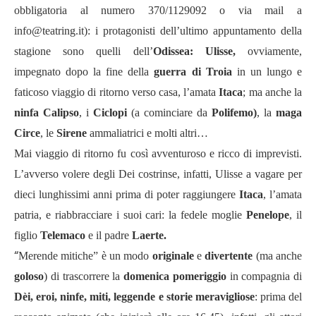
obbligatoria al numero 370/1129092 o via mail a
info@teatring.it): i protagonisti dell’ultimo appuntamento della
stagione sono quelli dell’
Odissea: Ulisse,
ovviamente,
impegnato dopo la fine della
guerra di Troia
in un lungo e
faticoso viaggio di ritorno verso casa, l’amata
Itaca
; ma anche la
ninfa Calipso
, i
Ciclopi
(a cominciare da
Polifemo)
, la
maga
Circe
, le
Sirene
ammaliatrici e molti altri…
Mai viaggio di ritorno fu così avventuroso e ricco di imprevisti.
L’avverso volere degli Dei costrinse, infatti, Ulisse a vagare per
dieci lunghissimi anni prima di poter raggiungere
Itaca
, l’amata
patria, e riabbracciare i suoi cari: la fedele moglie
Penelope
, il
figlio
Telemaco
e il padre
Laerte.
“
Merende mitiche” è un modo
originale
e
divertente
(ma anche
goloso
) di trascorrere la
domenica pomeriggio
in compagnia di
Dèi, eroi, ninfe, miti, leggende e storie meravigliose
: prima del