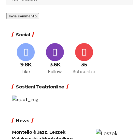
Social
9.8K
3.6K
35
Like
Follow
Subscribe
Sostieni Teatrionline
News
Montello è Jazz. Leszek
Kułakowski a Montebelluna