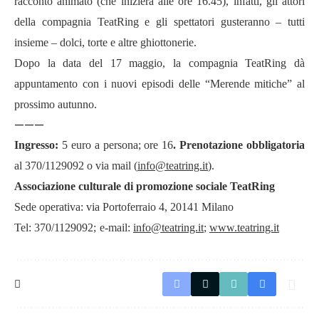
racconto animato (che inizierà alle ore 16.45), infatti, gli attori
della compagnia TeatRing e gli spettatori gusteranno – tutti
insieme – dolci, torte e altre ghiottonerie.
Dopo la data del 17 maggio, la compagnia TeatRing dà
appuntamento con i nuovi episodi delle “Merende mitiche” al
prossimo autunno.
———
Ingresso:
5 euro a persona; ore 16
. Prenotazione obbligatoria
al
370/1129092 o via mail (
info@teatring.it
).
Associazione culturale di promozione sociale TeatRing
Sede operativa: via Portoferraio 4, 20141 Milano
Tel: 370/1129092;
e-mail:
info@teatring.it
;
www.teatring.it