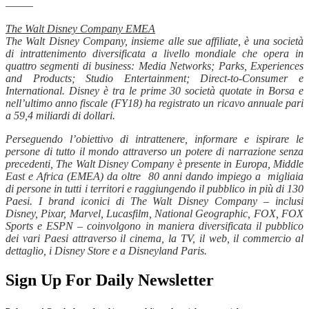
——–
The Walt Disney Company EMEA
The Walt Disney Company, insieme alle sue affiliate, è una società
di intrattenimento diversificata a livello mondiale che opera in
quattro segmenti di business: Media Networks; Parks, Experiences
and Products; Studio Entertainment; Direct-to-Consumer e
International. Disney è tra le prime 30 società quotate in Borsa e
nell’ultimo anno fiscale (FY18) ha registrato un ricavo annuale pari
a 59,4 miliardi di dollari.
Perseguendo l’obiettivo di intrattenere, informare e ispirare le
persone di tutto il mondo attraverso un potere di narrazione senza
precedenti, The Walt Disney Company è presente in Europa, Middle
East e Africa (EMEA) da oltre 80 anni dando impiego a migliaia
di persone in tutti i territori e raggiungendo il pubblico in più di 130
Paesi. I brand iconici di The Walt Disney Company – inclusi
Disney, Pixar, Marvel, Lucasfilm, National Geographic, FOX, FOX
Sports e ESPN – coinvolgono in maniera diversificata il pubblico
dei vari Paesi attraverso il cinema, la TV, il web, il commercio al
dettaglio, i Disney Store e a Disneyland Paris.
Sign Up For Daily Newsletter