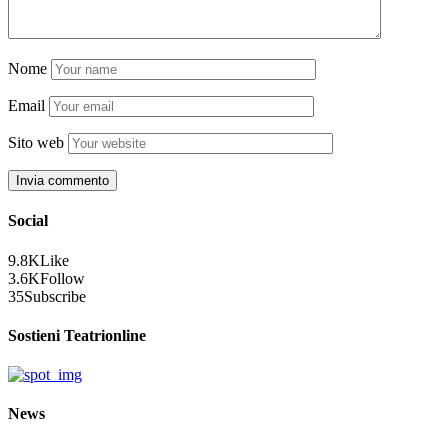
Nome
Email
Sito web
Social
9.8K
Like
3.6K
Follow
35
Subscribe
Sostieni Teatrionline
News