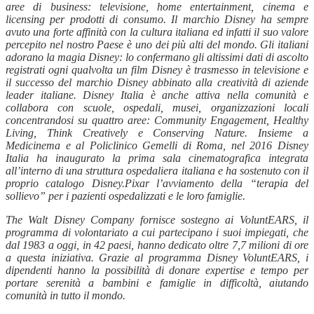
aree di business: televisione, home entertainment, cinema e
licensing per prodotti di consumo. Il marchio Disney ha sempre
avuto una forte affinità con la cultura italiana ed infatti il suo valore
percepito nel nostro Paese è uno dei più alti del mondo. Gli italiani
adorano la magia Disney: lo confermano gli altissimi dati di ascolto
registrati ogni qualvolta un film Disney è trasmesso in televisione e
il successo del marchio Disney abbinato alla creatività di aziende
leader italiane. Disney Italia è anche attiva nella comunità e
collabora con scuole, ospedali, musei, organizzazioni locali
concentrandosi su quattro aree: Community Engagement, Healthy
Living, Think Creatively e Conserving Nature. Insieme a
Medicinema e al Policlinico Gemelli di Roma, nel 2016 Disney
Italia ha inaugurato la prima sala cinematografica integrata
all’interno di una struttura ospedaliera italiana e ha sostenuto con il
proprio catalogo Disney.Pixar l’avviamento della “terapia del
sollievo” per i pazienti ospedalizzati e le loro famiglie.
The Walt Disney Company fornisce sostegno ai VoluntEARS, il
programma di volontariato a cui partecipano i suoi impiegati, che
dal 1983 a oggi, in 42 paesi, hanno dedicato oltre 7,7 milioni di ore
a questa iniziativa. Grazie al programma Disney VoluntEARS, i
dipendenti hanno la possibilità di donare expertise e tempo per
portare serenità a bambini e famiglie in difficoltà, aiutando
comunità in tutto il mondo.