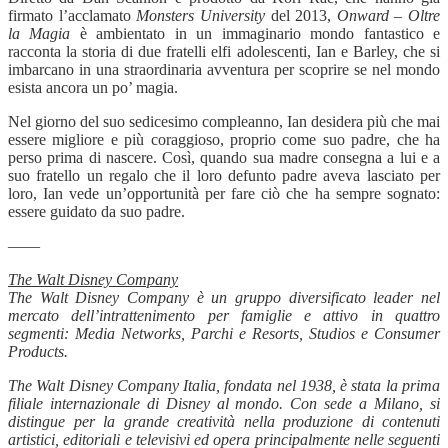
firmato l’acclamato
Monsters University
del 2013,
Onward – Oltre
la Magia
è ambientato in un immaginario mondo fantastico e
racconta la storia di due fratelli elfi adolescenti, Ian e Barley, che si
imbarcano in una straordinaria avventura per scoprire se nel mondo
esista ancora un po’ magia.
Nel giorno del suo sedicesimo compleanno, Ian desidera più che mai
essere migliore e più coraggioso, proprio come suo padre, che ha
perso prima di nascere. Così, quando sua madre consegna a lui e a
suo fratello un regalo che il loro defunto padre aveva lasciato per
loro, Ian vede un’opportunità per fare ciò che ha sempre sognato:
essere guidato da suo padre.
——
The Walt Disney Company
The Walt Disney Company è un gruppo diversificato leader nel
mercato dell’intrattenimento per famiglie e attivo in quattro
segmenti: Media Networks, Parchi e Resorts, Studios e Consumer
Products.
The Walt Disney Company Italia, fondata nel 1938, è stata la prima
filiale internazionale di Disney al mondo. Con sede a Milano, si
distingue per la grande creatività nella produzione di contenuti
artistici, editoriali e televisivi ed opera principalmente nelle seguenti