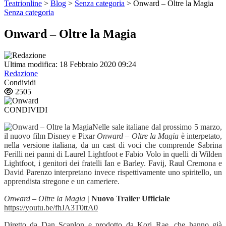
Teatrionline
>
Blog
>
Senza categoria
>
Onward – Oltre la Magia
Senza categoria
Onward – Oltre la Magia
Ultima modifica: 18 Febbraio 2020 09:24
Redazione
Condividi
2505
CONDIVIDI
Nelle sale italiane dal prossimo 5 marzo,
il nuovo film Disney e Pixar
Onward – Oltre la Magia
è interpetato,
nella versione italiana, da un cast di voci che comprende Sabrina
Ferilli nei panni di Laurel Lightfoot e Fabio Volo in quelli di Wilden
Lightfoot, i genitori dei fratelli Ian e Barley. Favij, Raul Cremona e
David Parenzo interpretano invece rispettivamente uno spiritello, un
apprendista stregone e un cameriere.
Onward – Oltre la Magia
| Nuovo Trailer Ufficiale
https://youtu.be/fhJA3T0ttA0
Diretto da Dan Scanlon e prodotto da Kori Rae, che hanno già