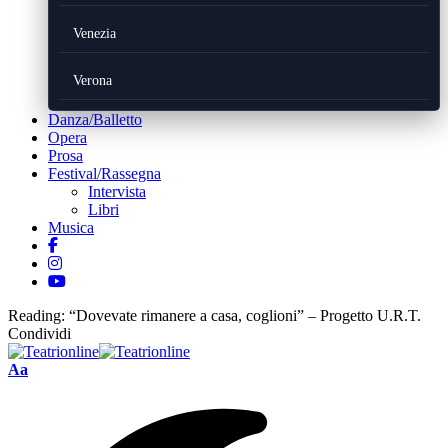
Venezia
Verona
Danza/Balletto
Opera
Prosa
Festival/Rassegna
Intervista
Libri
Musica
Reading:
“Dovevate rimanere a casa, coglioni” – Progetto U.R.T.
Condividi
Font
Aa
Resizer