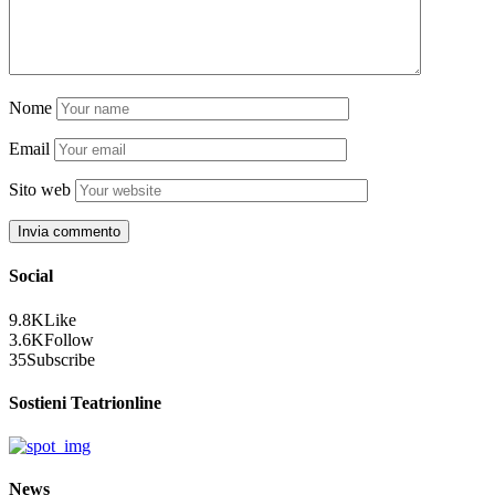
Nome
Email
Sito web
Social
9.8K
Like
3.6K
Follow
35
Subscribe
Sostieni Teatrionline
News