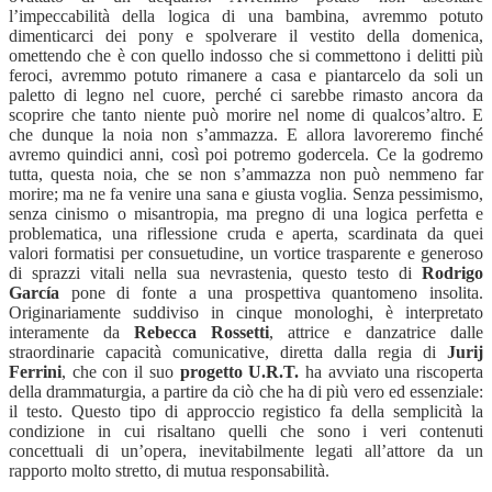
l’impeccabilità della logica di una bambina, avremmo potuto
dimenticarci dei pony e spolverare il vestito della domenica,
omettendo che è con quello indosso che si commettono i delitti più
feroci, avremmo potuto rimanere a casa e piantarcelo da soli un
paletto di legno nel cuore, perché ci sarebbe rimasto ancora da
scoprire che tanto niente può morire nel nome di qualcos’altro. E
che dunque la noia non s’ammazza. E allora lavoreremo finché
avremo quindici anni, così poi potremo godercela. Ce la godremo
tutta, questa noia, che se non s’ammazza non può nemmeno far
morire; ma ne fa venire una sana e giusta voglia. Senza pessimismo,
senza cinismo o misantropia, ma pregno di una logica perfetta e
problematica, una riflessione cruda e aperta, scardinata da quei
valori formatisi per consuetudine, un vortice trasparente e generoso
di sprazzi vitali nella sua nevrastenia, questo testo di
Rodrigo
Garc
í
a
pone di fonte a una prospettiva quantomeno insolita.
Originariamente suddiviso in cinque monologhi, è interpretato
interamente da
Rebecca Rossetti
, attrice e danzatrice dalle
straordinarie capacità comunicative, diretta dalla regia di
Jurij
Ferrini
, che con il suo
progetto U.R.T.
ha avviato una riscoperta
della drammaturgia, a partire da ciò che ha di più vero ed essenziale:
il testo. Questo tipo di approccio registico fa della semplicità la
condizione in cui risaltano quelli che sono i veri contenuti
concettuali di un’opera, inevitabilmente legati all’attore da un
rapporto molto stretto, di mutua responsabilità.