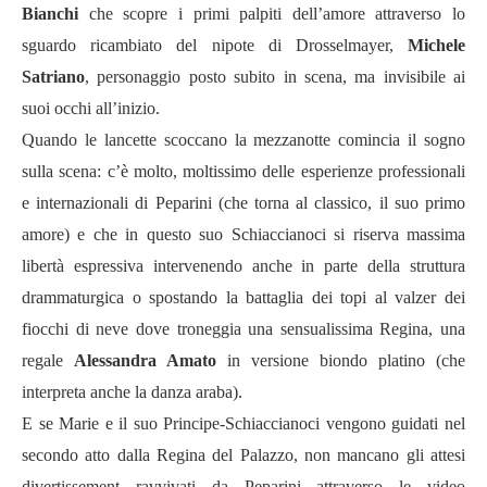
Bianchi
che scopre i primi palpiti dell’amore attraverso lo
sguardo ricambiato del nipote di Drosselmayer,
Michele
Satriano
, personaggio posto subito in scena, ma invisibile ai
suoi occhi all’inizio.
Quando le lancette scoccano la mezzanotte comincia il sogno
sulla scena: c’è molto, moltissimo delle esperienze professionali
e internazionali di Peparini (che torna al classico, il suo primo
amore) e che in questo suo Schiaccianoci si riserva massima
libertà espressiva intervenendo anche in parte della struttura
drammaturgica o spostando la battaglia dei topi al valzer dei
fiocchi di neve dove troneggia una sensualissima Regina, una
regale
Alessandra Amato
in versione biondo platino (che
interpreta anche la danza araba).
E se Marie e il suo Principe-Schiaccianoci vengono guidati nel
secondo atto dalla Regina del Palazzo, non mancano gli attesi
divertissement ravvivati da Peparini attraverso le video