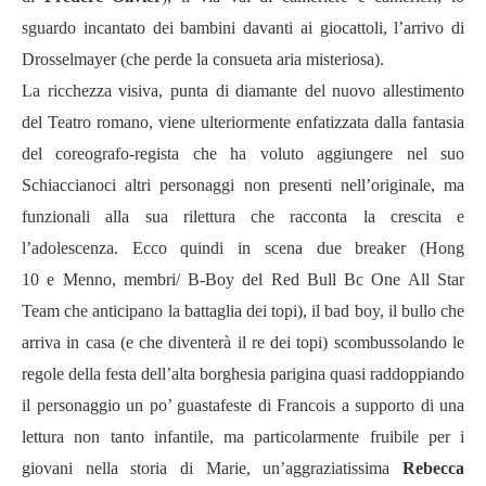
sguardo incantato dei bambini davanti ai giocattoli, l’arrivo di
Drosselmayer (che perde la consueta aria misteriosa).
La ricchezza visiva, punta di diamante del nuovo allestimento
del Teatro romano, viene ulteriormente enfatizzata dalla fantasia
del coreografo-regista che ha voluto aggiungere nel suo
Schiaccianoci altri personaggi non presenti nell’originale, ma
funzionali alla sua rilettura che racconta la crescita e
l’adolescenza. Ecco quindi in scena due breaker (Hong
10 e Menno, membri/ B-Boy del Red Bull Bc One All Star
Team che anticipano la battaglia dei topi), il bad boy, il bullo che
arriva in casa (e che diventerà il re dei topi) scombussolando le
regole della festa dell’alta borghesia parigina quasi raddoppiando
il personaggio un po’ guastafeste di Francois a supporto di una
lettura non tanto infantile, ma particolarmente fruibile per i
giovani nella storia di Marie, un’aggraziatissima
Rebecca