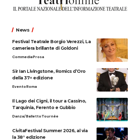
News
Festival Teatrale Borgio Verezzi, La
cameriera brillante di Goldoni
Commedia
Prosa
Sir Ian Livingstone, Romics d’Oro
della 37^ edizione
Evento
Roma
Il Lago dei Cigni, il tour a Cassino,
Tarquinia, Ferento e Gubbio
Danza/Balletto
Tournèe
CivitaFestival Summer 2026, al via
la 38° edizione