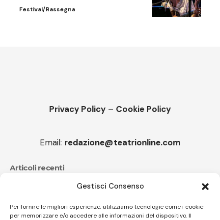
Festival/Rassegna
Privacy Policy
–
Cookie Policy
Email:
redazione@teatrionline.com
Articoli recenti
Gestisci Consenso
Festival Teatrale Borgio Verezzi, La cameriera brillante
di Goldoni
Per fornire le migliori esperienze, utilizziamo tecnologie come i cookie
per memorizzare e/o accedere alle informazioni del dispositivo. Il
Sir Ian Livingstone, Romics d’Oro della 37^ edizione