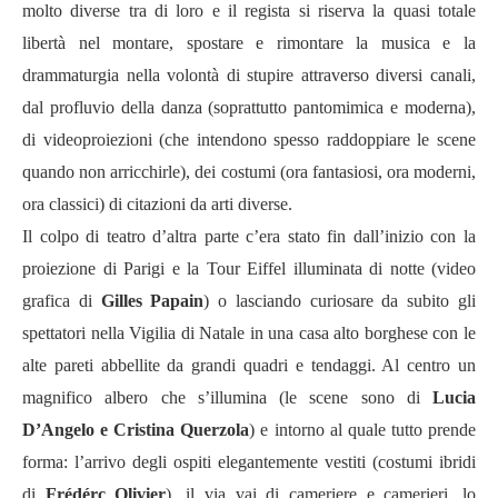
molto diverse tra di loro e il regista si riserva la quasi totale
libertà nel montare, spostare e rimontare la musica e la
drammaturgia nella volontà di stupire attraverso diversi canali,
dal profluvio della danza (soprattutto pantomimica e moderna),
di videoproiezioni (che intendono spesso raddoppiare le scene
quando non arricchirle), dei costumi (ora fantasiosi, ora moderni,
ora classici) di citazioni da arti diverse.
Il colpo di teatro d’altra parte c’era stato fin dall’inizio con la
proiezione di Parigi e la Tour Eiffel illuminata di notte (video
grafica di
Gilles Papain
) o lasciando curiosare da subito gli
spettatori nella Vigilia di Natale in una casa alto borghese con le
alte pareti abbellite da grandi quadri e tendaggi. Al centro un
magnifico albero che s’illumina (le scene sono di
Lucia
D’Angelo e Cristina Querzola
) e intorno al quale tutto prende
forma: l’arrivo degli ospiti elegantemente vestiti (costumi ibridi
di
Frédérc Olivier
), il via vai di cameriere e camerieri, lo