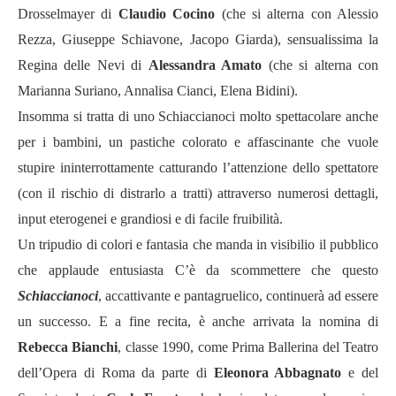
Drosselmayer di
Claudio Cocino
(che si alterna con Alessio
Rezza, Giuseppe Schiavone, Jacopo Giarda), sensualissima la
Regina delle Nevi di
Alessandra Amato
(che si alterna con
Marianna Suriano, Annalisa Cianci, Elena Bidini).
Insomma si tratta di uno Schiaccianoci molto spettacolare anche
per i bambini, un pastiche colorato e affascinante che vuole
stupire ininterrottamente catturando l’attenzione dello spettatore
(con il rischio di distrarlo a tratti) attraverso numerosi dettagli,
input eterogenei e grandiosi e di facile fruibilità.
Un tripudio di colori e fantasia che manda in visibilio il pubblico
che applaude entusiasta C’è da scommettere che questo
Schiaccianoci
, accattivante e pantagruelico, continuerà ad essere
un successo. E a fine recita, è anche arrivata la nomina di
Rebecca Bianchi
, classe 1990, come Prima Ballerina del Teatro
dell’Opera di Roma da parte di
Eleonora Abbagnato
e del