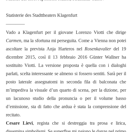
Statisterie des Stadttheaters Klagenfurt
————
Vado a Klagenfurt per il giovane Lorenzo Viotti che dirige
Carmen
, ma la sfortuna mi perseguita. Come a Vienna non potei
ascoltare la prevista Anja Harteros nel
Rosenkavalier
del 19
dicembre 2015, così il 13 febbraio 2016 Günter Wallner ha
sostituito Viotti. La versione proposta è quella con i dialoghi
parlati, scelta interessante se almeno si fossero sentiti. Sarà per il
posto laterale assegnatomi in seconda fila di balconata che
m’impediva la visuale d’un quarto di scena, per la dizione, per
un lacunoso studio della pronuncia o per il volume basso
d’emissione, sta di fatto che ardua è stata la comprensione del
recitato.
Cesare Lievi
, regista che si destreggia tra prosa e lirica,
dissemina simbolismi. Se superflue mi paiono le danze nel primo