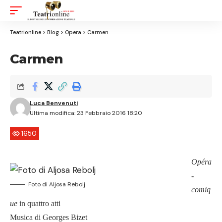
Aa
Font
Resizer
Teatrionline
>
Blog
>
Opera
>
Carmen
Carmen
Luca Benvenuti
Ultima modifica: 23 Febbraio 2016 18:20
1650
Opéra
-
Foto di Aljosa Rebolj
comiq
ue
in quattro atti
Musica di Georges Bizet