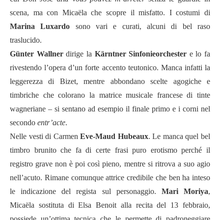
scena, ma con Micaëla che scopre il misfatto. I costumi di
Marina Luxardo
sono vari e curati, alcuni di bel raso
traslucido.
Günter Wallner
dirige la
Kärntner Sinfonieorchester
e lo fa
rivestendo l’opera d’un forte accento teutonico. Manca infatti la
leggerezza di Bizet, mentre abbondano scelte agogiche e
timbriche che colorano la matrice musicale francese di tinte
wagneriane – si sentano ad esempio il finale primo e i corni nel
secondo
entr’acte
.
Nelle vesti di Carmen
Eve-Maud Hubeaux
. Le manca quel bel
timbro brunito che fa di certe frasi puro erotismo perché il
registro grave non è poi così pieno, mentre si ritrova a suo agio
nell’acuto. Rimane comunque attrice credibile che ben ha inteso
le indicazione del regista sul personaggio.
Mari Moriya
,
Micaëla sostituta di Elsa Benoit alla recita del 13 febbraio,
possiede un’ottima tecnica che le permette di padroneggiare