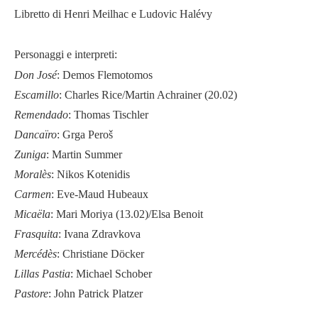
Libretto di Henri Meilhac e Ludovic Halévy
Personaggi e interpreti:
Don José
: Demos Flemotomos
Escamillo
: Charles Rice/Martin Achrainer (20.02)
Remendado
: Thomas Tischler
Dancaïro
: Grga Peroš
Zuniga
: Martin Summer
Moralès
: Nikos Kotenidis
Carmen
: Eve-Maud Hubeaux
Micaëla
: Mari Moriya (13.02)/Elsa Benoit
Frasquita
: Ivana Zdravkova
Mercédès
: Christiane Döcker
Lillas Pastia
: Michael Schober
Pastore
: John Patrick Platzer