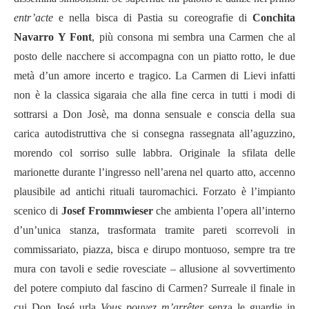
entr’acte
e nella bisca di Pastia su coreografie di
Conchita
Navarro Y Font
, più consona mi sembra una Carmen che al
posto delle nacchere si accompagna con un piatto rotto, le due
metà d’un amore incerto e tragico. La Carmen di Lievi infatti
non è la classica sigaraia che alla fine cerca in tutti i modi di
sottrarsi a Don Josè, ma donna sensuale e conscia della sua
carica autodistruttiva che si consegna rassegnata all’aguzzino,
morendo col sorriso sulle labbra. Originale la sfilata delle
marionette durante l’ingresso nell’arena nel quarto atto, accenno
plausibile ad antichi rituali tauromachici. Forzato è l’impianto
scenico di
Josef Frommwieser
che ambienta l’opera all’interno
d’un’unica stanza, trasformata tramite pareti scorrevoli in
commissariato, piazza, bisca e dirupo montuoso, sempre tra tre
mura con tavoli e sedie rovesciate – allusione al sovvertimento
del potere compiuto dal fascino di Carmen? Surreale il finale in
cui Don José urla
Vous pouvez m’arrêter
senza le guardie in