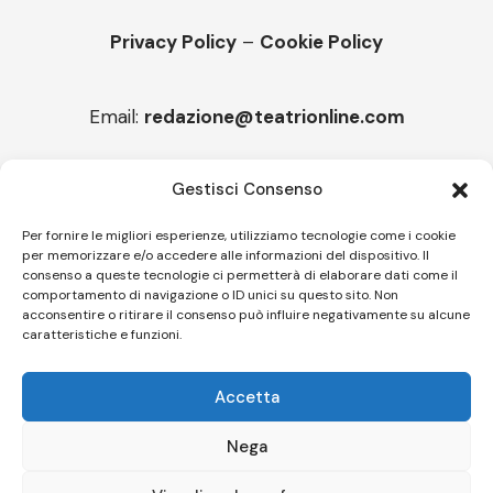
Privacy Policy
–
Cookie Policy
Email:
redazione@teatrionline.com
Articoli recenti
Gestisci Consenso
“Armonie d’arte”, Borgia borgo espanso
Per fornire le migliori esperienze, utilizziamo tecnologie come i cookie
per memorizzare e/o accedere alle informazioni del dispositivo. Il
“Color fest” torna in Calabria
consenso a queste tecnologie ci permetterà di elaborare dati come il
comportamento di navigazione o ID unici su questo sito. Non
acconsentire o ritirare il consenso può influire negativamente su alcune
caratteristiche e funzioni.
Follow US
Accetta
© A.C.I.D.I. Associazione Culturale Informazione Diffusione Innovazione
APS - Codice Fiscale 94310120483 - Via Jacopo Nardi 21 - 50132
Nega
Firenze - SEO BY SIMONE ROMPIETTI SR WEB