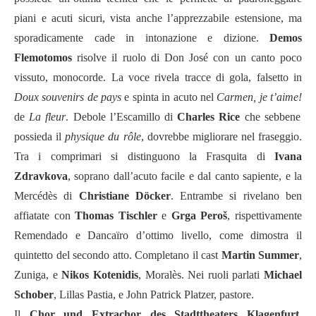
piani e acuti sicuri, vista anche l’apprezzabile estensione, ma
sporadicamente cade in intonazione e dizione.
Demos
Flemotomos
risolve il ruolo di Don José con un canto poco
vissuto, monocorde. La voce rivela tracce di gola, falsetto in
Doux souvenirs de pays
e spinta in acuto nel
Carmen, je t’aime!
de
La fleur
. Debole l’Escamillo di
Charles Rice
che sebbene
possieda il
physique du rôle
, dovrebbe migliorare nel fraseggio.
Tra i comprimari si distinguono la Frasquita di
Ivana
Zdravkova
, soprano dall’acuto facile e dal canto sapiente, e la
Mercédès di
Christiane Döcker
. Entrambe si rivelano ben
affiatate con
Thomas Tischler
e
Grga Peroš
, rispettivamente
Remendado e Dancaïro d’ottimo livello, come dimostra il
quintetto del secondo atto. Completano il cast
Martin Summer
,
Zuniga, e
Nikos Kotenidis
, Moralès. Nei ruoli parlati
Michael
Schober
, Lillas Pastia, e John Patrick Platzer, pastore.
Il
Chor und Extrachor des Stadttheaters Klagenfurt
,