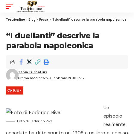
Aa
Font
Resizer
Teatrionline
>
Blog
>
Prosa
>
“I duellanti” descrive la parabola napoleonica
“I duellanti” descrive la
parabola napoleonica
Tania Turnaturi
Ultima modifica: 29 Febbraio 2016 15:17
1697
Un
episodio
Foto di Federico Riva
realmente
accaduto ha dato spunto nel 1908 a un libro e, adesso