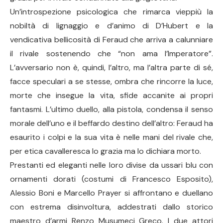
Un’introspezione psicologica che rimarca vieppiù la
nobiltà di lignaggio e d’animo di D’Hubert e la
vendicativa bellicosità di Feraud che arriva a calunniare
il rivale sostenendo che “non ama l’Imperatore”.
L’avversario non è, quindi, l’altro, ma l’altra parte di sé,
facce speculari a se stesse, ombra che rincorre la luce,
morte che insegue la vita, sfide accanite ai propri
fantasmi. L’ultimo duello, alla pistola, condensa il senso
morale dell’uno e il beffardo destino dell’altro: Feraud ha
esaurito i colpi e la sua vita è nelle mani del rivale che,
per etica cavalleresca lo grazia ma lo dichiara morto.
Prestanti ed eleganti nelle loro divise da ussari blu con
ornamenti dorati (costumi di Francesco Esposito),
Alessio Boni e Marcello Prayer si affrontano e duellano
con estrema disinvoltura, addestrati dallo storico
maestro d’armi Renzo Musumeci Greco. I due attori