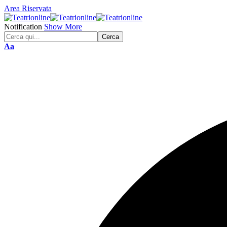
Area Riservata
Notification
Show More
Font
Aa
Resizer