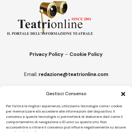
Privacy Policy
–
Cookie Policy
Email:
redazione@teatrionline.com
Articoli recenti
Gestisci Consenso
“Roccella Summer festival”, il 9 agosto ci sarà Il Tre
Per fornire le migliori esperienze, utilizziamo tecnologie come i cookie
per memorizzare e/o accedere alle informazioni del dispositivo. Il
“Armonie d’arte” attende Joey Calderazzo
consenso a queste tecnologie ci permetterà di elaborare dati come il
comportamento di navigazione o ID unici su questo sito. Non
acconsentire o ritirare il consenso può influire negativamente su alcune