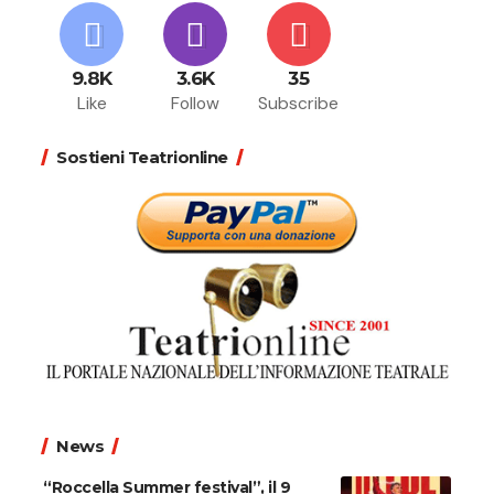
9.8K
3.6K
35
Like
Follow
Subscribe
Sostieni Teatrionline
News
“Roccella Summer festival”, il 9