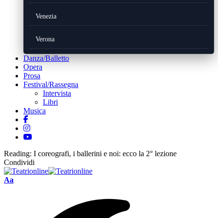
Venezia
Verona
Danza/Balletto
Opera
Prosa
Festival/Rassegna
Intervista
Libri
Musica
Reading:
I coreografi, i ballerini e noi: ecco la 2° lezione
Condividi
Font
Aa
Resizer