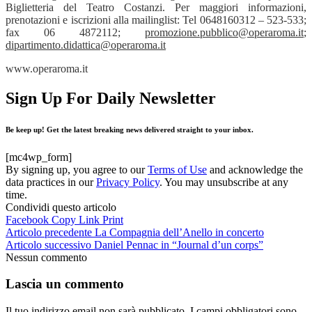
Biglietteria del Teatro Costanzi. Per maggiori informazioni,
prenotazioni e iscrizioni alla mailinglist: Tel 0648160312 – 523-533;
fax 06 4872112;
promozione.pubblico@operaroma.it
;
dipartimento.didattica@operaroma.it
www.operaroma.it
Sign Up For Daily Newsletter
Be keep up! Get the latest breaking news delivered straight to your inbox.
[mc4wp_form]
By signing up, you agree to our
Terms of Use
and acknowledge the
data practices in our
Privacy Policy
. You may unsubscribe at any
time.
Condividi questo articolo
Facebook
Copy Link
Print
Articolo precedente
La Compagnia dell’Anello in concerto
Articolo successivo
Daniel Pennac in “Journal d’un corps”
Nessun commento
Lascia un commento
Il tuo indirizzo email non sarà pubblicato.
I campi obbligatori sono