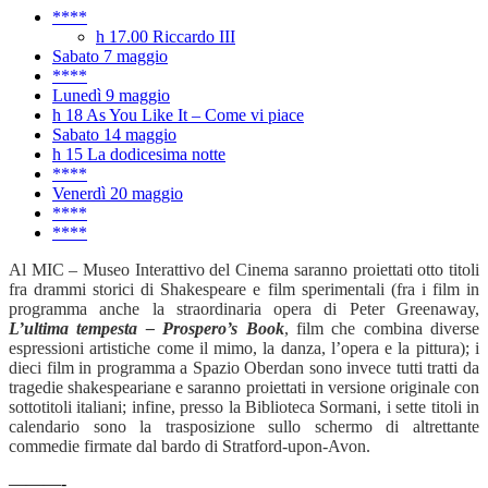
****
h 17.00 Riccardo III
Sabato 7 maggio
****
Lunedì 9 maggio
h 18 As You Like It – Come vi piace
Sabato 14 maggio
h 15 La dodicesima notte
****
Venerdì 20 maggio
****
****
Al MIC – Museo Interattivo del Cinema saranno proiettati otto titoli
fra drammi storici di Shakespeare e film sperimentali (fra i film in
programma anche la straordinaria opera di Peter Greenaway,
L’ultima tempesta – Prospero’s Book
, film che combina diverse
espressioni artistiche come il mimo, la danza, l’opera e la pittura); i
dieci film in programma a Spazio Oberdan sono invece tutti tratti da
tragedie shakespeariane e saranno proiettati in versione originale con
sottotitoli italiani; infine, presso la Biblioteca Sormani, i sette titoli in
calendario sono la trasposizione sullo schermo di altrettante
commedie firmate dal bardo di Stratford-upon-Avon.
———-