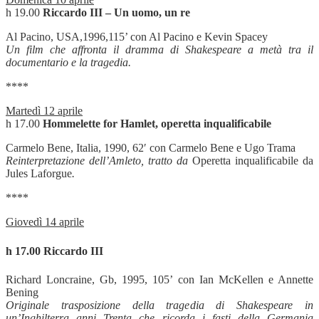
h 19.00
Riccardo III – Un uomo, un re
Al Pacino, USA,1996,115’ con Al Pacino e Kevin Spacey
Un film che affronta il dramma di Shakespeare a metà tra il
documentario e la tragedia.
****
Martedì 12 aprile
h 17.00
Hommelette for Hamlet, operetta inqualificabile
Carmelo Bene, Italia, 1990,
62′ con Carmelo Bene e Ugo Trama
Reinterpretazione dell’Amleto, tratto da
Operetta inqualificabile da
Jules Laforgue
.
****
Giovedì 14 aprile
h 17.00
Riccardo III
Richard Loncraine, Gb, 1995, 105’ con Ian McKellen e Annette
Bening
Originale trasposizione della tragedia di Shakespeare in
un’Inghilterra anni Trenta che ricorda i fasti della Germania