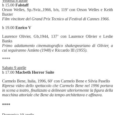
Venerdì 8 aprile
h 15.00
Falstaff
Orson Welles, Sp./Sviz.,1966, b/n, 119’ con Orson Welles e Keith
Baxter
Film vincitore del Grand Prix Tecnico al Festival di Cannes 1966.
h 19.00
Enrico V
Laurence Olivier, Gb,1944, 137’ con Laurence Olivier e Leslie
Banks
Primo adattamento cinematografico shakespeariano di Olivier, a
cui seguiranno
Amleto
(1948) e
Riccardo III
(1955).
****
Sabato 9 aprile
h 17.00
Macbeth Horror Suite
Carmelo Bene, Italia, 1996, 60′ con Carmelo Bene e Silvia Pasello
Ripresa video dello spettacolo che Carmelo Bene nel 1996 portava
in scena a teatro, finalizzato a delineare ulteriormente la figura della
macchina attoriale che Bene da tempo architettava e affinava.
****
Domenica 10 aprile