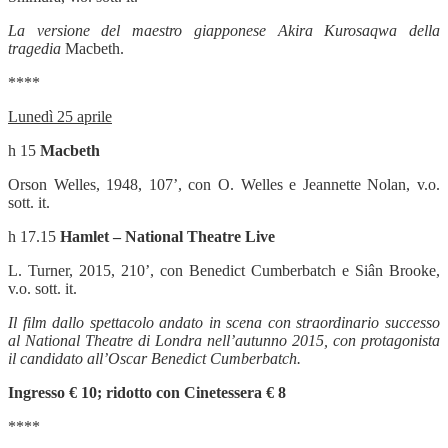
La versione del maestro giapponese Akira Kurosaqwa della
tragedia
Macbeth.
****
Lunedì 25 aprile
h 15
Macbeth
Orson Welles, 1948, 107’, con O. Welles e Jeannette Nolan, v.o.
sott. it.
h 17.15
Hamlet – National Theatre Live
L. Turner, 2015, 210’, con Benedict Cumberbatch e Siân Brooke,
v.o. sott. it.
Il film dallo spettacolo andato in scena con straordinario successo
al National Theatre di Londra nell’autunno 2015, con protagonista
il candidato all’Oscar Benedict Cumberbatch.
Ingresso € 10; ridotto con Cinetessera € 8
****