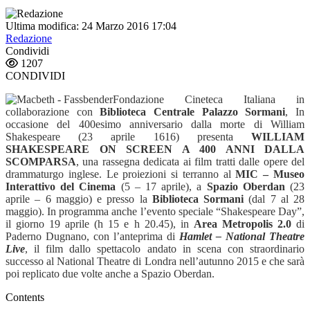
Ultima modifica: 24 Marzo 2016 17:04
Redazione
Condividi
1207
CONDIVIDI
Fondazione Cineteca Italiana in
collaborazione con
Biblioteca Centrale Palazzo Sormani
, In
occasione del 400esimo anniversario dalla morte di William
Shakespeare (23 aprile 1616) presenta
WILLIAM
SHAKESPEARE ON SCREEN A 400 ANNI DALLA
SCOMPARSA
, una rassegna dedicata ai film tratti dalle opere del
drammaturgo inglese. Le proiezioni si terranno al
MIC – Museo
Interattivo del Cinema
(5 – 17 aprile), a
Spazio Oberdan
(23
aprile – 6 maggio) e presso la
Biblioteca Sormani
(dal 7 al 28
maggio). In programma anche l’evento speciale “Shakespeare Day”,
il giorno 19 aprile (h 15 e h 20.45), in
Area Metropolis 2.0
di
Paderno Dugnano, con l’anteprima di
Hamlet – National Theatre
Live
, il film dallo spettacolo andato in scena con straordinario
successo al National Theatre di Londra nell’autunno 2015 e che sarà
poi replicato due volte anche a Spazio Oberdan.
Contents