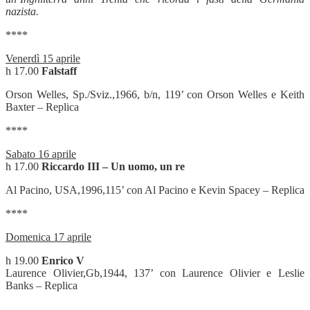
nazista.
****
Venerdì 15 aprile
h 17.00
Falstaff
Orson Welles, Sp./Sviz.,1966, b/n, 119’ con Orson Welles e Keith
Baxter – Replica
****
Sabato 16 aprile
h 17.00
Riccardo III – Un uomo, un re
Al Pacino, USA,1996,115’ con Al Pacino e Kevin Spacey – Replica
****
Domenica 17 aprile
h 19.00
Enrico V
Laurence Olivier,Gb,1944, 137’ con Laurence Olivier e Leslie
Banks – Replica
———-