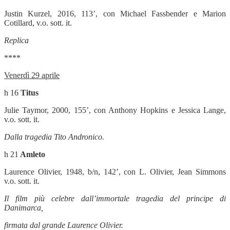
Justin Kurzel, 2016, 113’, con Michael Fassbender e Marion
Cotillard, v.o. sott. it.
Replica
****
Venerdì 29 aprile
h 16
Titus
Julie Taymor, 2000, 155’, con Anthony Hopkins e Jessica Lange,
v.o. sott. it.
Dalla tragedia Tito Andronico.
h 21
Amleto
Laurence Olivier,
1948, b/n, 142’, con L. Olivier, Jean Simmons
v.o. sott. it.
Il film più celebre dall’immortale tragedia del principe di
Danimarca,
firmata dal grande Laurence Olivier.