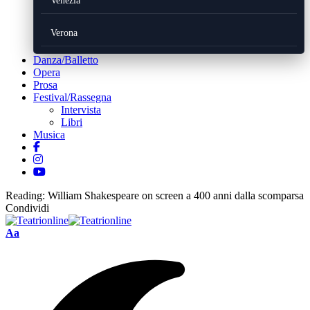
Venezia
Verona
Danza/Balletto
Opera
Prosa
Festival/Rassegna
Intervista
Libri
Musica
Reading:
William Shakespeare on screen a 400 anni dalla scomparsa
Condividi
Font
Aa
Resizer