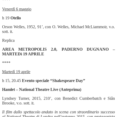
****
Venerdì 6 maggio
h 19
Otello
Orson Welles, 1952, 91’, con O. Welles, Michael McLiammoir, v.o.
sott. it.
Replica
AREA METROPOLIS 2.0, PADERNO DUGNANO –
MARTEDì 19 APRILE
****
Martedì 19 aprile
h 15, 20.45
Evento speciale “Shakespeare Day”
Hamlet – National Theatre Live (Anteprima)
Lyndsey Turner, 2015, 210’, con Benedict Cumberbatch e Siân
Brooke, v.o. sott. it.
Il film dallo spettacolo andato in scena con straordinario successo
al National Theatre di Londra nell’autunno 2015, con protagonista