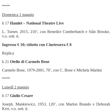
****
Domenica 1 maggio
h 17
Hamlet – National Theatre Live
L. Turner, 2015, 210’, con Benedict Cumberbatch e Siân Brooke,
v.o. sott. it.
Ingresso € 10; ridotto con Cinetessera € 8
Replica
h 21
Otello di Carmelo Bene
Carmelo Bene, 1979-2001, 70′, con C. Bene e Michela Martini
****
Lunedì 2 maggio
h 17
Giulio Cesare
Joseph. Mankiewicz, 1953, 120’, con Marlon Brando e Deborah
Kerr, v.o. sott. it.