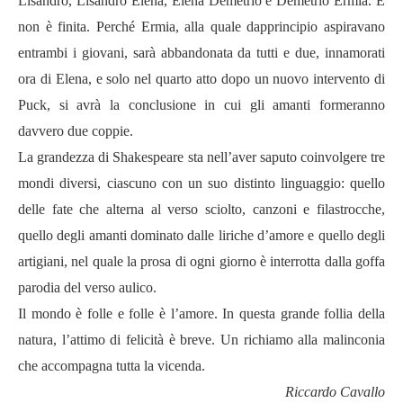
Lisandro, Lisandro Elena, Elena Demetrio e Demetrio Ermia. E
non è finita. Perché Ermia, alla quale dapprincipio aspiravano
entrambi i giovani, sarà abbandonata da tutti e due, innamorati
ora di Elena, e solo nel quarto atto dopo un nuovo intervento di
Puck, si avrà la conclusione in cui gli amanti formeranno
davvero due coppie.
La grandezza di Shakespeare sta nell’aver saputo coinvolgere tre
mondi diversi, ciascuno con un suo distinto linguaggio: quello
delle fate che alterna al verso sciolto, canzoni e filastrocche,
quello degli amanti dominato dalle liriche d’amore e quello degli
artigiani, nel quale la prosa di ogni giorno è interrotta dalla goffa
parodia del verso aulico.
Il mondo è folle e folle è l’amore. In questa grande follia della
natura, l’attimo di felicità è breve. Un richiamo alla malinconia
che accompagna tutta la vicenda.
Riccardo Cavallo