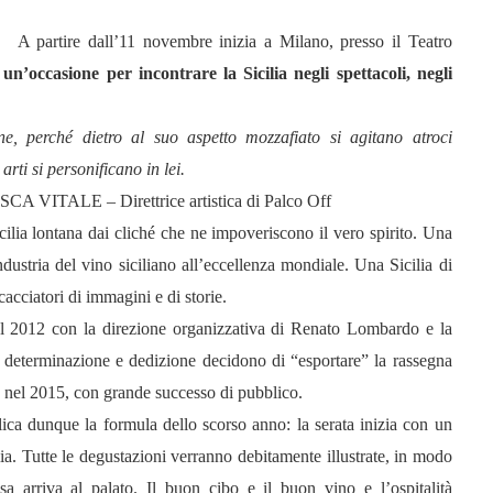
A partire dall’11 novembre inizia a Milano, presso il Teatro
:
un’occasione per incontrare la Sicilia negli spettacoli, negli
, perché dietro al suo aspetto mozzafiato si agitano atroci
arti si personificano in lei.
 VITALE – Direttrice artistica di Palco Off
ia lontana dai cliché che ne impoveriscono il vero spirito. Una
ndustria del vino siciliano all’eccellenza mondiale. Una Sicilia di
 cacciatori di immagini e di storie.
l 2012 con la direzione organizzativa di Renato Lombardo e la
on determinazione e dedizione decidono di “esportare” la rassegna
 nel 2015, con grande successo di pubblico.
a dunque la formula dello scorso anno: la serata inizia con un
lia. Tutte le degustazioni verranno debitamente illustrate, in modo
a arriva al palato. Il buon cibo e il buon vino e l’ospitalità