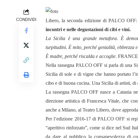
CONDIVIDI
Libero, la seconda edizione di PALCO OFF
incontri e nelle degustazioni di cibi e vini.
La Sicilia è una grande metafora. È demone
turpitudini. È mito, perché genialità, ebbrezza e 
È madre, perché riscalda e accoglie.
FRANCESCA
Nella rassegna PALCO OFF si parla di una Sicil
Sicilia di sole e di vigne che hanno portato l’i
cibo e di buona cucina. Una Sicilia di artisti, di
La rassegna PALCO OFF nasce a Catania
ne
direzione artistica di Francesca Vitale, che c
anche a Milano, al Teatro Libero, dove approda
Per l’edizione 2016-17 di PALCO OFF si replic
“aperitivo rinforzato”, come si dice nel Sud Ita
da dare al pubblico la consapevolezza di cos