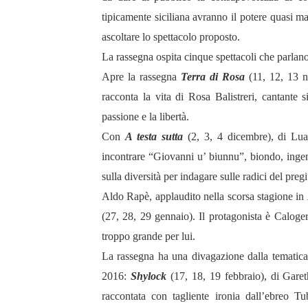
tipicamente siciliana avranno il potere quasi ma
ascoltare lo spettacolo proposto.
La rassegna ospita cinque spettacoli che parlano
Apre la rassegna
Terra di Rosa
(11, 12, 13 n
racconta la vita di Rosa Balistreri, cantante 
passione e la libertà.
Con
A testa sutta
(2, 3, 4 dicembre), di Lua
incontrare “Giovanni u’ biunnu”, biondo, ingen
sulla diversità per indagare sulle radici del preg
Aldo Rapè, applaudito nella scorsa stagione in
(27, 28, 29 gennaio). Il protagonista è Caloge
troppo grande per lui.
La rassegna ha una divagazione dalla tematica 
2016:
Shylock
(17, 18, 19 febbraio), di Gare
raccontata con tagliente ironia dall’ebreo T