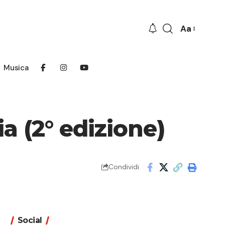
Aa
Font
Resizer
Musica
lia (2° edizione)
Condividi
Social