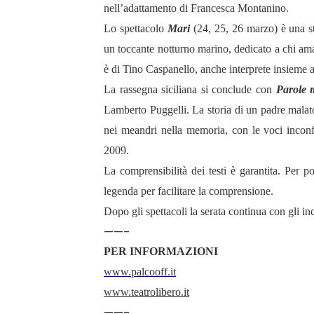
nell’adattamento di Francesca Montanino.
Lo spettacolo
Mari
(24, 25, 26 marzo) è una st
un toccante notturno marino, dedicato a chi ama
è di Tino Caspanello, anche interprete insieme 
La rassegna siciliana si conclude con
Parole 
Lamberto Puggelli. La storia di un padre malato 
nei meandri nella memoria, con le voci inconf
2009.
La comprensibilità dei testi è garantita. Per p
legenda per facilitare la comprensione.
Dopo gli spettacoli la serata continua con gli incon
——-
PER INFORMAZIONI
www.palcooff.it
www.teatrolibero.it
——-