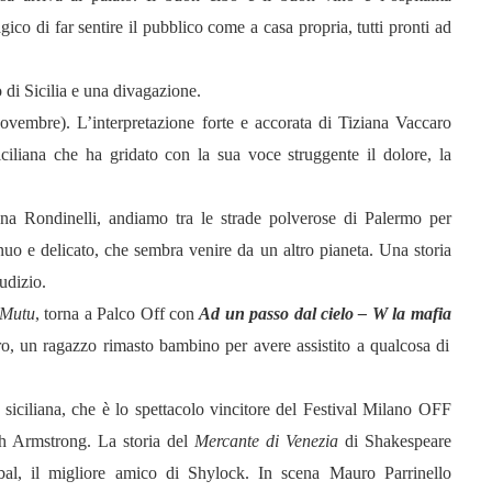
gico di far sentire il pubblico come a casa propria, tutti pronti ad
 di Sicilia e una divagazione.
ovembre). L’interpretazione forte e accorata di Tiziana Vaccaro
siciliana che ha gridato con la sua voce struggente il dolore, la
na Rondinelli, andiamo tra le strade polverose di Palermo per
uo e delicato, che sembra venire da un altro pianeta. Una storia
iudizio.
Mutu
, torna a Palco Off con
Ad un passo dal cielo – W la mafia
ro, un ragazzo rimasto bambino per avere assistito a qualcosa di
siciliana, che è lo spettacolo vincitore del Festival Milano OFF
th Armstrong. La storia del
Mercante di Venezia
di Shakespeare
ubal, il migliore amico di Shylock. In scena Mauro Parrinello