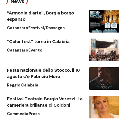
News
“Armonie d’arte”, Borgia borgo
espanso
Catanzaro
Festival/Rassegna
“Color fest” torna in Calabria
Catanzaro
Evento
Festa nazionale dello Stocco, il 10
agosto c’è Fabrizio Moro
Reggio Calabria
Festival Teatrale Borgio Verezzi, La
cameriera brillante di Goldoni
Commedia
Prosa