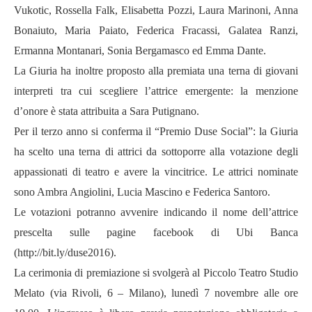
Vukotic, Rossella Falk, Elisabetta Pozzi, Laura Marinoni, Anna
Bonaiuto, Maria Paiato, Federica Fracassi, Galatea Ranzi,
Ermanna Montanari, Sonia Bergamasco ed Emma Dante.
La Giuria ha inoltre proposto alla premiata una terna di giovani
interpreti tra cui scegliere l’attrice emergente: la
menzione
d’onore
è stata attribuita a
Sara Putignano
.
Per il terzo anno si conferma il “
Premio Duse Social
”: la Giuria
ha scelto una terna di attrici da sottoporre alla votazione degli
appassionati di teatro e avere la vincitrice. Le attrici nominate
sono
Ambra Angiolini,
Lucia Mascino e Federica Santoro
.
Le votazioni potranno avvenire indicando il nome dell’attrice
prescelta sulle pagine facebook di Ubi Banca
(
http://bit.ly/duse2016
).
La cerimonia di
premiazione
si svolgerà al
Piccolo Teatro Studio
Melato
(via Rivoli, 6 – Milano)
,
lunedì 7 novembre
alle ore