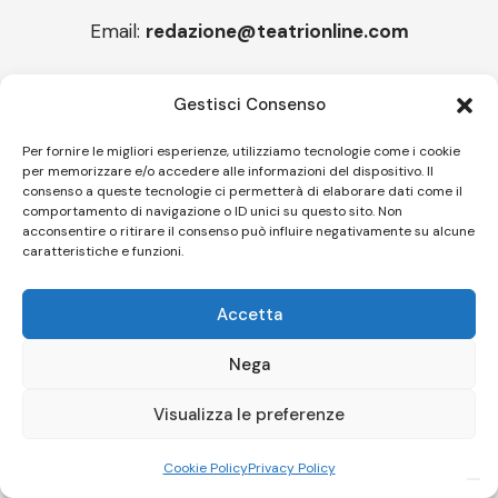
Email:
redazione@teatrionline.com
Articoli recenti
Gestisci Consenso
“Armonie d’arte”, Borgia borgo espanso
Per fornire le migliori esperienze, utilizziamo tecnologie come i cookie
per memorizzare e/o accedere alle informazioni del dispositivo. Il
“Color fest” torna in Calabria
consenso a queste tecnologie ci permetterà di elaborare dati come il
comportamento di navigazione o ID unici su questo sito. Non
acconsentire o ritirare il consenso può influire negativamente su alcune
caratteristiche e funzioni.
Follow US
Accetta
© A.C.I.D.I. Associazione Culturale Informazione Diffusione Innovazione
APS - Codice Fiscale 94310120483 - Via Jacopo Nardi 21 - 50132
Nega
Firenze - SEO BY SIMONE ROMPIETTI SR WEB
Visualizza le preferenze
Le tue preferenze relative alla privacy
Informativa sulla raccolta
Cookie Policy
Privacy Policy