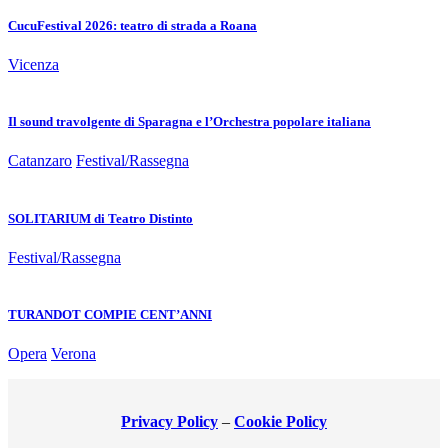
CucuFestival 2026: teatro di strada a Roana
Vicenza
Il sound travolgente di Sparagna e l’Orchestra popolare italiana
Catanzaro
Festival/Rassegna
SOLITARIUM di Teatro Distinto
Festival/Rassegna
TURANDOT COMPIE CENT’ANNI
Opera
Verona
Privacy Policy
–
Cookie Policy