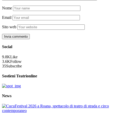
Nome
Email
Sito web
Social
9.8K
Like
3.6K
Follow
35
Subscribe
Sostieni Teatrionline
News