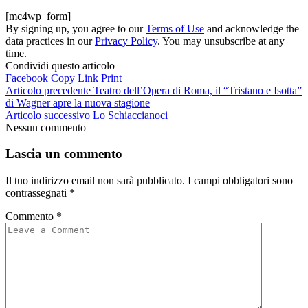
[mc4wp_form]
By signing up, you agree to our
Terms of Use
and acknowledge the
data practices in our
Privacy Policy
. You may unsubscribe at any
time.
Condividi questo articolo
Facebook
Copy Link
Print
Articolo precedente
Teatro dell’Opera di Roma, il “Tristano e Isotta”
di Wagner apre la nuova stagione
Articolo successivo
Lo Schiaccianoci
Nessun commento
Lascia un commento
Il tuo indirizzo email non sarà pubblicato.
I campi obbligatori sono
contrassegnati
*
Commento
*