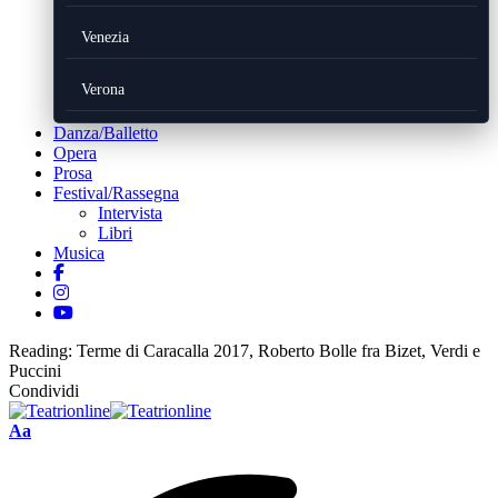
Venezia
Verona
Danza/Balletto
Opera
Prosa
Festival/Rassegna
Intervista
Libri
Musica
Reading:
Terme di Caracalla 2017, Roberto Bolle fra Bizet, Verdi e
Puccini
Condividi
Font
Aa
Resizer