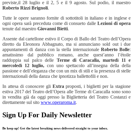
previste,il 28 luglio e il 2, 5 e il 9 agosto. Sul podio, il maestro
Roberto Rizzi Brignoli
.
Tutte le opere saranno fornite di sottotitoli in italiano e in inglese e
ogni opera sarà preceduta come di consueto dalle
Lezioni di opera
tenute dal maestro
Giovanni Bietti
.
Assente dal cartellone estivo il Corpo di Ballo del Teatro dell’Opera
diretto da Eleonora Abbagnato, ma si annunciano sold out i due
appuntamenti di danza con la stella internazionale
Roberto Bolle
:
amatissimo dal pubblico romano, anche quest’anno l’étoile
raddoppia sul palco delle
Terme di Caracalla,
martedì 11 e
mercoledì 12 luglio,
con uno spettacolo all’insegna della della
passione e dell’eleganza che con un mix di stili e la presenza di stelle
internazionali della danza che ipnotizza ballettofili e non.
In attesa di conoscere gli
Extra
proposti, i biglietti per la stagione
estiva 2017 del Teatro dell’Opera alle Terme di Caracalla sono sono
in vendita già da oggi presso la Biglietteria del Teatro Costanzi e
direttamente sul sito
www.operaroma.it
.
Sign Up For Daily Newsletter
Be keep up! Get the latest breaking news delivered straight to your inbox.