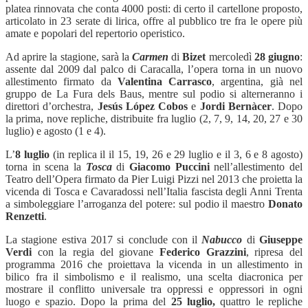
platea rinnovata che conta 4000 posti: di certo il cartellone proposto,
articolato in 23 serate di lirica, offre al pubblico tre fra le opere più
amate e popolari del repertorio operistico.
Ad aprire la stagione, sarà la
Carmen
di
Bizet
mercoledì
28 giugno
:
assente dal 2009 dal palco di Caracalla, l’opera torna in un nuovo
allestimento firmato da
Valentina Carrasco
, argentina, già nel
gruppo de La Fura dels Baus, mentre sul podio si alterneranno i
direttori d’orchestra,
Jesús López Cobos
e
Jordi Bernàcer
. Dopo
la prima, nove repliche, distribuite fra luglio (2, 7, 9, 14, 20, 27 e 30
luglio) e agosto (1 e 4).
L’
8 luglio
(in replica il il 15, 19, 26 e 29 luglio e il 3, 6 e 8 agosto)
torna in scena la
Tosca
di
Giacomo Puccini
nell’allestimento del
Teatro dell’Opera firmato da Pier Luigi Pizzi nel 2013 che proietta la
vicenda di Tosca e Cavaradossi nell’Italia fascista degli Anni Trenta
a simboleggiare l’arroganza del potere: sul podio il maestro
Donato
Renzetti
.
La stagione estiva 2017 si conclude con il
Nabucco
di
Giuseppe
Verdi
con la regia del giovane
Federico Grazzini
, ripresa del
programma 2016 che proiettava la vicenda in un allestimento in
bilico fra il simbolismo e il realismo, una scelta diacronica per
mostrare il conflitto universale tra oppressi e oppressori in ogni
luogo e spazio. Dopo la prima del
25 luglio,
quattro le repliche