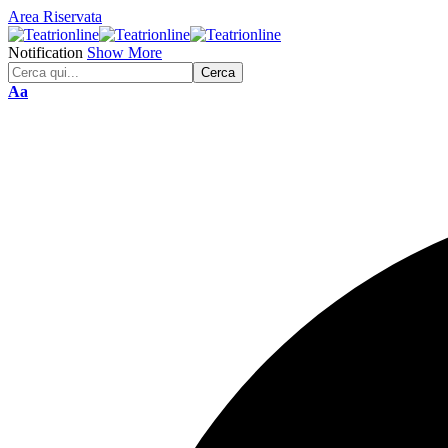
Area Riservata
Notification
Show More
Font
Aa
Resizer