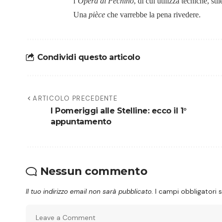
l’
Opera di Pechino
, di cui utilizza tecniche, sti
Una
pièce
che varrebbe la pena rivedere.
Condividi questo articolo
ARTICOLO PRECEDENTE
I Pomeriggi alle Stelline: ecco il 1°
appuntamento
Nessun commento
Il tuo indirizzo email non sarà pubblicato.
I campi obbligatori