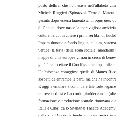
posto della r, che non esiste nell’alfabeto ci
Michele Ruggieri
(Spinazzola/Terre di Matera 
gesuita dopo essersi laureato
in utroque iure
, q
di Canton, dove nasce la meravigliosa amicizi
culture tra cui in cinese i primi sei libri di Eucli
Impara dunque a fondo lingua, cultura, sistema 
vertice (la testa) della scala sociale (mandari
mappe di città europee… non in cerca di benevo
gli è fare accettare il Crocifisso incompatibile co
Un’esistenza coraggiosa quella di Matteo Ricci
sospetti da entrambe le parti, ma che ha incontr
E oggi a emulare e continuare tale forte legame
tra ovest ed est è l’accordo pluridecennale (ul
formazione e produzione teatrale rinnovata e amp
Italia e Cina) tra lo Shanghai Theatre Academy e
dalla sua Direzione tende a creare amicizie e 