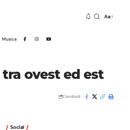
Aa
Font
Resizer
Musica
tra ovest ed est
Condividi
Social