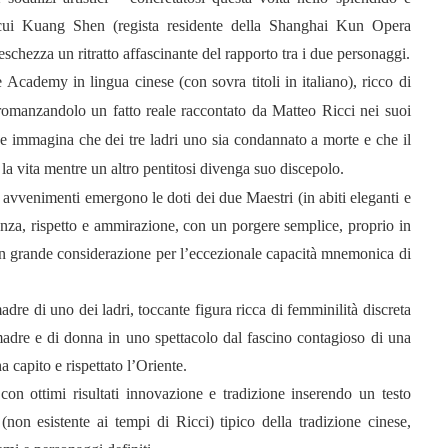
cui Kuang Shen (regista residente della Shanghai Kun Opera
schezza un ritratto affascinante del rapporto tra i due personaggi.
tre Academy
in lingua cinese (con sovra titoli in italiano), ricco di
omanzandolo un fatto reale raccontato da Matteo Ricci nei suoi
) e immagina che dei tre ladri uno sia condannato a morte e che il
 la vita mentre un altro pentitosi divenga suo discepolo.
li avvenimenti emergono le doti dei due Maestri (in abiti eleganti e
enza, rispetto e ammirazione, con un porgere semplice, proprio in
e con grande considerazione per l’eccezionale capacità mnemonica di
dre di uno dei ladri, toccante figura ricca di femminilità discreta
 madre e di donna in uno spettacolo dal fascino contagioso di una
 capito e rispettato l’Oriente.
on ottimi risultati innovazione e tradizione inserendo un testo
non esistente ai tempi di Ricci) tipico della tradizione cinese,