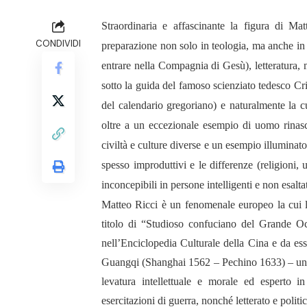
Straordinaria e affascinante la figura di M
CONDIVIDI
preparazione non solo in teologia, ma anche in g
entrare nella Compagnia di Gesù), letteratura,
sotto la guida del famoso scienziato tedesco Cr
del calendario gregoriano)
e naturalmente la c
oltre a un eccezionale esempio di uomo rinasc
civiltà e culture diverse e un esempio illuminato
spesso improduttivi e le differenze (religioni,
inconcepibili in persone intelligenti e non esalta
Matteo Ricci è un fenomenale europeo la cui lu
titolo di “Studioso confuciano del Grande Occ
nell’Enciclopedia Culturale della Cina e da es
Guangqi (Shanghai 1562 – Pechino 1633) – un c
levatura intellettuale e morale ed esperto in
esercitazioni di guerra, nonché letterato e polit