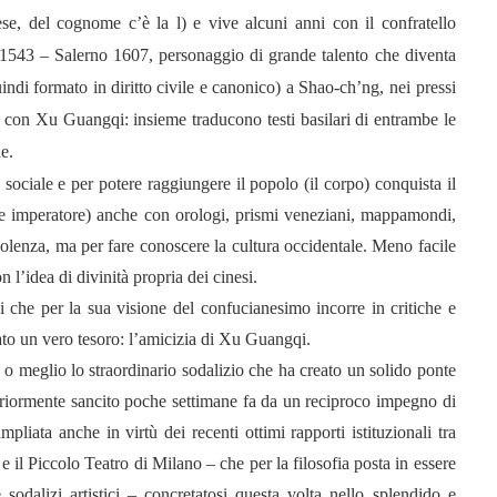
nese, del cognome c’è la l) e
vive alcuni anni con il
confratello
1543 – Salerno 1607, personaggio di grande talento che diventa
uindi formato in diritto civile e canonico)
a Shao-ch’ng,
nei pressi
a con
Xu Guangqi: insieme traducono testi basilari di entrambe le
de.
sociale e per potere raggiungere il popolo (il corpo) conquista il
ni e imperatore) anche con orologi, prismi veneziani, mappamondi,
lenza, ma per fare conoscere la cultura occidentale. Meno facile
n l’idea di divinità propria dei cinesi.
 che per la sua visione del confucianesimo incorre in critiche e
ato un vero tesoro: l’amicizia di Xu Guangqi.
 o meglio lo straordinario sodalizio che ha creato un solido ponte
teriormente sancito poche settimane fa da un reciproco impegno di
liata anche in virtù dei recenti ottimi rapporti istituzionali tra
 il Piccolo Teatro di Milano – che per la filosofia posta in essere
sodalizi artistici – concretatosi questa volta nello splendido e