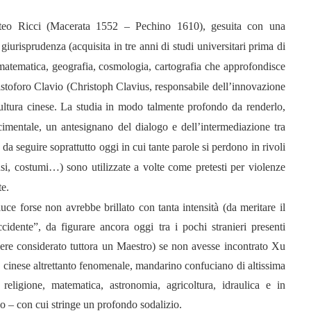
atteo Ricci (Macerata 1552 – Pechino 1610), gesuita con una
iurisprudenza (acquisita in tre anni di studi universitari prima di
 matematica, geografia, cosmologia, cartografia che approfondisce
istoforo Clavio (Christoph Clavius, responsabile dell’innovazione
ultura cinese. La studia in modo talmente profondo da renderlo,
imentale, un antesignano del dialogo e dell’intermediazione tra
 da seguire soprattutto oggi in cui tante parole si perdono in rivoli
 usi, costumi…) sono utilizzate a volte come pretesti per violenze
te.
ce forse non avrebbe brillato con tanta intensità (da meritare il
idente”, da figurare ancora oggi tra i pochi stranieri presenti
sere considerato tuttora un Maestro) se non avesse incontrato Xu
inese altrettanto fenomenale, mandarino confuciano di altissima
 religione, matematica, astronomia, agricoltura, idraulica e in
ico – con cui stringe un profondo sodalizio.