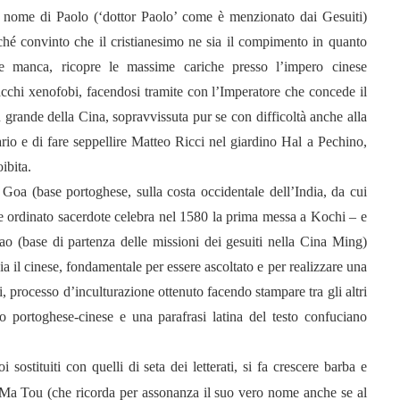
il nome di Paolo (‘dottor Paolo’ come è menzionato dai Gesuiti)
ché convinto che il cristianesimo ne sia il compimento in quanto
le manca, ricopre le massime cariche presso l’impero cinese
tacchi xenofobi, facendosi tramite con l’Imperatore che concede il
 grande della Cina, sopravvissuta pur se con difficoltà anche alla
rio e di fare seppellire Matteo Ricci
nel giardino Hal
a Pechino
,
ibita.
 Goa (base portoghese, sulla costa occidentale dell’India, da cui
ve ordinato sacerdote celebra nel 1580 la prima messa a Kochi – e
 (base di partenza delle missioni dei gesuiti nella Cina Ming)
ia il cinese, fondamentale per essere ascoltato e per realizzare una
i, processo d’inculturazione ottenuto facendo stampare tra gli altri
o portoghese-cinese e una parafrasi latina del testo confuciano
sostituiti con quelli di seta dei letterati, si fa crescere barba e
a Tou (che ricorda per assonanza il suo vero nome anche se al