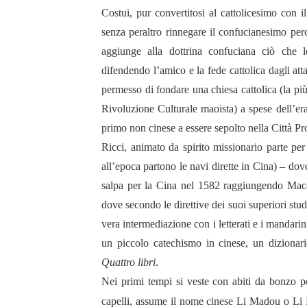
Costui, pur convertitosi al cattolicesimo con 
senza peraltro rinnegare il confucianesimo per
aggiunge alla dottrina confuciana ciò che 
difendendo l’amico e la fede cattolica dagli at
permesso di fondare una chiesa cattolica (la più
Rivoluzione Culturale maoista) a spese dell’era
primo non cinese a essere sepolto nella Città Pro
Ricci, animato da spirito missionario parte per
all’epoca partono le navi dirette in Cina) – do
salpa per la Cina nel 1582 raggiungendo Macao
dove secondo le direttive dei suoi superiori stud
vera intermediazione con i letterati e i mandarin
un piccolo catechismo in cinese, un dizionari
Quattro libri
.
Nei primi tempi si veste con abiti da bonzo poi 
capelli, assume il nome cinese
Li Madou o Li M