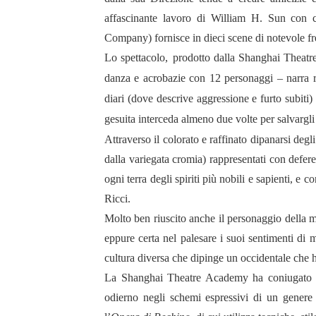
affascinante lavoro di William H. Sun con 
Company) fornisce in dieci scene di notevole fre
Lo spettacolo,
prodotto dalla Shanghai Thea
danza e acrobazie con 12 personaggi
–
narra r
diari (dove descrive aggressione e furto subiti
gesuita interceda almeno due volte per salvargli
Attraverso il colorato e raffinato dipanarsi deg
dalla variegata cromia) rappresentati con defer
ogni terra degli spiriti più nobili e sapienti, 
Ricci.
Molto ben riuscito anche il personaggio della ma
eppure certa nel palesare i suoi sentimenti di
cultura diversa che dipinge un occidentale che ha
La
Shanghai Theatre Academy
ha coniugato c
odierno negli schemi espressivi di un genere (