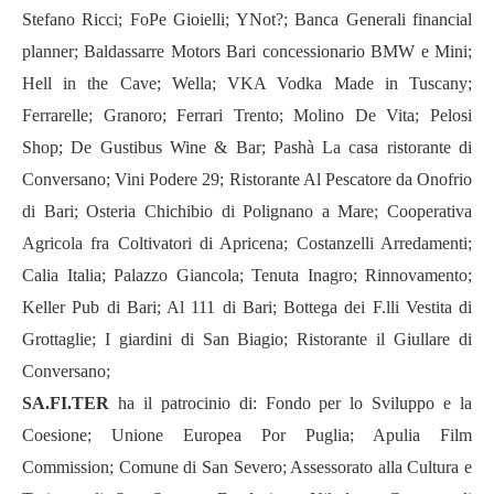
Stefano Ricci; FoPe Gioielli;
YNot?; Banca Generali financial
planner; Baldassarre Motors Bari concessionario BMW e Mini;
Hell in the Cave; Wella; VKA Vodka Made in Tuscany;
Ferrarelle; Granoro; Ferrari Trento; Molino De Vita; Pelosi
Shop; De Gustibus Wine & Bar; Pashà La casa ristorante di
Conversano; Vini Podere 29; Ristorante Al Pescatore da Onofrio
di Bari; Osteria Chichibio di Polignano a Mare; Cooperativa
Agricola fra Coltivatori di Apricena; Costanzelli Arredamenti;
Calia Italia; Palazzo Giancola; Tenuta Inagro; Rinnovamento;
Keller Pub di Bari; Al 111 di Bari; Bottega dei F.lli Vestita di
Grottaglie; I giardini di San Biagio; Ristorante il Giullare di
Conversano;
SA.FI.TER
ha il patrocinio di: Fondo per lo Sviluppo e la
Coesione; Unione Europea Por Puglia; Apulia Film
Commission; Comune di San Severo; Assessorato alla Cultura e