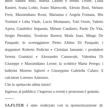
attori Sandra Milo, Marisa Laurito e Bruno Leone, Luisa
Ranieri, Ivana Lotito, Ivano Marescotti, Alessio Boni, Stefano
Fresi, Massimiliano Rossi, Marianna e Angela Fontana, Blu
Yoshimi e Lidia Vitale, Lucio Montanaro, Totò Onnis, Valerio
Aprea, Gianfelice Imparato, Miriam Candurro, Paolo De Vita,
Sergio Pierattini, Teodosio Barresi; Moda Joao, Mingo De
Pasquale; lo sceneggiatore Pietro Albino Di Pasquale; i
doppiatori Roberto Pedicini e Christian Iansante; i produttori
Serena Gramizzi e Alessandro Cannavale, Valentina Di
Giuseppe e Massimiliano Leone; la scrittrice Marta Perego; i
ballerini Moreno Sgherri e Giuseppina Gabriella Cafaro; il
calciatore Lorenzo Amoruso.
Che lo spettacolo abbia inizio!
Ingresso al pubblico: l’ingresso a eventi e proiezioni è gratuito.
——-
SA.FI.TER
è stato realizzato con la sponsorizzazione di: