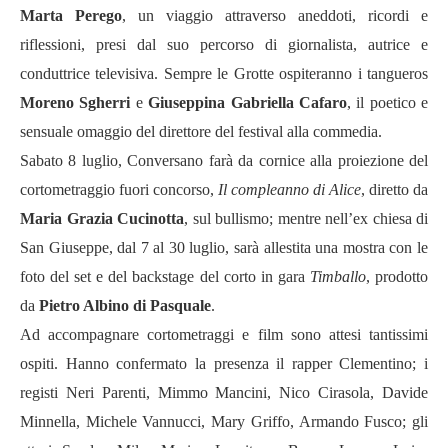
Marta Perego
, un viaggio attraverso aneddoti, ricordi e
riflessioni, presi dal suo percorso di giornalista, autrice e
conduttrice televisiva. Sempre le Grotte ospiteranno i tangueros
Moreno Sgherri
e
Giuseppina Gabriella Cafaro
, il poetico e
sensuale omaggio del direttore del festival alla commedia.
Sabato 8 luglio, Conversano farà da cornice alla proiezione del
cortometraggio fuori concorso,
Il compleanno di Alice
, diretto da
Maria Grazia Cucinotta
, sul bullismo; mentre nell’ex chiesa di
San Giuseppe, dal 7 al 30 luglio, sarà allestita una mostra con le
foto del set e del backstage del corto in gara
Timballo
, prodotto
da
Pietro Albino di Pasquale
.
Ad accompagnare cortometraggi e film sono attesi tantissimi
ospiti. Hanno confermato la presenza il rapper Clementino; i
registi Neri Parenti, Mimmo Mancini, Nico Cirasola, Davide
Minnella, Michele Vannucci, Mary Griffo, Armando Fusco; gli