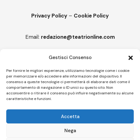
Privacy Policy
–
Cookie Policy
Email:
redazione@teatrionline.com
Articoli recenti
Gestisci Consenso
Montello è Jazz. Leszek Kułakowski a Montebelluna
Per fornire le migliori esperienze, utilizziamo tecnologie come i cookie
per memorizzare e/o accedere alle informazioni del dispositivo. Il
“Cico festival! Oltre 1500 spettatori a Filadelfia
consenso a queste tecnologie ci permetterà di elaborare dati come il
comportamento di navigazione o ID unici su questo sito. Non
acconsentire o ritirare il consenso può influire negativamente su alcune
caratteristiche e funzioni.
Follow US
Accetta
© A.C.I.D.I. Associazione Culturale Informazione Diffusione Innovazione
APS - Codice Fiscale 94310120483 - Via Jacopo Nardi 21 - 50132
Nega
Firenze - SEO BY SIMONE ROMPIETTI SR WEB