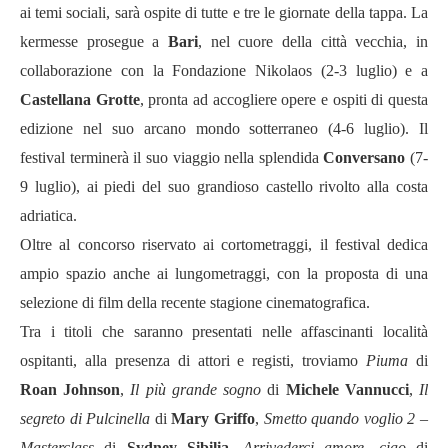
ai temi sociali, sarà ospite di tutte e tre le giornate della tappa. La
kermesse prosegue a
Bari
, nel cuore della città vecchia, in
collaborazione con la Fondazione Nikolaos (2-3 luglio) e a
Castellana Grotte
, pronta ad accogliere opere e ospiti di questa
edizione nel suo arcano mondo sotterraneo (4-6 luglio). Il
festival terminerà il suo viaggio nella splendida
Conversano
(7-
9 luglio), ai piedi del suo grandioso castello rivolto alla costa
adriatica.
Oltre al concorso riservato ai cortometraggi, il festival dedica
ampio spazio anche ai lungometraggi, con la proposta di una
selezione di film della recente stagione cinematografica.
Tra i titoli che saranno presentati nelle affascinanti località
ospitanti, alla presenza di attori e registi, troviamo
Piuma
di
Roan Johnson
,
Il più grande sogno
di
Michele
Vannucci
,
Il
segreto di Pulcinella
di
Mary Griffo
,
Smetto quando voglio 2 –
Masterclass
di
Sydney Sibilia
,
Arrivederci amore, ciao
di