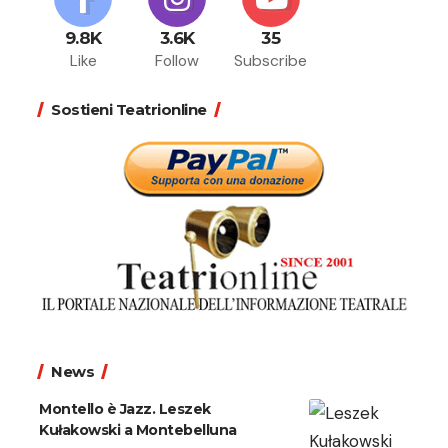
9.8K
3.6K
35
Like
Follow
Subscribe
Sostieni Teatrionline
News
Montello è Jazz. Leszek
Kułakowski a Montebelluna