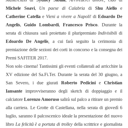
Michele Soavi
,
Un paese di Calabria
di
Shu Aiello
e
Catherine Catella
e
Vieni a vivere a Napoli!
di
Edoardo De
Angelis
,
Guido Lombardi
,
Francesco Prisco
. Durante la
serata di chiusura sarà proiettato il pluripremiato
Indivisibili
di
Edoardo De Angelis
,
a cui farà seguito la cerimonia di
premiazione delle sezioni dei corti in concorso e la consegna dei
Premi SAFITER 2017.
Non solo cinema! Tantissimi gli eventi collaterali ad arricchire la
XV edizione del Sa.Fi.Ter. Durante la serata del 30 giugno, a
San Severo, i due giurati
Roberto
Pedicini
e
Christian
Iansante
improvviseranno degli sketch di doppiaggio e il
calciatore
Lorenzo Amoruso
salirà sul palco a ritirare un premio
alla carriera. Le Grotte di Castellana, nella serata di giovedì 6
luglio, saranno il palcoscenico ideale la presentazione del nuovo
libro
La felicità è a portata di trolley
della scrittrice e giornalista