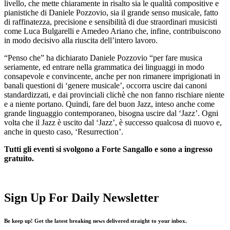
livello, che mette chiaramente in risalto sia le qualità compositive e
pianistiche di Daniele Pozzovio, sia il grande senso musicale, fatto
di raffinatezza, precisione e sensibilità di due straordinari musicisti
come Luca Bulgarelli e Amedeo Ariano che, infine, contribuiscono
in modo decisivo alla riuscita dell’intero lavoro.
“Penso che” ha dichiarato Daniele Pozzovio “per fare musica
seriamente, ed entrare nella grammatica dei linguaggi in modo
consapevole e convincente, anche per non rimanere imprigionati in
banali questioni di ‘genere musicale’, occorra uscire dai canoni
standardizzati, e dai provinciali clichè che non fanno rischiare niente
e a niente portano. Quindi, fare del buon Jazz, inteso anche come
grande linguaggio contemporaneo, bisogna uscire dal ‘Jazz’. Ogni
volta che il Jazz è uscito dal ‘Jazz’, è successo qualcosa di nuovo e,
anche in questo caso, ‘Resurrection’.
Tutti gli eventi si svolgono a Forte Sangallo e sono a ingresso
gratuito.
Sign Up For Daily Newsletter
Be keep up! Get the latest breaking news delivered straight to your inbox.