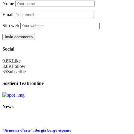
Nome
Email
Sito web
Social
9.8K
Like
3.6K
Follow
35
Subscribe
Sostieni Teatrionline
News
“Armonie d’arte”, Borgia borgo espanso