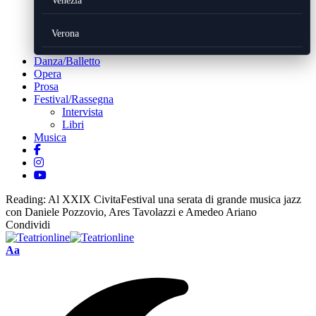
Venezia
Verona
Danza/Balletto
Opera
Prosa
Festival/Rassegna
Intervista
Libri
Musica
Reading:
Al XXIX CivitaFestival una serata di grande musica jazz
con Daniele Pozzovio, Ares Tavolazzi e Amedeo Ariano
Condividi
Font
Aa
Resizer