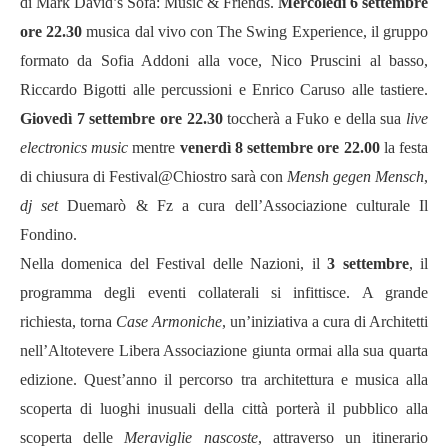
di Mark David’s Sofa: Music & Friends.
Mercoledì 6 settembre
ore 22.30
musica dal vivo con The Swing Experience, il gruppo
formato da Sofia Addoni alla voce, Nico Pruscini al basso,
Riccardo Bigotti alle percussioni e Enrico Caruso alle tastiere.
Giovedì 7 settembre ore 22.30
toccherà a Fuko e della sua
live
electronics music
mentre
venerdì 8 settembre ore 22.00
la festa
di chiusura di Festival@Chiostro sarà con
Mensh gegen Mensch
,
dj set
Duemarò & Fz a cura dell’Associazione culturale Il
Fondino.
Nella domenica del Festival delle Nazioni, il
3 settembre
, il
programma degli eventi collaterali si infittisce. A grande
richiesta, torna
Case Armoniche
, un’iniziativa a cura di Architetti
nell’Altotevere Libera Associazione giunta ormai alla sua quarta
edizione. Quest’anno il percorso tra architettura e musica alla
scoperta di luoghi inusuali della città porterà il pubblico alla
scoperta delle
Meraviglie nascoste
, attraverso un itinerario