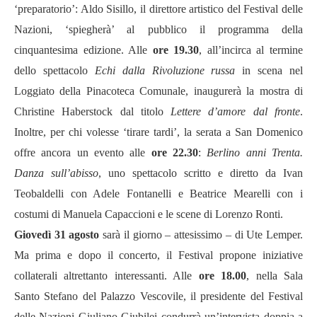
‘preparatorio’: Aldo Sisillo, il direttore artistico del Festival delle
Nazioni, ‘spiegherà’ al pubblico il programma della
cinquantesima edizione. Alle
ore 19.30
, all’incirca al termine
dello spettacolo
Echi dalla Rivoluzione russa
in scena nel
Loggiato della Pinacoteca Comunale, inaugurerà la mostra di
Christine Haberstock dal titolo
Lettere d’amore dal fronte
.
Inoltre, per chi volesse ‘tirare tardi’, la serata a San Domenico
offre ancora un evento alle
ore 22.30
:
Berlino anni Trenta.
Danza sull’abisso
, uno spettacolo scritto e diretto da Ivan
Teobaldelli con Adele Fontanelli e Beatrice Mearelli con i
costumi di Manuela Capaccioni e le scene di Lorenzo Ronti.
Giovedì 31 agosto
sarà il giorno – attesissimo – di Ute Lemper.
Ma prima e dopo il concerto, il Festival propone iniziative
collaterali altrettanto interessanti. Alle
ore 18.00
, nella Sala
Santo Stefano del Palazzo Vescovile, il presidente del Festival
delle Nazioni Giuliano Giubilei condurrà un’intervista doppia a