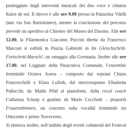
punteggiato dagli interventi musicali del duo voce e chitarra
Raios de sol. Il ritrovo è alle
ore 9.00
presso la Palazzina Vitelli
(lato via San Bartolomeo), mentre la conclusione del percorso
prevede un aperitivo al Chiostro del Museo del Duomo. Alle
ore
12.00
, la Filarmonica Giacomo Puccini diretta da Francesco
Marconi si esibirà in Piazza Gabriotti in
Im Gleischschritt-
Fortschritt-Marsch!
, un omaggio alla Germania. Inoltre alle
ore
17.00
, nel Loggiato della Pinacoteca Comunale, l’
ensemble
femminile Octava Aurea – composto dai soprani Chiara
Franceschelli e Klara Lužnik, dal mezzosoprano Elisabetta
Pallucchi, da Mailis Põld al pianoforte, dalla
vocal coach
Catharina Scharp e guidato da Mario Cecchetti – proporrà
Frauenstimmen
, un concerto sulla vocalità femminile tra
Ottocento e primo Novecento.
Si rinnova inoltre, nell’ambito degli eventi collaterali del Festival