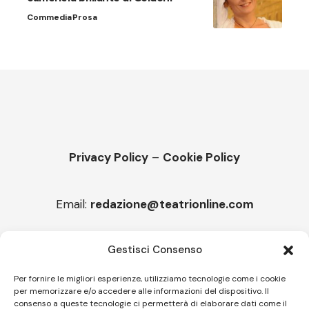
Commedia
Prosa
Privacy Policy
–
Cookie Policy
Email:
redazione@teatrionline.com
Articoli recenti
Gestisci Consenso
“Armonie d’arte”, Borgia borgo espanso
Per fornire le migliori esperienze, utilizziamo tecnologie come i cookie
per memorizzare e/o accedere alle informazioni del dispositivo. Il
“Color fest” torna in Calabria
consenso a queste tecnologie ci permetterà di elaborare dati come il