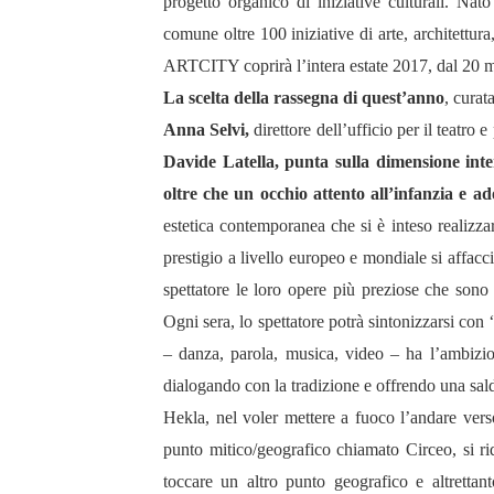
progetto organico di iniziative culturali. N
comune oltre 100 iniziative di arte, architettur
ARTCITY coprirà l’intera estate 2017, dal 20 m
La scelta della rassegna di quest’anno
, curat
Anna Selvi,
direttore dell’ufficio per il teatro
Davide Latella, punta sulla dimensione inter
oltre che un occhio attento all’infanzia e a
estetica contemporanea che si è inteso realizza
prestigio a livello europeo e mondiale si affac
spettatore le loro opere più preziose che sono s
Ogni sera, lo spettatore potrà sintonizzarsi con
– danza, parola, musica, video – ha l’ambizi
dialogando con la tradizione e offrendo una sal
Hekla, nel voler mettere a fuoco l’andare vers
punto mitico/geografico chiamato Circeo, si r
toccare un altro punto geografico e altrettant