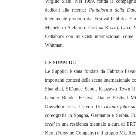
Virgilio Sieni. Nel 1999, fonda la compagnia
dedicati alla ricerca:
Piattaforma della Dan
interamente prodotto dal Festival Fabbrica Eur
Michele di Stefano e Cristina Rizzo),
Circo 
Collabora con musicisti internazionali come
Whitman.
———-
LE SUPPLICI
Le Supplici è stata fondata da Fabrizio Favale
importanti contesti della scena internazionale
Shanghai, SIDance Seoul, Kitazawa Town Hal
Gender Bender Festival, Danae Festival Mi
Dusseldorf ecc. I lavori
Un ricamo fatto sul
coreografia in Spagna, Germania e Serbia. Fra
scelti
in una residenza triennale a cura di ERT
Kern (Forsythe Company) e il gruppo Mk. Rece