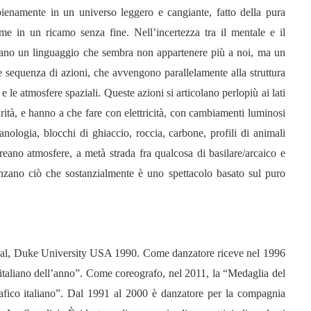
 pienamente in un universo leggero e cangiante, fatto della pura
e in un ricamo senza fine. Nell’incertezza tra il mentale e il
parlano un linguaggio che sembra non appartenere più a noi, ma un
e sequenza di azioni, che avvengono parallelamente alla struttura
le atmosfere spaziali. Queste azioni si articolano perlopiù ai lati
ità, e hanno a che fare con elettricità, con cambiamenti luminosi
anologia, blocchi di ghiaccio, roccia, carbone, profili di animali
reano atmosfere, a metà strada fra qualcosa di basilare/arcaico e
enzano ciò che sostanzialmente è uno spettacolo basato sul puro
val, Duke University USA 1990. Come danzatore riceve nel 1996
 italiano dell’anno”. Come coreografo, nel 2011, la “Medaglia del
rafico italiano”. Dal 1991 al 2000 è danzatore per la compagnia