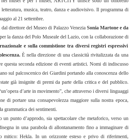
ato nei musei e per i musei, ARTCITY unisce sotto un ombrello
a, letteratura, musica, teatro, danza e audiovisivo. Il programma di
aggio al 21 settembre.
a dal direttore del Museo di Palazzo Venezia
Sonia Martone e da
 e per la danza del Polo Museale del Lazio, con la collaborazione di
nazionale e sulla commistione tra diversi registri espressivi
dolescenza.
È nella direzione di una classicità rivitalizzata da una
re questa seconda edizione di eventi artistici. Nomi di indiscusso
ciano sul palcoscenico dei Giardini portando alla conoscenza dello
tate già insignite di premi da parte della critica e del pubblico.
 “un’opera d’arte in movimento”, che attraverso i diversi linguaggi
one di portare una consapevolezza maggiore sulla nostra epoca,
da grammatica dei sentimenti.
o un punto d’approdo, sia spettacolare che metaforico, verso un
idisegna in una parabola di allontanamento fino a immaginare di
o mitico: Hekla. In un orizzonte esteso e privo di riferimenti,