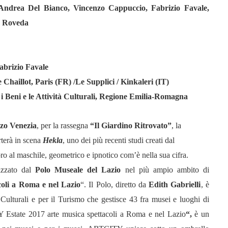
 Andrea Del Bianco, Vincenzo Cappuccio, Fabrizio Favale,
o Roveda
brizio Favale
Chaillot, Paris (FR) /Le Supplici / Kinkaleri (IT)
 Beni e le Attività Culturali, Regione Emilia-Romagna
zzo Venezia
, per la rassegna
“Il Giardino Ritrovato”
, la
terà in scena
Hekla
, uno dei più recenti studi creati dal
oro al maschile, geometrico e ipnotico com’è nella sua cifra.
izzato dal
Polo Museale del Lazio
nel più ampio ambito di
oli a Roma e nel Lazio
“. Il Polo, diretto da
Edith Gabrielli
, è
à Culturali e per il Turismo che gestisce 43 fra musei e luoghi di
Estate 2017 arte musica spettacoli a Roma e nel Lazio
“,
è un