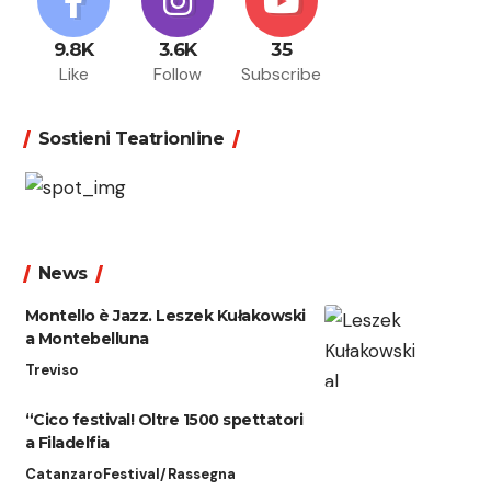
9.8K
3.6K
35
Like
Follow
Subscribe
Sostieni Teatrionline
News
Montello è Jazz. Leszek Kułakowski
a Montebelluna
Treviso
“Cico festival! Oltre 1500 spettatori
a Filadelfia
Catanzaro
Festival/Rassegna