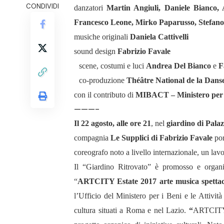
CONDIVIDI
danzatori
Martin Angiuli, Daniele Bianco,
Francesco Leone, Mirko Paparusso, Stefan
musiche originali
Daniela Cattivelli
sound design
Fabrizio Favale
scene, costumi e luci
Andrea Del Bianco
e
Fa
co-produzione
Théâtre National de la Danse 
con il contributo di
MIBACT – Ministero per i
———-
Il 22 agosto, alle ore 21
, nel
giardino di Pala
compagnia
Le Supplici di Fabrizio Favale
por
coreografo noto a livello internazionale, un lav
Il “Giardino Ritrovato” è promosso e organ
“
ARTCITY Estate 2017 arte musica spettac
l’Ufficio del Ministero per i Beni e le Attivit
cultura situati a Roma e nel Lazio.
“
ARTCITY 