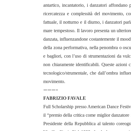
antartico, incantatorio, i danzatori affondano
ricercatezza e complessità del movimento, com
fattuale, il notturno e il diurno, i danzatori 
mare tempestoso. Il lavoro presenta un ulterior
danzata, influenzandone costantemente il mood e 
della zona performativa, nella penombra o oscur
e bagliori, con l’uso di strumentazioni da vulc
non chiaramente identificabili. Queste azioni c
tecnologico/strumentale, che dall’ombra influ
movimento.
———-
FABRIZIO FAVALE
Full Scholarship presso American Dance Festi
il “premio della critica come miglior danzatore
Presidente della Repubblica al talento coreog