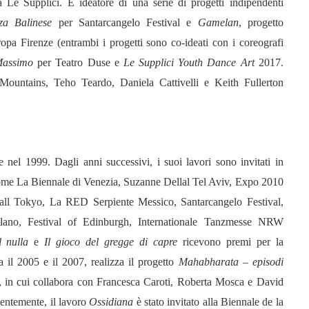
 Le Supplici. È ideatore di una serie di progetti indipendenti
za Balinese
per Santarcangelo Festival e
Gamelan
, progetto
opa Firenze (entrambi i progetti sono co-ideati con i coreografi
Massimo
per Teatro Duse e
Le Supplici Youth Dance Art
2017.
 Mountains, Teho Teardo, Daniela Cattivelli e Keith Fullerton
 nel 1999. Dagli anni successivi, i suoi lavori sono invitati in
 come La Biennale di Venezia, Suzanne Dellal Tel Aviv, Expo 2010
l Tokyo, La RED Serpiente Messico, Santarcangelo Festival,
lano, Festival of Edinburgh, Internationale Tanzmesse NRW
 nulla
e
Il gioco del gregge di capre
ricevono premi per la
 il 2005 e il 2007, realizza il progetto
Mahabharata – episodi
, in cui collabora con Francesca Caroti, Roberta Mosca e David
ntemente, il lavoro
Ossidiana
è stato invitato alla Biennale de la