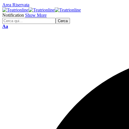
Area Riservata
Notification
Show More
Font
Aa
Resizer