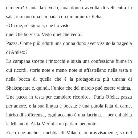
cimitero? Canta la civetta, una donna avvolta di veli entra in
sala, in mano una lampada con un lumino. Ofelia.
«Oh me, sciagurata, che ho visto
quel che ho visto. Vedo quel che vedo»
Pazza. Come può ridurti una donna dopo aver vissuto la tragedia
di Amleto?
La campana smette i rintocchi e inizia una confessione fiume in
cui ricordi, storie note e meno note si affastellano nella testa e
nella bocca di quella che è la protagonista più umana di
Shakespeare e, quindi, l’unica che del marcio può essere vittima.
Una pacca in testa per cambiare ricordo… Parla Ofelia, pazza
per amore, e la sua lingua è poesia: è una parola fatta di carne,
intrisa di sofferenza, ogni accento è una lacrima… per chi abita
la Milano di Alda Merini è un parlare ben noto.
Ecco che anche la nebbia di Milano, improvvisamente, sa del