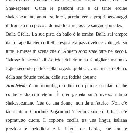
Shakespeare. Canta le passioni sue e di tante eroine
shakespeariane, grandi sì, loro!, perché veri e propri personaggi
di fronte a una piccola donna di carne, ossa e sangue come lei.
Balla Ofelia. La sua pista da ballo è la tomba. Balla sul tempo:
dalla tragedia eterna di Shakespeare a passo veloce volteggia su
tutte le messe in scena che di Amleto sono state fatte nei secoli.
“Messe in scena” di
Amleto
; del dramma famigliare mamma-
figlio-secondo padre; della tragedia politica… ma mai di Ofelia,
della sua fiducia tradita, della sua fedeltà abusata.
Hamletelia
è un monologo scritto con parole secolari e che
contiene drammi eterni. È una planata sull’universo intimo
shakespeariano fatta da una donna, non da un’attrice. Non c’è
tanto arte in
Caroline Pagani
nell’interpretazione di Ofelia, c’è
soprattutto cuore. Il copione oscilla tra una lingua italiana
preziosa e melodiosa e la lingua del bardo, che non è