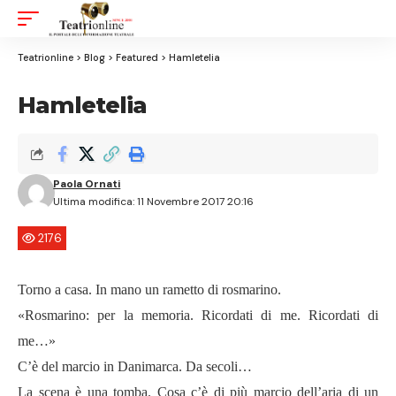
Aa
Font
Resizer
Teatrionline
>
Blog
>
Featured
>
Hamletelia
Hamletelia
Paola Ornati
Ultima modifica: 11 Novembre 2017 20:16
2176
Torno a casa. In mano un rametto di rosmarino.
«Rosmarino: per la memoria. Ricordati di me. Ricordati di
me…»
C’è del marcio in Danimarca. Da secoli…
La scena è una tomba. Cosa c’è di più marcio dell’aria di un