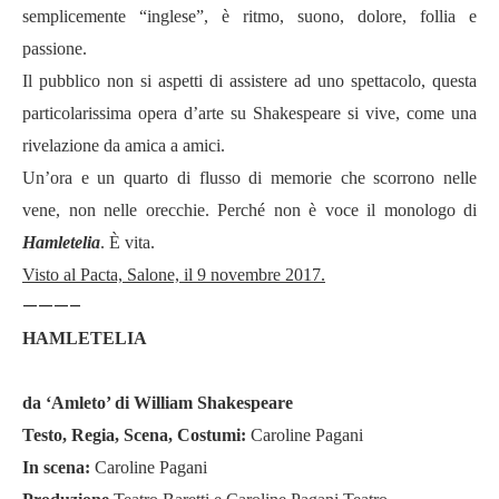
semplicemente “inglese”, è ritmo, suono, dolore, follia e
passione.
Il pubblico non si aspetti di assistere ad uno spettacolo, questa
particolarissima opera d’arte su Shakespeare si vive, come una
rivelazione da amica a amici.
Un’ora e un quarto di flusso di memorie che scorrono nelle
vene, non nelle orecchie. Perché non è voce il monologo di
Hamletelia
. È vita.
Visto al Pacta, Salone, il 9 novembre 2017.
———–
HAMLETELIA
da
‘
Amleto
’
di William Shakespeare
Testo, Regia, S
cena,
C
ostumi
:
Caroline Pagani
In scena:
Caroline Pagani