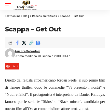
Aa
Font
Resizer
Teatrionline
>
Blog
>
Recensioni/Articoli
>
Scappa – Get Out
Scappa – Get Out
Aurora Salvadori
Ultima modifica: 31 Gennaio 2018 08:47
1626
Diretto dal regista afroamericano Jordan Peele, al suo primo film
di genere thriller, dopo le commedie “Vi presento i nostri” e
“Nudi e felici”. Il protagonista è interpretato da Daniel Kaluuya,
famoso per le serie tv “Skins” e “Black mirror”, candidato per
questo film all’Oscar come migliore attore protagonista.