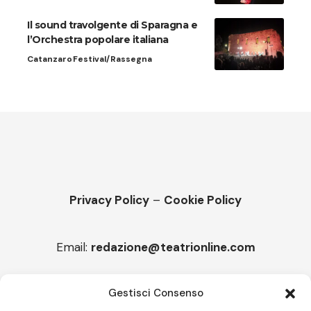
Il sound travolgente di Sparagna e
l’Orchestra popolare italiana
Catanzaro
Festival/Rassegna
Privacy Policy
–
Cookie Policy
Email:
redazione@teatrionline.com
Articoli recenti
Gestisci Consenso
“Roccella Summer festival”, il 9 agosto ci sarà Il Tre