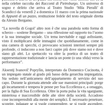
nella celebre raccolta dei
Racconti di Pietroburgo
. Un universo di
sogno e delirio che arriva al Teatro Studio ‘Mila Pieralli’ di
Scandicci da venerdì 2 a domenica 11 marzo con la prima nazionale
di
Appunti di un pazzo
, restituzione fedele del testo originale diretta
da Alessio Bergamo.
“
La novella di Gogol’ altro non è che una parabola sotto forma di
scherzo – sostiene Bergamo – una riflessione sul rapporto tra l’uomo
e la sua immagine sociale. Un tema inevitabile e oggi asfissiante,
visto il moltiplicarsi delle immagini che quotidianamente, come in
una camera di specchi, ci provocano scissioni interiori sempre più
profonde, ci inducono a non farci capire più dove siamo noi e dove
siano gli altri. Lo spettacolo va oltre la poetica di un teatro di
rappresentazione tradizionale e lancia un ponte (o una sfida) verso la
performance”.
Aksentij Ivanovič Popryšin, interpretato da Domenico Cucinotta, è
un impiegato statale al grado più basso della gerarchia impiegatizia.
Sta seduto nell’anticamera dell’appartamento di servizio del suo
capo. Durante la giornata attende alle sue mansioni principali: porge
gli incartamenti e tempera le penne per Sua Eccellenza e, a omaggio,
per la figlia di Sua Eccellenza. Oltre la porta pulsa la vita sgargiante,
misteriosa e inaccessibile delle alte sfere della società. Accadono
cose incomprensibili alla mente dei semplici. È necessario penetrare,
scoprire, indagare se si vuole comprendere, se si vuole ascendere.