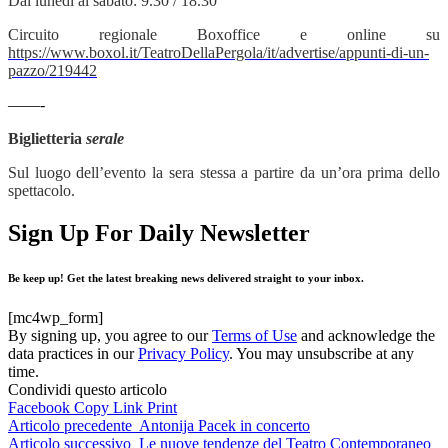
Dal lunedì al sabato: 9.30 / 18.30
Circuito regionale Boxoffice e online su
https://www.boxol.it/TeatroDellaPergola/it/advertise/appunti-di-un-
pazzo/219442
——-
Biglietteria
serale
Sul luogo dell’evento la sera stessa a partire da un’ora prima dello
spettacolo.
Sign Up For Daily Newsletter
Be keep up! Get the latest breaking news delivered straight to your inbox.
[mc4wp_form]
By signing up, you agree to our
Terms of Use
and acknowledge the
data practices in our
Privacy Policy
. You may unsubscribe at any
time.
Condividi questo articolo
Facebook
Copy Link
Print
Articolo precedente
Antonija Pacek in concerto
Articolo successivo
Le nuove tendenze del Teatro Contemporaneo