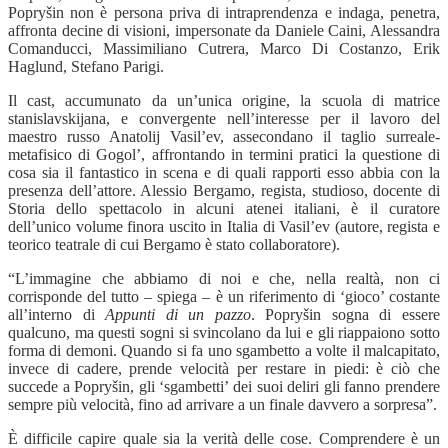
Popryšin non è persona priva di intraprendenza e indaga, penetra,
affronta decine di visioni, impersonate da Daniele Caini, Alessandra
Comanducci, Massimiliano Cutrera, Marco Di Costanzo, Erik
Haglund, Stefano Parigi.
Il cast, accumunato da un’unica origine, la scuola di matrice
stanislavskijana, e convergente nell’interesse per il lavoro del
maestro russo Anatolij Vasil’ev, assecondano il taglio surreale-
metafisico di Gogol’, affrontando in termini pratici la questione di
cosa sia il fantastico in scena e di quali rapporti esso abbia con la
presenza dell’attore. Alessio Bergamo, regista, studioso, docente di
Storia dello spettacolo in alcuni atenei italiani, è il curatore
dell’unico volume finora uscito in Italia di Vasil’ev (autore, regista e
teorico teatrale di cui Bergamo è stato collaboratore).
“
L’immagine che abbiamo di noi e che, nella realtà, non ci
corrisponde del tutto – spiega – è un riferimento di ‘gioco’ costante
all’interno di
Appunti di un pazzo
. Popryšin sogna di essere
qualcuno, ma questi sogni si svincolano da lui e gli riappaiono sotto
forma di demoni. Quando si fa uno sgambetto a volte il malcapitato,
invece di cadere, prende velocità per restare in piedi: è ciò che
succede a Popryšin, gli ‘sgambetti’ dei suoi deliri gli fanno prendere
sempre più velocità, fino ad arrivare a un finale davvero a sorpresa”.
È difficile capire quale sia la verità delle cose. Comprendere è un