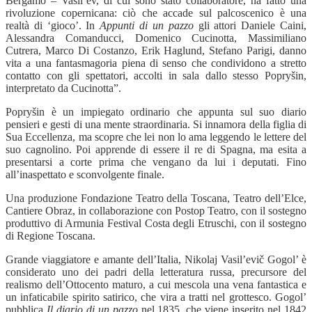
Bergamo – Vasil’ev, di cui sono stato collaboratore, ha fatto una
rivoluzione copernicana: ciò che accade sul palcoscenico è una
realtà di ‘gioco’. In
Appunti di un pazzo
gli attori Daniele Caini,
Alessandra Comanducci, Domenico Cucinotta, Massimiliano
Cutrera, Marco Di Costanzo, Erik Haglund, Stefano Parigi, danno
vita a una fantasmagoria piena di senso che condividono a stretto
contatto con gli spettatori, accolti in sala dallo stesso Popryšin,
interpretato da Cucinotta”.
Popryšin è un impiegato ordinario che appunta sul suo diario
pensieri e gesti di una mente straordinaria. Si innamora della figlia di
Sua Eccellenza, ma scopre che lei non lo ama leggendo le lettere del
suo cagnolino. Poi apprende di essere il re di Spagna, ma esita a
presentarsi a corte prima che vengano da lui i deputati. Fino
all’inaspettato e sconvolgente finale.
Una produzione Fondazione Teatro della Toscana, Teatro dell’Elce,
Cantiere Obraz, in collaborazione con Postop Teatro, con il sostegno
produttivo di Armunia Festival Costa degli Etruschi, con il sostegno
di Regione Toscana.
Grande viaggiatore e amante dell’Italia, Nikolaj Vasil’evič Gogol’ è
considerato uno dei padri della letteratura russa, precursore del
realismo dell’Ottocento maturo, a cui mescola una vena fantastica e
un infaticabile spirito satirico, che vira a tratti nel grottesco. Gogol’
pubblica
Il diario di un pazzo
nel 1835, che viene inserito nel 1842