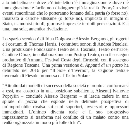
atto intellettuale e dove c’è intelletto c’è immaginazione e dove c’è
immaginazione è facile non distinguere più la realtà. Popryšin vivrà
eventi straordinari che lo porteranno lontano dalla patria (o forse no),
innalzato a cariche altissime (o forse no), implicato in intrighi di
Stato, clamorosi trionfi, gloriose imprese e terribili persecuzioni. E a
una, una sola, autentica rivelazione.
Lo spazio scenico è di Irina Dolgova e Alessio Bergamo, gli oggetti
e i costumi di Thomas Harris, i contributi sonori di Andrea Pistolesi.
Una produzione Fondazione Teatro della Toscana, Teatro dell’Elce,
Cantiere Obraz, in collaborazione con Postop Teatro, con il sostegno
produttivo di Armunia Festival Costa degli Etruschi, con il sostegno
di Regione Toscana. Una prima versione di
Appunti di un pazzo
ha
debuttato nel 2016 per “Il Sole d’Inverno”, la stagione teatrale
invernale di Fiesole promossa dal Teatro Solare.
“
Attratto dai modelli di successo della società e pronto a conformarsi
a essi, ma costretto in una posizione subalterna, Aksentij Ivanovic
Popryšin – conclude Alessio Bergamo – si lascia cadere in una
spirale di pazzia che esplode nella delirante prospettiva di
un’improbabile rivalsa sui suoi superiori, avversari e oppressori
immaginari. L’onirico diventa reale e il suo progressivo
impazzimento si trasforma nel conflitto di un malato contro una
realtà organizzata in modo più folle di lui”.