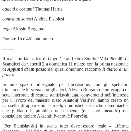
oggetti e costumi
Thomas Harris
contributi sonori
Andrea Pistolesi
regia
Alessio Bergamo
Durata: 1h e 45’, atto unico.
——-
Il realismo fantastico di Gogol’ è al Teatro Studio ‘Mila Pieralli’ di
Scandicci da venerdì 2 a domenica 11 marzo con la prima nazionale
di
Appunti di un pazzo
dal quasi omonimo racconto
Il
diario di un
pazzo
.
In uno spazio ridisegnato per l’occasione, con gli spettatori
direttamente in scena con gli attori, Alessio Bergamo e un gruppo di
sette interpreti di scuola stanislavskijana, convergenti nell’interesse
per il lavoro del maestro russo Anatolij Vasil’ev, hanno creato un
carosello di apparizioni surreali, umoristiche e anche demoniache,
che guidano il pubblico nella mente (e i suoi meandri) del
consigliere titolare Aksentij Ivanovič Popryšin.
“
Per Stanislavskij in scena tutto deve essere reale – afferma