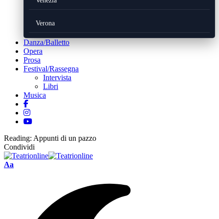
Venezia
Verona
Danza/Balletto
Opera
Prosa
Festival/Rassegna
Intervista
Libri
Musica
Reading:
Appunti di un pazzo
Condividi
Font
Aa
Resizer