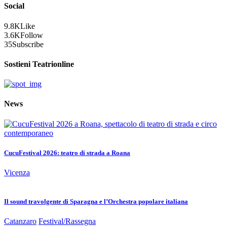
Social
9.8K
Like
3.6K
Follow
35
Subscribe
Sostieni Teatrionline
News
CucuFestival 2026: teatro di strada a Roana
Vicenza
Il sound travolgente di Sparagna e l’Orchestra popolare italiana
Catanzaro
Festival/Rassegna