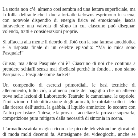
La storia non c’è, almeno così sembra ad una lettura superficiale, ma
la follia delirante che i due attori-atleti-clowns esprimono in scena,
con notevole dispendio di energia fisica ed emozionale, lascia
intravedere una valvola di sfogo in cui ciascuno può disegnar,
volendo, tratti e considerazioni proprie.
Si affaccia alla mente il ricordo di Totò con la sua famosa aneddotica
e la risposta finale di un celebre episodio: “Ma io mica sono
Pasquale!”
Giusto, ma allora Pasquale chi è? Ciascuno di noi che continua a
prendere schiaffi senza mai ribellarsi perché in fondo… non siamo
Pasquale… Pasquale come Jacket?
Un compendio di esercizi primordiali, le basi tecniche di
allenamento, tutto ciò, o almeno parte del bagaglio che un allievo
trova nelle lezioni di Laboratorio Teatrale: le camminate, le capriole,
l’imitazione e l’identificazione degli animali, le rotolate sotto il telo
alla ricerca dell’uscita, la gabbia, il liquido amniotico, lo scontro con
l’altro per tastare l’intesa, e la prova… accettare la prova e superarla,
competizione pura mitigata dalla necessità di sintonia in scena.
L’armadio-scatola magica ricorda le piccole televisioncine giocattoli
di moda molti decenni fa. Antesignane dei videogiochi, anche se