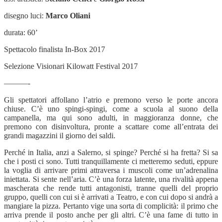
disegno luci:
Marco Oliani
durata: 60’
Spettacolo finalista In-Box 2017
Selezione Visionari Kilowatt Festival 2017
———-
Gli spettatori affollano l’atrio e premono verso le porte ancora
chiuse. C’è uno spingi-spingi, come a scuola al suono della
campanella, ma qui sono adulti, in maggioranza donne, che
premono con disinvoltura, pronte a scattare come all’entrata dei
grandi magazzini il giorno dei saldi.
Perché in Italia, anzi a Salerno, si spinge? Perché si ha fretta? Si sa
che i posti ci sono. Tutti tranquillamente ci metteremo seduti, eppure
la voglia di arrivare primi attraversa i muscoli come un’adrenalina
iniettata. Si sente nell’aria. C’è una forza latente, una rivalità appena
mascherata che rende tutti antagonisti, tranne quelli del proprio
gruppo, quelli con cui si è arrivati a Teatro, e con cui dopo si andrà a
mangiare la pizza. Pertanto vige una sorta di complicità: il primo che
arriva prende il posto anche per gli altri. C’è una fame di tutto in