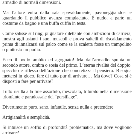
armadio di normali dimensioni.
Ma l’attore entra dalla sala spavaldamente, pavoneggiandosi e
guardando il pubblico avanza compiaciuto. È nudo, a parte un
costume da bagno e una buffa cuffia in testa.
Come salisse sul ring, pugilatore dilettante con ambizioni di carriera,
mostra agli astanti i suoi muscoli e prova saltelli di riscaldamento
prima di innalzarsi sul palco come se la scaletta fosse un trampolino
o piuttosto un podio.
Ecco il podio ambito ed agognato! Ma dall’armadio spunta un
secondo attore, ombra o sosia del primo. L’eterna rivalità del doppio,
specchio e riflesso dell’azione che concretizza il pensiero. Bisogna
mettersi in gioco, fare di tutto pur di arrivare… Ma dove? Cosa si è
disposti a fare per arrivare?
Tutto risulta alla fine assorbito, mescolato, triturato nella dimensione
trionfante e paradossale del “persiflage”
.
Divertimento puro, sano, infantile, senza nulla a pretendere.
Artigianalità e semplicità.
Si intuisce un soffio di profondità problematica, ma dove vogliono
arrivare?