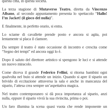
questa città, in questa società.
La terza stagione di
Mutaverso Teatro
, diretta da
Vincenzo
Albano
, al secondo appuntamento presenta lo spettacolo “
Hallo!
I’m
Jacket! (il gioco del nulla)
”.
E finalmente, in perfetto orario, si entra.
Lo sciame di cavallette prende posto e ancora si agita, poi
lentamente si placa il clamore.
Da sempre il teatro è stato occasione di incontro e crescita come
“Segno dei tempi” ed ancora oggi lo è.
Dopo il saluto del direttore artistico si spengono le luci e si attende
un nuovo miracolo.
Come diceva il grande
Federico Fellini
, si ritorna bambini ogni
qualvolta nel buio si attende un inizio. Quando si apre il sipario un
brivido di eccitazione attraversa la sala e anche in mancanza del
sipario, l’attesa crea sempre un’aspettativa magica.
Nel teatro contemporaneo si dà poca importanza al sipario, anzi
nulla, eppure il sipario vivrà la sua rivincita, prima o poi.
Un faro illumina la scena quasi vuota che rende imponente un