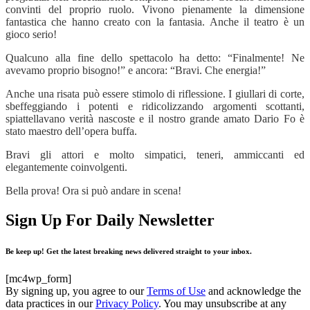
convinti del proprio ruolo. Vivono pienamente la dimensione
fantastica che hanno creato con la fantasia. Anche il teatro è un
gioco serio!
Qualcuno alla fine dello spettacolo ha detto: “Finalmente! Ne
avevamo proprio bisogno!” e ancora: “Bravi. Che energia!”
Anche una risata può essere stimolo di riflessione. I giullari di corte,
sbeffeggiando i potenti e ridicolizzando argomenti scottanti,
spiattellavano verità nascoste e il nostro grande amato Dario Fo è
stato maestro dell’opera buffa.
Bravi gli attori e molto simpatici, teneri, ammiccanti ed
elegantemente coinvolgenti.
Bella prova! Ora si può andare in scena!
Sign Up For Daily Newsletter
Be keep up! Get the latest breaking news delivered straight to your inbox.
[mc4wp_form]
By signing up, you agree to our
Terms of Use
and acknowledge the
data practices in our
Privacy Policy
. You may unsubscribe at any