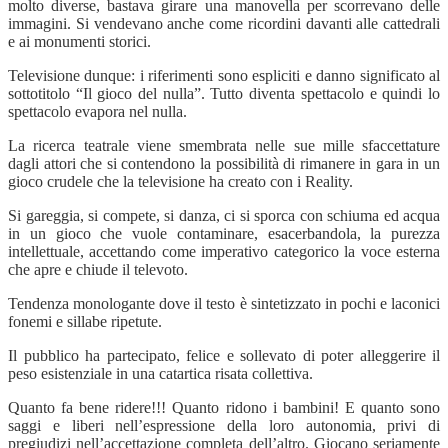
molto diverse, bastava girare una manovella per scorrevano delle
immagini. Si vendevano anche come ricordini davanti alle cattedrali
e ai monumenti storici.
Televisione dunque: i riferimenti sono espliciti e danno significato al
sottotitolo “Il gioco del nulla”. Tutto diventa spettacolo e quindi lo
spettacolo evapora nel nulla.
La ricerca teatrale viene smembrata nelle sue mille sfaccettature
dagli attori che si contendono la possibilità di rimanere in gara in un
gioco crudele che la televisione ha creato con i Reality.
Si gareggia, si compete, si danza, ci si sporca con schiuma ed acqua
in un gioco che vuole contaminare, esacerbandola, la purezza
intellettuale, accettando come imperativo categorico la voce esterna
che apre e chiude il televoto.
Tendenza monologante dove il testo è sintetizzato in pochi e laconici
fonemi e sillabe ripetute.
Il pubblico ha partecipato, felice e sollevato di poter alleggerire il
peso esistenziale in una catartica risata collettiva.
Quanto fa bene ridere!!! Quanto ridono i bambini! E quanto sono
saggi e liberi nell’espressione della loro autonomia, privi di
pregiudizi nell’accettazione completa dell’altro. Giocano seriamente