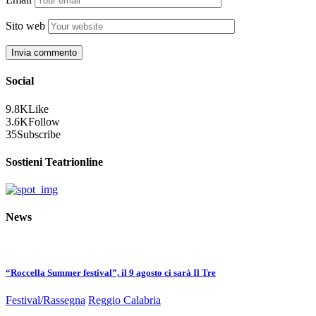
Sito web
Social
9.8K
Like
3.6K
Follow
35
Subscribe
Sostieni Teatrionline
News
“Roccella Summer festival”, il 9 agosto ci sarà Il Tre
Festival/Rassegna
Reggio Calabria