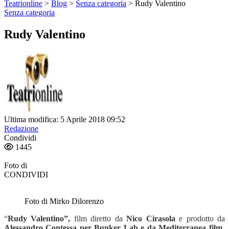
Teatrionline
>
Blog
>
Senza categoria
>
Rudy Valentino
Senza categoria
Rudy Valentino
Ultima modifica: 5 Aprile 2018 09:52
Redazione
Condividi
1445
Foto di
CONDIVIDI
Foto di Mirko Dilorenzo
“
Rudy Valentino”,
film diretto da
Nico Cirasola
e
prodotto da
Alessandro Contessa per Bunker Lab e da Mediterranea film,