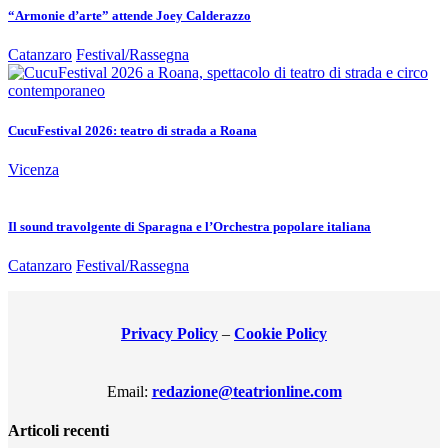
“Armonie d’arte” attende Joey Calderazzo
Catanzaro
Festival/Rassegna
CucuFestival 2026: teatro di strada a Roana
Vicenza
Il sound travolgente di Sparagna e l’Orchestra popolare italiana
Catanzaro
Festival/Rassegna
Privacy Policy
–
Cookie Policy
Email:
redazione@teatrionline.com
Articoli recenti