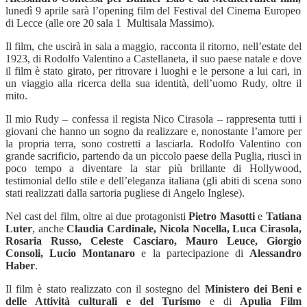
lunedì 9 aprile sarà l’opening film del Festival del Cinema Europeo
di Lecce (alle ore 20 sala 1 Multisala Massimo).
Il film, che uscirà in sala a maggio, racconta il ritorno, nell’estate del
1923, di Rodolfo Valentino a Castellaneta, il suo paese natale e dove
il film è stato girato, per ritrovare i luoghi e le persone a lui cari, in
un viaggio alla ricerca della sua identità, dell’uomo Rudy, oltre il
mito.
Il mio Rudy – confessa il regista Nico Cirasola – rappresenta tutti i
giovani che hanno un sogno da realizzare e, nonostante l’amore per
la propria terra, sono costretti a lasciarla. Rodolfo Valentino con
grande sacrificio, partendo da un piccolo paese della Puglia, riuscì in
poco tempo a diventare la star più brillante di Hollywood,
testimonial dello stile e dell’eleganza italiana (gli abiti di scena sono
stati realizzati dalla sartoria pugliese di Angelo Inglese).
Nel cast del film, oltre ai due protagonisti
Pietro Masotti
e
Tatiana
Luter
, anche
Claudia Cardinale, Nicola Nocella, Luca Cirasola,
Rosaria Russo, Celeste Casciaro, Mauro Leuce, Giorgio
Consoli, Lucio Montanaro
e la partecipazione di
Alessandro
Haber
.
Il film è stato realizzato con il sostegno del
Ministero dei Beni e
delle Attività culturali e del Turismo
e di
Apulia Film