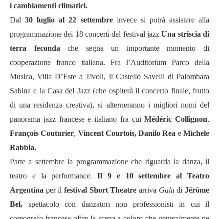
i cambiamenti climatici.
Dal
30 luglio al 22 settembre
invece si potrà assistere alla
programmazione dei 18 concerti del festival jazz
Una striscia di
terra feconda
che segna un importante momento di
cooperazione franco italiana. Fra l’Auditorium Parco della
Musica, Villa D’Este a Tivoli, il Castello Savelli di Palombara
Sabina e la Casa del Jazz (che ospiterà il concerto finale, frutto
di una residenza creativa), si alterneranno i migliori nomi del
panorama jazz francese e italiano fra cui
Médéric Collignon
,
François Couturier
,
Vincent Courtois, Danilo Rea
e
Michele
Rabbia.
Parte a settembre la programmazione che riguarda la danza, il
teatro e la performance.
Il 9 e 10 settembre al Teatro
Argentina
per il
festival Short Theatre
arriva
Gala
di
Jérôme
Bel,
spettacolo con danzatori non professionisti in cui il
coreografo francese offre la scena a coloro che generalmente ne