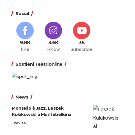
Social
9.8K
3.6K
35
Like
Follow
Subscribe
Sostieni Teatrionline
News
Montello è Jazz. Leszek
Kułakowski a Montebelluna
Treviso