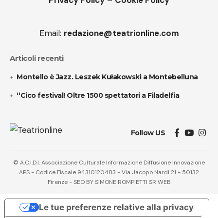
Privacy Policy
–
Cookie Policy
Email:
redazione@teatrionline.com
Articoli recenti
Montello è Jazz. Leszek Kułakowski a Montebelluna
“Cico festival! Oltre 1500 spettatori a Filadelfia
Follow US
© A.C.I.D.I. Associazione Culturale Informazione Diffusione Innovazione
APS - Codice Fiscale 94310120483 - Via Jacopo Nardi 21 - 50132
Firenze - SEO BY SIMONE ROMPIETTI SR WEB
Le tue preferenze relative alla privacy