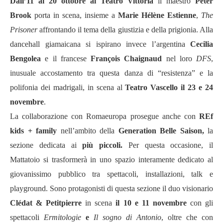
Dall’11 al 20 ottobre al Teatro Vittoria
il maestro
Peter
Brook
porta in scena, insieme a
Marie Hélène Estienne
,
The
Prisoner
affrontando il tema della giustizia e della prigionia. Alla
dancehall giamaicana si ispirano invece l’argentina
Cecilia
Bengolea
e il francese
François Chaignaud
nel loro
DFS
,
inusuale accostamento tra questa danza di “resistenza” e la
polifonia dei madrigali, in scena al
Teatro Vascello il 23 e 24
novembre
.
La collaborazione con Romaeuropa prosegue anche con
REf
kids + family
nell’ambito della
Generation Belle Saison,
la
sezione dedicata ai
più piccoli.
Per questa occasione, il
Mattatoio si trasformerà in uno spazio interamente dedicato al
giovanissimo pubblico tra spettacoli, installazioni, talk e
playground. Sono protagonisti di questa sezione il duo visionario
Clédat & Petitpierre
in scena
il 10 e 11 novembre
con gli
spettacoli
Ermitologie
e
Il sogno di Antonio
, oltre che con