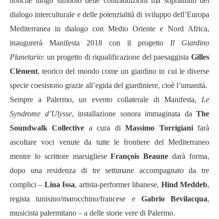
nonché luogo simbolo delle contraddizioni ma soprattutto del
dialogo interculturale e delle potenzialità di sviluppo dell’Europa
Mediterranea in dialogo con Medio Oriente e Nord Africa,
inaugurerà Manifesta 2018 con il progetto
Il Giardino
Planetario
: un progetto di riqualificazione del paesaggista
Gilles
Clément
, teorico del mondo come un giardino in cui le diverse
specie coesistono grazie all’egida del giardiniere, cioè l’umanità.
Sempre a Palermo, un evento collaterale di Manifesta,
Le
Syndrome d’Ulysse
, installazione sonora immaginata da
The
Soundwalk Collective
a cura di
Massimo Torrigiani
farà
ascoltare voci venute da tutte le frontiere del Mediterraneo
mentre lo scrittore marsigliese
François Beaune
darà forma,
dopo una residenza di tre settimane accompagnato da tre
complici –
Lina Issa
, artista-performer libanese,
Hind Meddeb
,
regista tunisino/marocchino/francese e
Gabrio Bevilacqua
,
musicista palermitano – a delle storie vere di Palermo.