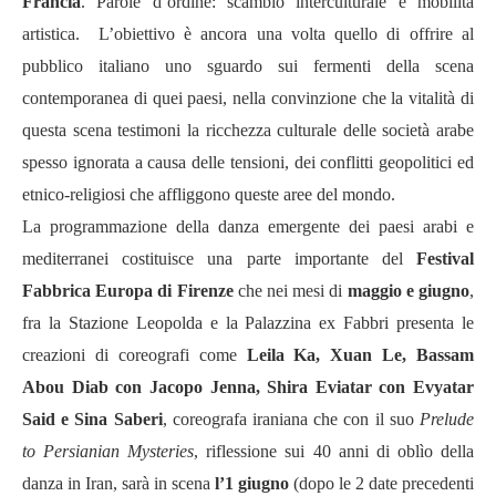
Francia
. Parole d’ordine: scambio interculturale e mobilità
artistica. L’obiettivo è ancora una volta quello di offrire al
pubblico italiano uno sguardo sui fermenti della scena
contemporanea di quei paesi, nella convinzione che la vitalità di
questa scena testimoni la ricchezza culturale delle società arabe
spesso ignorata a causa delle tensioni, dei conflitti geopolitici ed
etnico-religiosi che affliggono queste aree del mondo.
La programmazione della danza emergente dei paesi arabi e
mediterranei costituisce una parte importante del
Festival
Fabbrica Europa di Firenze
che nei mesi di
maggio e giugno
,
fra la Stazione Leopolda e la Palazzina ex Fabbri presenta le
creazioni di coreografi come
Leila Ka, Xuan Le, Bassam
Abou Diab con Jacopo Jenna, Shira Eviatar con Evyatar
Said e Sina Saberi
, coreografa iraniana che con il suo
Prelude
to Persianian Mysteries
, riflessione sui 40 anni di oblìo della
danza in Iran, sarà in scena
l’1 giugno
(dopo le 2 date precedenti