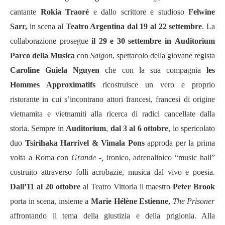
cantante
Rokia Traoré
e dallo scrittore e studioso
Felwine
Sarr,
in scena al
Teatro Argentina dal 19 al 22 settembre
. La
collaborazione prosegue
il 29 e 30 settembre in
Auditorium
Parco della Musica
con
Saigon
, spettacolo della giovane regista
Caroline Guiela Nguyen
che con la sua compagnia
les
Hommes Approximatifs
ricostruisce un vero e proprio
ristorante in cui s’incontrano attori francesi, francesi di origine
vietnamita e vietnamiti alla ricerca di radici cancellate dalla
storia. Sempre in
Auditorium
,
dal 3 al 6 ottobre
, lo spericolato
duo
Tsirihaka Harrivel & Vimala Pons
approda per la prima
volta a Roma con
Grande -,
ironico, adrenalinico “music hall”
costruito attraverso folli acrobazie, musica dal vivo e poesia.
Dall’11 al 20
ottobre
al Teatro Vittoria il maestro
Peter Brook
porta in scena, insieme a
Marie Hélène Estienne
,
The Prisoner
affrontando il tema della giustizia e della prigionia. Alla