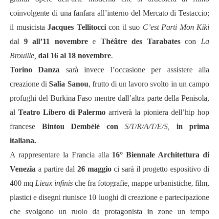
coinvolgente di una fanfara all’interno del Mercato di Testaccio;
il musicista
Jacques Tellitocci
con il suo
C’est Parti Mon Kiki
dal
9 all’11 novembre
e
Thèâtre des Tarabates
con
La
Brouille,
dal 16 al 18 novembre
.
Torino Danza
sarà invece l’occasione per assistere alla
creazione di
Salia Sanou
, frutto di un lavoro svolto in un campo
profughi del Burkina Faso mentre dall’altra parte della Penisola,
al
Teatro Libero di Palermo
arriverà la pioniera dell’hip hop
francese
Bintou Dembélé con
S/T/R/A/T/E/S,
in prima
italiana.
A rappresentare la Francia alla
16° Biennale Architettura di
Venezia
a partire dal
26 maggio
ci sarà il progetto espositivo di
400 mq
Lieux infinis
che fra fotografie, mappe urbanistiche, film,
plastici e disegni riunisce 10 luoghi di creazione e partecipazione
che svolgono un ruolo da protagonista in zone un tempo