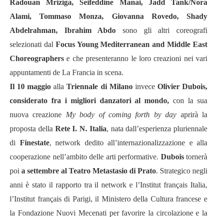
Radouan Mriziga, Seifeddine Manai, Jadd Tank/Nora
Alami, Tommaso Monza, Giovanna Rovedo, Shady
Abdelrahman, Ibrahim Abdo
sono gli altri coreografi
selezionati dal
Focus Young Mediterranean and Middle East
Choreographers
e che presenteranno le loro creazioni nei vari
appuntamenti de La Francia in scena.
Il 10 maggio
alla
Triennale di Milano
invece
Olivier Dubois,
considerato fra i migliori danzatori al mondo,
con la sua
nuova creazione
My body of coming forth by day
aprirà la
proposta della
Rete I. N. Italia
, nata dall’esperienza pluriennale
di
Finestate
, network dedito all’internazionalizzazione e alla
cooperazione nell’ambito delle arti performative.
Dubois
tornerà
poi
a settembre al Teatro Metastasio di Prato
. Strategico negli
anni è stato il rapporto tra il network e l’Institut français Italia,
l’Institut français di Parigi, il Ministero della Cultura francese e
la Fondazione Nuovi Mecenati per favorire la circolazione e la