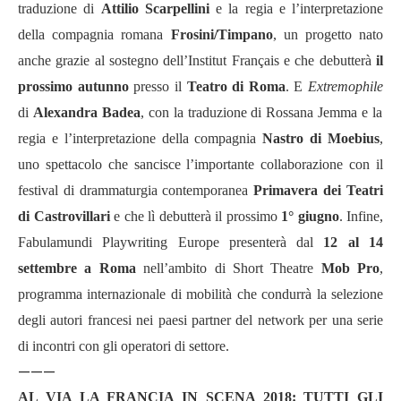
traduzione di
Attilio Scarpellini
e la regia e l’interpretazione
della compagnia romana
Frosini/Timpano
, un progetto nato
anche grazie al sostegno dell’Institut Français e che debutterà
il
prossimo autunno
presso il
Teatro di Roma
. E
Extremophile
di
Alexandra Badea
, con la traduzione di Rossana Jemma e la
regia e l’interpretazione della compagnia
Nastro di Moebius
,
uno spettacolo che sancisce l’importante collaborazione con il
festival di drammaturgia contemporanea
Primavera dei Teatri
di Castrovillari
e che lì debutterà il prossimo
1° giugno
. Infine,
Fabulamundi Playwriting Europe presenterà dal
12 al 14
settembre a Roma
nell’ambito di Short Theatre
Mob Pro
,
programma internazionale di mobilità che condurrà la selezione
degli autori francesi nei paesi partner del network per una serie
di incontri con gli operatori di settore.
———
AL VIA LA FRANCIA IN SCENA 2018: TUTTI GLI