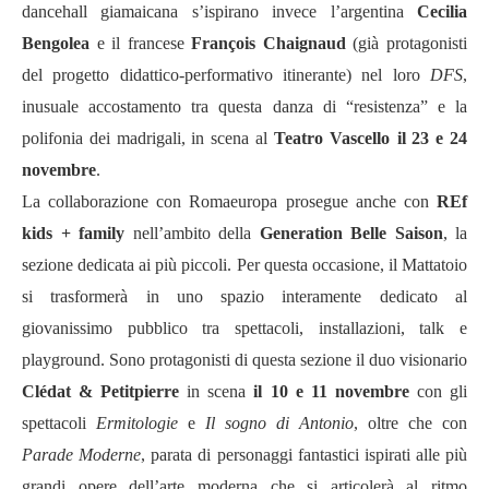
dancehall giamaicana s’ispirano invece l’argentina
Cecilia
Bengolea
e il francese
François Chaignaud
(già protagonisti
del progetto didattico-performativo itinerante) nel loro
DFS
,
inusuale accostamento tra questa danza di “resistenza” e la
polifonia dei madrigali, in scena al
Teatro Vascello
il 23 e 24
novembre
.
La collaborazione con Romaeuropa prosegue anche con
REf
kids + family
nell’ambito della
Generation Belle Saison
, la
sezione dedicata ai più piccoli. Per questa occasione, il Mattatoio
si trasformerà in uno spazio interamente dedicato al
giovanissimo pubblico tra spettacoli, installazioni, talk e
playground. Sono protagonisti di questa sezione il duo visionario
Clédat & Petitpierre
in scena
il 10 e 11 novembre
con gli
spettacoli
Ermitologie
e
Il sogno di Antonio
, oltre che con
Parade Moderne
, parata di personaggi fantastici ispirati alle più
grandi opere dell’arte moderna che si articolerà al ritmo