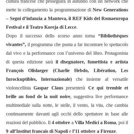
cultura francese che proseguirà in autunno con un network che
mette in collegamento la programmazione di
New Generations
– Segni d’infanzia a Mantova, il REF Kids del Romaeuropa
Festival e il Teatro Koreja di Lecce
.
Dopo il successo dello scorso anno torna
“Bibliothèques
vivantes”,
il programma che punta a far incontrare lo spettacolo
dal vivo e la performance con l’universo del libro. Protagonista
di questa edizione sarà
il disegnatore, fumettista e artista
François Olislaeger (Charlie Hebdo, Libération, Les
Inrockuptibles, Internazionale)
che insieme al versatile
violoncellista
Gaspar Claus
presenterà
Ce qui tremble et
brille au fond de la nuit noire
, suggestiva live performance
multimediale sulla notte, le stelle, il vento, la vita, che cambia
continuamente davanti agli occhi dello spettatore in base alle
reazioni del pubblico. Il
4 ottobre
a
Villa Medici a Roma
, poi il
9
all’Institut francais di Napoli
e
l’11 ottobre
a Firenze
.