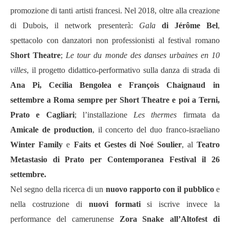
promozione di tanti artisti francesi. Nel 2018, oltre alla creazione
di Dubois, il network presenterà:
Gala
di Jérôme Bel
,
spettacolo con danzatori non professionisti al festival romano
Short Theatre
;
Le tour du monde des danses urbaines en 10
villes
, il progetto didattico-performativo sulla danza di strada di
Ana Pi, Cecilia Bengolea e François Chaignaud
in
settembre a Roma sempre per Short Theatre e poi a Terni,
Prato e Cagliari
; l’installazione
Les thermes
firmata da
Amicale de production
, il concerto del duo franco-israeliano
Winter Family
e
Faits et Gestes di Noé Soulier
, al
Teatro
Metastasio di Prato per Contemporanea Festival
il 26
settembre.
Nel segno della ricerca di un
nuovo rapporto con il pubblico
e
nella costruzione di
nuovi formati
si iscrive invece la
performance del camerunense
Zora Snake
all’Altofest di