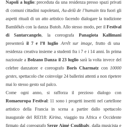
Napoli
a luglio
: preceduta da una residenza presso spazi privati
di comuni cittadini napoletani,
Au-delà de l’humain
tira fuori gli
aspetti rituali di un atto artistico facendo dialogare la tradizione
Bamilékés con la danza Butoh. Allo stesso modo, per il
Festival
di Santarcangelo
, la coreografa
Panagiota Kallimani
presenterà
il 7 e l’8 luglio
Arrêt sur image
, frutto di una
residenza creativa insieme a studenti fra i 7 e i 14 anni. In prima
nazionale a
Bolzano Danza
il 23 luglio
sarà la volta invece del
celebre danzatore e coreografo
Boris Charmatz
con
10000
gestes
, spettacolo che coinvolge 24 ballerini attenti a non ripetere
mai lo stesso gesto sul palco
.
Come ogni anno, si rafforza il prezioso dialogo con
Romaeuropa Festival
: 11 sono i progetti inseriti nel cartellone
artistico della Francia in scena a partire dallo spettacolo
inaugurale del REf18:
Kirina
, viaggio tra Africa e Occidente
firmato dal coreografo
Serge Aimé Coulibaly
, dalla musicista e