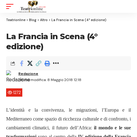
Aa
Font
Resizer
Teatrionline
>
Blog
>
Altro
>
La Francia in Scena (4° edizione)
La Francia in Scena (4°
edizione)
Redazione
Ultima modifica: 8 Maggio 2018 12:18
1272
L’identità e la convivenza, le migrazioni, l’Europa e il
Mediterraneo come spazio di ricchezza culturale e di confronto, i
cambiamenti climatici, il futuro dell’Africa:
il mondo e le sue
trasformazioni
sono al centro della
IV edizione della Francia