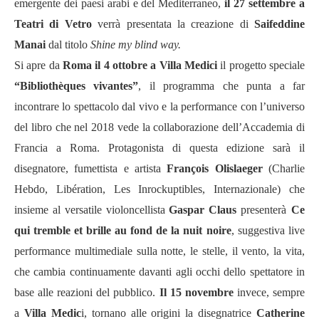
emergente dei paesi arabi e del Mediterraneo,
il 27 settembre a
Teatri di Vetro
verrà presentata la creazione di
Saifeddine
Manai
dal titolo
Shine my blind way.
Si apre da
Roma il 4 ottobre a Villa Medici
il progetto speciale
“Bibliothèques vivantes”
, il programma che punta a far
incontrare lo spettacolo dal vivo e la performance con l’universo
del libro che nel 2018 vede la collaborazione dell’Accademia di
Francia a Roma. Protagonista di questa edizione sarà il
disegnatore, fumettista e artista
François Olislaeger
(Charlie
Hebdo, Libération, Les Inrockuptibles, Internazionale) che
insieme al versatile violoncellista
Gaspar Claus
presenterà
Ce
qui tremble et brille au fond de la nuit
noire
, suggestiva live
performance multimediale sulla notte, le stelle, il vento, la vita,
che cambia continuamente davanti agli occhi dello spettatore in
base alle reazioni del pubblico.
Il 15 novembre
invece, sempre
a
Villa Medic
i, tornano alle origini la disegnatrice
Catherine