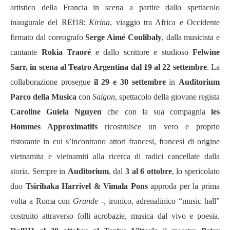
artistico della Francia in scena a partire dallo spettacolo
inaugurale del REf18:
Kirina
, viaggio tra Africa e Occidente
firmato dal coreografo
Serge Aimé Coulibaly
, dalla musicista e
cantante
Rokia Traoré
e dallo scrittore e studioso
Felwine
Sarr, in scena al Teatro Argentina dal 19 al 22 settembre
. La
collaborazione prosegue
il 29 e 30 settembre
in
Auditorium
Parco della Musica
con
Saigon
, spettacolo della giovane regista
Caroline Guiela Nguyen
che con la sua compagnia
les
Hommes Approximatifs
ricostruisce un vero e proprio
ristorante in cui s’incontrano attori francesi, francesi di origine
vietnamita e vietnamiti alla ricerca di radici cancellate dalla
storia. Sempre in
Auditorium
, dal
3 al 6 ottobre
, lo spericolato
duo
Tsirihaka Harrivel & Vimala Pons
approda per la prima
volta a Roma con
Grande -,
ironico, adrenalinico “music hall”
costruito attraverso folli acrobazie, musica dal vivo e poesia.