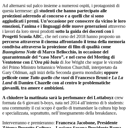
Ad alternarsi sul palco insieme a numerosi ospiti, i protagonisti di
questa kermesse: gli
studenti che hanno partecipato alle
proiezioni aderendo al concorso e a quelli che si sono
aggiudicati i premi. Un’occasione per conoscere da vicino le loro
emozioni, l’anima e i linguaggi delle nuove generazioni
attraverso
i lavori da loro stessi prodotti
sotto la guida dei docenti con i
Progetti Scuola ABC
, che nel corso del 2018 hanno proposto un
percorso attraverso il cinema affrontando il tema della memoria
condivisa attraverso la proiezione di film di qualità come
Buongiorno Notte
di Marco Bellocchio, in occasione del
quarantennale del “caso Moro”, e nel corso del Meeting di
Ventotene con
L’Ora più buia
di Joe Wright che segue le vicende
del Primo Ministro britannico Winston Churchill, interpretato da
Gary Oldman, agli inizi della Seconda guerra mondiale
; oppure
pellicole come
Tutto quello che vuoi
di Francesco Bruni e
La La
Land
di Damien Chazelle
con al centro le problematiche
giovanili, tra amore e ambizioni.
A chiudere la mattinata sarà la perfomance dei Lottaboyz
crew
formata da 6 giovani b-boys, nata nel 2014 all’interno di b students:
una community il cui scopo è quello di tramandare la cultura hip hop
e specializzata, soprattutto, nell’insegnamento della breakdance
.
Interverranno e premieranno:
Francesca Jacobone, Presidente
Zètema Progetto Cultura,
,
Luciano Sovena Presidente Roma