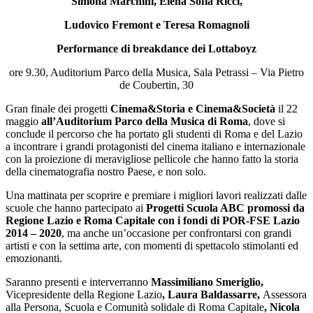
Simona Marchini, Elena Sofia Ricci,
Ludovico Fremont e Teresa Romagnoli
Performance di breakdance dei Lottaboyz
ore 9.30, Auditorium Parco della Musica, Sala Petrassi – Via Pietro
de Coubertin, 30
Gran finale dei progetti
Cinema&Storia e Cinema&Società
il 22
maggio
all’Auditorium Parco della Musica di Roma
, dove si
conclude il percorso che ha portato gli studenti di Roma e del Lazio
a incontrare i grandi protagonisti del cinema italiano e internazionale
con la proiezione di meravigliose pellicole che hanno fatto la storia
della cinematografia nostro Paese, e non solo.
Una mattinata per scoprire e premiare i migliori lavori realizzati dalle
scuole che hanno partecipato ai
Progetti Scuola ABC promossi da
Regione Lazio e Roma Capitale con i fondi di POR-FSE Lazio
2014 – 2020
, ma anche un’occasione per confrontarsi con grandi
artisti e con la settima arte, con momenti di spettacolo stimolanti ed
emozionanti.
Saranno presenti e interverranno
Massimiliano Smeriglio,
Vicepresidente della Regione Lazio
, Laura Baldassarre,
Assessora
alla Persona, Scuola e Comunità solidale di Roma Capitale
, Nicola