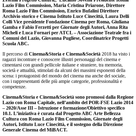
Lazio Film Commission, Maria Cristina Priarone, Direttore
Roma Lazio Film Commission, Enrico Bufalini Direttore
Archivio storico e Cinema Istituto Luce Cinecittà, Laura Delli
Colli Vice presidente Fondazione Cinema per Roma, Giuliana
Gamba e Fabio Ferzetti per Giornate degli Autori, Anna Rita
Micheli e Luca Fornari per ATCL – Associazione Teatrale fra i
Comuni del Lazio, Giovanna Pugliese, Coordinatrice Progetti
Scuola ABC.
Il percorso di
Cinema&Storia e Cinema&Società
2018 ha visto i
ragazzi incontrare e conoscere illustri personaggi del cinema e
cimentarsi con grandi pellicole italiane e straniere, tra memoria,
società e attualità, stimolati da alcuni dei massimi esponenti della
scena: i protagonisti del mondo del cinema ma anche del sociale,
con i rappresentanti delle più ampie categorie, professionalità e
competenze.
Cinema&Storia e Cinema&Società sono promossi dalla Regione
Lazio con Roma Capitale, nell’ambito del POR-FSE Lazio 2014
– 2020/Asse III – Istruzione e formazione/Obiettivo specifico
10.1. L’iniziativa è curata dal Progetto ABC Arte Bellezza
Cultura con Roma Lazio Film Commission, Giornate degli
Autori, Istituto Luce Cinecittà, e il sostegno della Direzione
Generale Cinema del MiBACT.