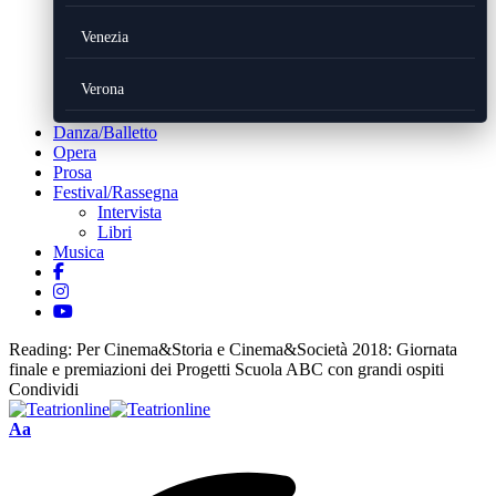
Venezia
Verona
Danza/Balletto
Opera
Prosa
Festival/Rassegna
Intervista
Libri
Musica
Reading:
Per Cinema&Storia e Cinema&Società 2018: Giornata
finale e premiazioni dei Progetti Scuola ABC con grandi ospiti
Condividi
Font
Aa
Resizer