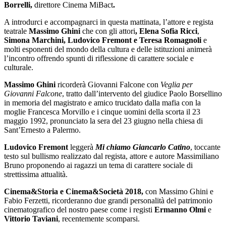
Borrelli,
direttore Cinema MiBact
.
A introdurci e accompagnarci in questa mattinata, l’attore e regista
teatrale
Massimo Ghini
che con gli attori
, Elena Sofia Ricci
,
Simona Marchini, Ludovico Fremont e Teresa Romagnoli
e
molti esponenti del mondo della cultura e delle istituzioni animerà
l’incontro offrendo spunti di riflessione di carattere sociale e
culturale.
Massimo Ghini
ricorderà Giovanni Falcone con
Veglia per
Giovanni Falcone
, tratto dall’intervento del giudice Paolo Borsellino
in memoria del magistrato e amico trucidato dalla mafia con la
moglie Francesca Morvillo e i cinque uomini della scorta il 23
maggio 1992, pronunciato la sera del 23 giugno nella chiesa di
Sant’Ernesto a Palermo.
Ludovico Fremont
leggerà
Mi chiamo Giancarlo Catino
, toccante
testo sul bullismo realizzato dal regista, attore e autore Massimiliano
Bruno proponendo ai ragazzi un tema di carattere sociale di
strettissima attualità.
Cinema&Storia e Cinema&Società 2018,
con Massimo Ghini e
Fabio Ferzetti, ricorderanno due grandi personalità del patrimonio
cinematografico del nostro paese come i registi
Ermanno Olmi
e
Vittorio Taviani
, recentemente scomparsi.