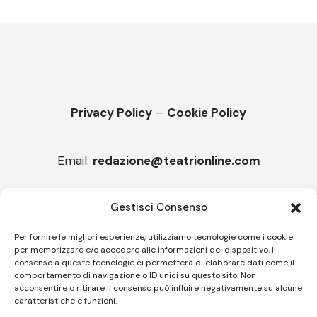
Privacy Policy
–
Cookie Policy
Email:
redazione@teatrionline.com
Articoli recenti
Gestisci Consenso
Montello è Jazz. Leszek Kułakowski a Montebelluna
Per fornire le migliori esperienze, utilizziamo tecnologie come i cookie
per memorizzare e/o accedere alle informazioni del dispositivo. Il
“Cico festival! Oltre 1500 spettatori a Filadelfia
consenso a queste tecnologie ci permetterà di elaborare dati come il
comportamento di navigazione o ID unici su questo sito. Non
acconsentire o ritirare il consenso può influire negativamente su alcune
caratteristiche e funzioni.
Follow US