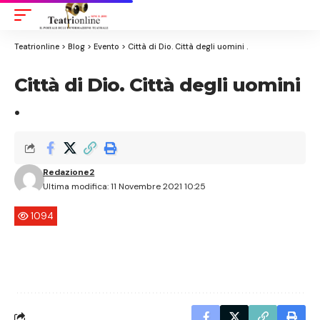
Aa
Font
Resizer
Teatrionline
>
Blog
>
Evento
>
Città di Dio. Città degli uomini .
Città di Dio. Città degli uomini
.
Redazione2
Ultima modifica: 11 Novembre 2021 10:25
1094