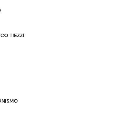
i
ICO TIEZZI
IONISMO