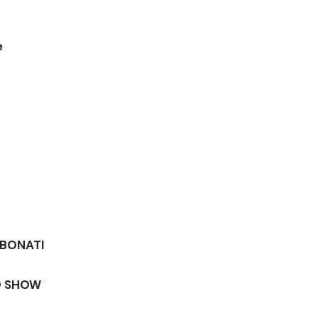
e
BBONATI
O SHOW