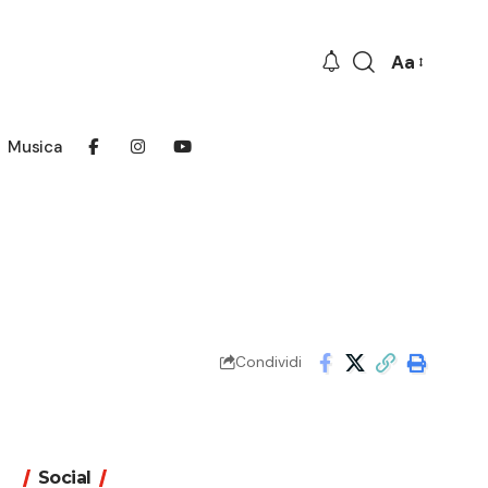
Aa
Font
Resizer
Musica
Condividi
Social