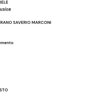
NIELE
usica
CORANO
SAVERIO MARCONI
amento
ESTO