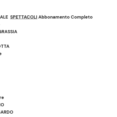
RALE
SPETTACOLI
Abbonamento Completo
e
GRASSIA
NOTTA
e
re
NO
SARDO